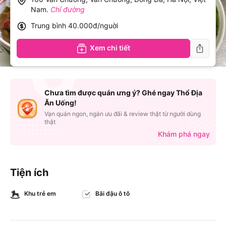
Nam
.
Chỉ đường
Trung bình
40.000đ/nguời
Xem chi tiết
Chưa tìm được quán ưng ý? Ghé ngay Thổ Địa
Ăn Uống!
Vạn quán ngon, ngàn ưu đãi & review thật từ người dùng
thật
Khám phá ngay
Tiện ích
Khu trẻ em
Bãi đậu ô tô