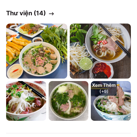
Thư viện (
14
)
Xem Thêm
(+
9
)