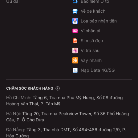
Ưu đãi
Bảo hiểm Ô tô
Vé xe khách
Loa báo nhận tiền
Ví nhân ái
Sim số đẹp
Ví trả sau
Vay nhanh
Nạp Data 4G/5G
CHĂM SÓC KHÁCH HÀNG
Hồ Chí Minh
:
Tầng 6, Tòa nhà Phú Mỹ Hưng, Số 08 đường
Hoàng Văn Thái, P. Tân Mỹ
Hà Nội
:
Tầng 20, Tòa nhà Peakview Tower, Số 36 Phố Hoàng
Cầu, P. Ô Chợ Dừa
Đà Nẵng
:
Tầng 3, Tòa nhà DMT, Số 484-486 đường 2/9, P.
Hòa Cường