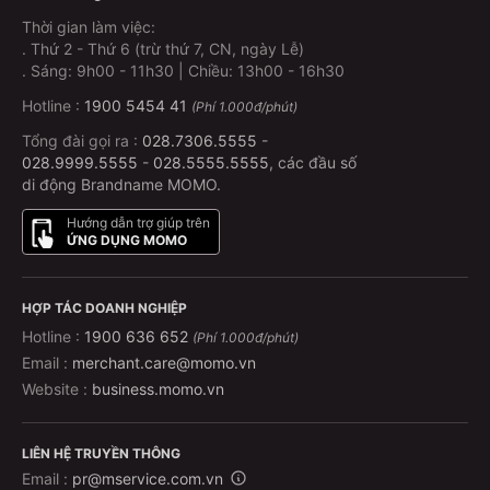
Thời gian làm việc:
.
Thứ 2 - Thứ 6 (trừ thứ 7, CN, ngày Lễ)
.
Sáng: 9h00 - 11h30 | Chiều: 13h00 - 16h30
Hotline :
1900 5454 41
(Phí 1.000đ/phút)
Tổng đài gọi ra :
028.7306.5555
-
028.9999.5555
-
028.5555.5555
, các đầu số
di động Brandname MOMO.
Hướng dẫn trợ giúp trên
ỨNG DỤNG MOMO
HỢP TÁC DOANH NGHIỆP
Hotline :
1900 636 652
(Phí 1.000đ/phút)
Email :
merchant.care@momo.vn
Website :
business.momo.vn
LIÊN HỆ TRUYỀN THÔNG
Email :
pr@mservice.com.vn