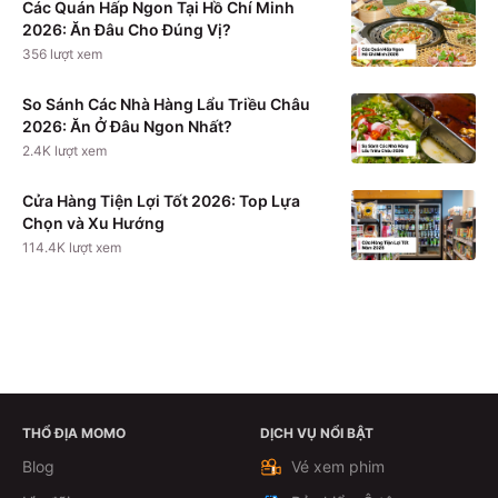
Các Quán Hấp Ngon Tại Hồ Chí Minh
2026: Ăn Đâu Cho Đúng Vị?
356
lượt xem
So Sánh Các Nhà Hàng Lẩu Triều Châu
2026: Ăn Ở Đâu Ngon Nhất?
2.4K
lượt xem
Cửa Hàng Tiện Lợi Tốt 2026: Top Lựa
Chọn và Xu Hướng
114.4K
lượt xem
THỔ ĐỊA MOMO
DỊCH VỤ NỔI BẬT
Xem chi tiết
Blog
Vé xem phim