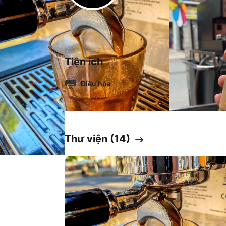
Tiện ích
Điều hòa
Thư viện (
14
)