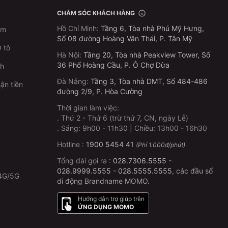
CHĂM SÓC KHÁCH HÀNG
Hồ Chí Minh
:
Tầng 6, Tòa nhà Phú Mỹ Hưng,
im
Số 08 đường Hoàng Văn Thái, P. Tân Mỹ
 tô
Hà Nội
:
Tầng 20, Tòa nhà Peakview Tower, Số
36 Phố Hoàng Cầu, P. Ô Chợ Dừa
ch
Đà Nẵng
:
Tầng 3, Tòa nhà DMT, Số 484-486
ận tiền
đường 2/9, P. Hòa Cường
Thời gian làm việc:
.
Thứ 2 - Thứ 6 (trừ thứ 7, CN, ngày Lễ)
p
.
Sáng: 9h00 - 11h30 | Chiều: 13h00 - 16h30
Hotline :
1900 5454 41
(Phí 1.000đ/phút)
Tổng đài gọi ra :
028.7306.5555
-
028.9999.5555
-
028.5555.5555
, các đầu số
4G/5G
di động Brandname MOMO.
Hướng dẫn trợ giúp trên
ỨNG DỤNG MOMO