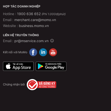
HỢP TÁC DOANH NGHIỆP
Hotline :
1900 636 652
(Phí 1.000đ/phút)
Email :
merchant.care@momo.vn
Website :
business.momo.vn
LIÊN HỆ TRUYỀN THÔNG
Email :
pr@mservice.com.vn
Kết nối với MoMo
Chứng nhận bởi