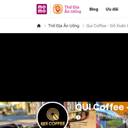
MoMo - Ứng dụng tài chính
Thổ Địa
Blog
Ưu đãi
Ăn Uống
Thổ Địa Ăn Uống
Qui Coffee - Đỗ Xuân
QUI Coffee 
Đóng cửa
06:00
-
22