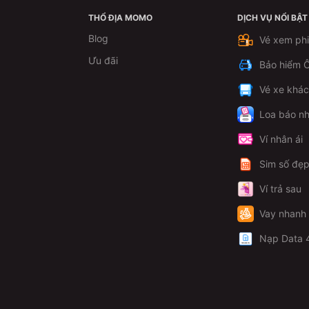
THỔ ĐỊA MOMO
DỊCH VỤ NỔI BẬT
Blog
Vé xem ph
Ưu đãi
Bảo hiểm Ô
Vé xe khá
Loa báo nh
Ví nhân ái
Sim số đẹ
Ví trả sau
Vay nhanh
Nạp Data 