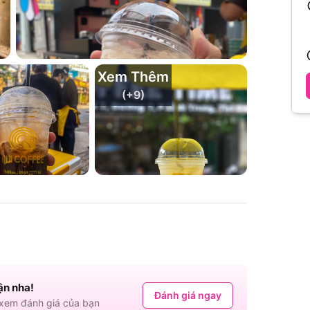
Xem Thêm
(+
9
)
ận nha!
Đánh giá ngay
em đánh giá của bạn