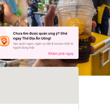
Xem tất cả ảnh
Chưa tìm được quán ưng ý? Ghé
ngay Thổ Địa Ăn Uống!
Vạn quán ngon, ngàn ưu đãi & review thật từ
người dùng thật
Khám phá ngay