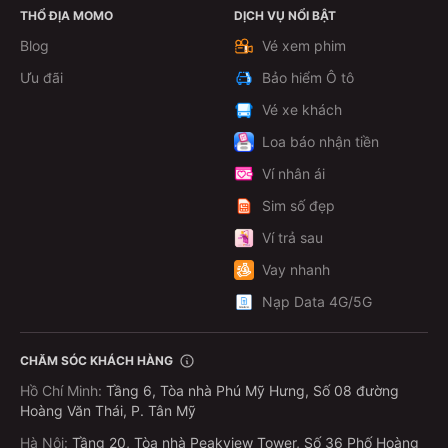
THỔ ĐỊA MOMO
DỊCH VỤ NỔI BẬT
Xem chi tiết
Blog
Vé xem phim
Ưu đãi
Bảo hiểm Ô tô
Vé xe khách
Loa báo nhận tiền
Ví nhân ái
Sim số đẹp
Ví trả sau
Vay nhanh
Nạp Data 4G/5G
CHĂM SÓC KHÁCH HÀNG
Hồ Chí Minh
:
Tầng 6, Tòa nhà Phú Mỹ Hưng, Số 08 đường
Hoàng Văn Thái, P. Tân Mỹ
Hà Nội
:
Tầng 20, Tòa nhà Peakview Tower, Số 36 Phố Hoàng