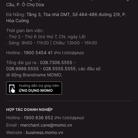
Cầu, P. Ô Chợ Dừa
Đà Nẵng
:
Tầng 3, Tòa nhà DMT, Số 484-486 đường 2/9, P.
Hòa Cường
Thời gian làm việc:
.
Thứ 2 - Thứ 6 (trừ thứ 7, CN, ngày Lễ)
.
Sáng: 9h00 - 11h30 | Chiều: 13h00 - 16h30
Hotline :
1900 5454 41
(Phí 1.000đ/phút)
Tổng đài gọi ra :
028.7306.5555
-
028.9999.5555
-
028.5555.5555
, các đầu số
di động Brandname MOMO.
Hướng dẫn trợ giúp trên
ỨNG DỤNG MOMO
HỢP TÁC DOANH NGHIỆP
Hotline :
1900 636 652
(Phí 1.000đ/phút)
Email :
merchant.care@momo.vn
Website :
business.momo.vn