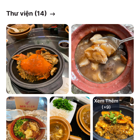
Thư viện (
14
)
Xem Thêm
(+
9
)