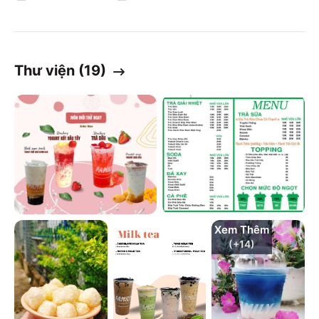
Thư viện (
19
)
Xem Thêm
(+
14
)