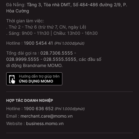
Đà Nẵng
:
Tầng 3, Tòa nhà DMT, Số 484-486 đường 2/9, P.
Hòa Cường
Thời gian làm việc:
.
Thứ 2 - Thứ 6 (trừ thứ 7, CN, ngày Lễ)
.
Sáng: 9h00 - 11h30 | Chiều: 13h00 - 16h30
Hotline :
1900 5454 41
(Phí 1.000đ/phút)
Tổng đài gọi ra :
028.7306.5555
-
028.9999.5555
-
028.5555.5555
, các đầu số
di động Brandname MOMO.
Hướng dẫn trợ giúp trên
ỨNG DỤNG MOMO
HỢP TÁC DOANH NGHIỆP
Hotline :
1900 636 652
(Phí 1.000đ/phút)
Email :
merchant.care@momo.vn
Website :
business.momo.vn