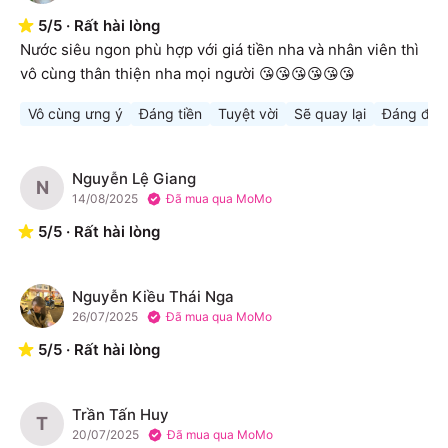
5
/
5
·
Rất hài lòng
Nước siêu ngon phù hợp với giá tiền nha và nhân viên thì 
vô cùng thân thiện nha mọi người 😘😘😘😘😘😘
Vô cùng ưng ý
Đáng tiền
Tuyệt vời
Sẽ quay lại
Đáng để 
Nguyễn Lệ Giang
N
14/08/2025
Đã mua qua MoMo
5
/
5
·
Rất hài lòng
Nguyễn Kiều Thái Nga
N
26/07/2025
Đã mua qua MoMo
5
/
5
·
Rất hài lòng
Trần Tấn Huy
T
20/07/2025
Đã mua qua MoMo