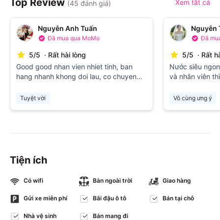
Top Review
Xem tất cả
(
45
đánh giá)
Nguyễn Anh Tuấn
Nguyễn 
Đã mua qua MoMo
Đã mu
5
/
5
·
Rất hài lòng
5
/
5
·
Rất h
Good good nhan vien nhiet tinh, ban
Nước siêu ngon 
hang nhanh khong doi lau, co chuyen
và nhân viên th
khoan tien loi cho nguoi mua.
mọi người 😘😘
Tuyệt vời
Vô cùng ưng ý
Tiện ích
Có wifi
Bàn ngoài trời
Giao hàng
Gửi xe miễn phí
Bãi đậu ô tô
Bán tại chỗ
Nhà vệ sinh
Bán mang đi