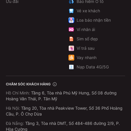
Ưu đãi
Bảo hiểm Ô tô
Vé xe khách
Loa báo nhận tiền
Ví nhân ái
Sim số đẹp
Ví trả sau
Vay nhanh
Nạp Data 4G/5G
CHĂM SÓC KHÁCH HÀNG
Hồ Chí Minh
:
Tầng 6, Tòa nhà Phú Mỹ Hưng, Số 08 đường
Hoàng Văn Thái, P. Tân Mỹ
Hà Nội
:
Tầng 20, Tòa nhà Peakview Tower, Số 36 Phố Hoàng
Cầu, P. Ô Chợ Dừa
Đà Nẵng
:
Tầng 3, Tòa nhà DMT, Số 484-486 đường 2/9, P.
Hòa Cường