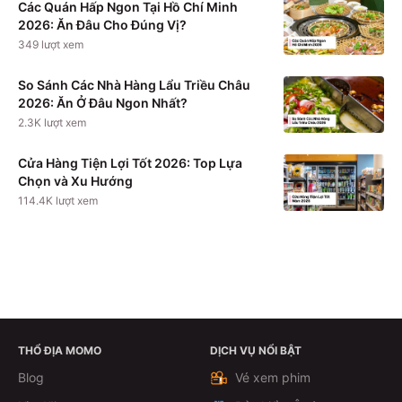
Các Quán Hấp Ngon Tại Hồ Chí Minh
2026: Ăn Đâu Cho Đúng Vị?
349
lượt xem
So Sánh Các Nhà Hàng Lẩu Triều Châu
2026: Ăn Ở Đâu Ngon Nhất?
2.3K
lượt xem
Cửa Hàng Tiện Lợi Tốt 2026: Top Lựa
Chọn và Xu Hướng
114.4K
lượt xem
THỔ ĐỊA MOMO
DỊCH VỤ NỔI BẬT
Xem chi tiết
Blog
Vé xem phim