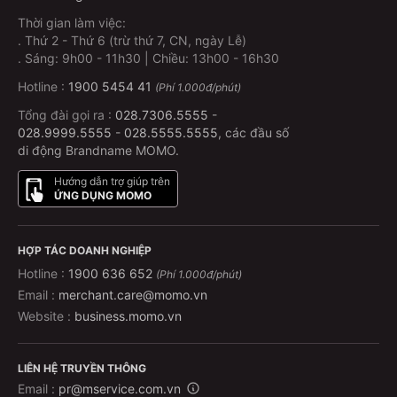
Thời gian làm việc:
.
Thứ 2 - Thứ 6 (trừ thứ 7, CN, ngày Lễ)
.
Sáng: 9h00 - 11h30 | Chiều: 13h00 - 16h30
Hotline :
1900 5454 41
(Phí 1.000đ/phút)
Tổng đài gọi ra :
028.7306.5555
-
028.9999.5555
-
028.5555.5555
, các đầu số
di động Brandname MOMO.
Hướng dẫn trợ giúp trên
ỨNG DỤNG MOMO
HỢP TÁC DOANH NGHIỆP
Hotline :
1900 636 652
(Phí 1.000đ/phút)
Email :
merchant.care@momo.vn
Website :
business.momo.vn
LIÊN HỆ TRUYỀN THÔNG
Email :
pr@mservice.com.vn