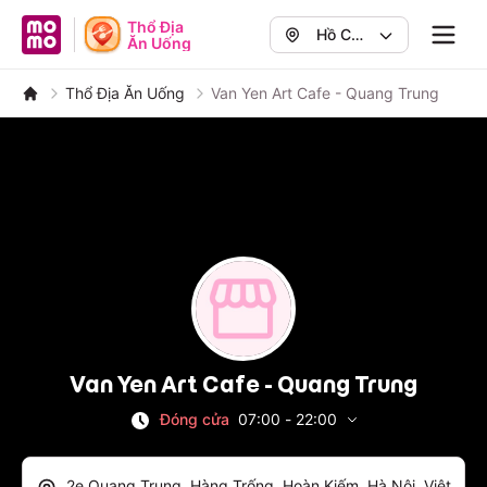
MoMo - Ứng dụng tài chính
Thổ Địa
Hồ Chí
Ăn Uống
Navig
Minh
,
Quận 1
Thổ Địa Ăn Uống
Van Yen Art Cafe - Quang Trung
Van Yen Art Cafe - Quang Trung
Đóng cửa
07:00
-
22:00
2e Quang Trung, Hàng Trống, Hoàn Kiếm, Hà Nội, Việt