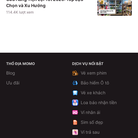
Chọn và Xu Hướng
114.4K
lượt xem
THỔ ĐỊA MOMO
DỊCH VỤ NỔI BẬT
Theo dõi
Blog
Vé xem phim
Ưu đãi
Bảo hiểm Ô tô
Vé xe khách
Loa báo nhận tiền
Ví nhân ái
Sim số đẹp
Ví trả sau