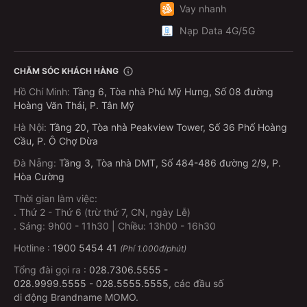
Vay nhanh
Nạp Data 4G/5G
CHĂM SÓC KHÁCH HÀNG
Hồ Chí Minh
:
Tầng 6, Tòa nhà Phú Mỹ Hưng, Số 08 đường
Hoàng Văn Thái, P. Tân Mỹ
Hà Nội
:
Tầng 20, Tòa nhà Peakview Tower, Số 36 Phố Hoàng
Cầu, P. Ô Chợ Dừa
Đà Nẵng
:
Tầng 3, Tòa nhà DMT, Số 484-486 đường 2/9, P.
Hòa Cường
Thời gian làm việc:
.
Thứ 2 - Thứ 6 (trừ thứ 7, CN, ngày Lễ)
.
Sáng: 9h00 - 11h30 | Chiều: 13h00 - 16h30
Hotline :
1900 5454 41
(Phí 1.000đ/phút)
Tổng đài gọi ra :
028.7306.5555
-
028.9999.5555
-
028.5555.5555
, các đầu số
di động Brandname MOMO.