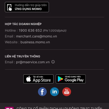
Hướng dẫn trợ giúp trên
ỨNG DỤNG MOMO
HỢP TÁC DOANH NGHIỆP
Hotline :
1900 636 652
(Phí 1.000đ/phút)
Email :
merchant.care@momo.vn
Website :
business.momo.vn
LIÊN HỆ TRUYỀN THÔNG
Email :
pr@mservice.com.vn
CÔNG TY CỔ PHẦN DỊCH VỤ DI ĐỘNG TRỰC TUYẾN