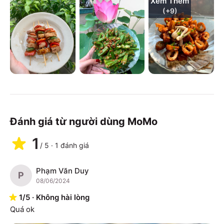
Xem Thêm
(+
9
)
Đánh giá từ người dùng MoMo
1
/
5
·
1
đánh giá
Phạm Văn Duy
P
08/06/2024
1
/
5
·
Không hài lòng
Quá ok