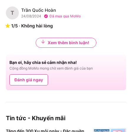
Trần Quốc Hoàn
T
24/08/2024
Đã mua qua MoMo
1
/
5
·
Không hài lòng
Xem thêm bình luận!
Bạn ơi, hãy chia sẻ cảm nhận nha!
Cộng đồng MoMo mong chờ xem đánh giá của bạn
Đánh giá ngay
Tin tức - Khuyến mãi
Tặng đến 300 Xu mỗi ngày - Đặc quyền