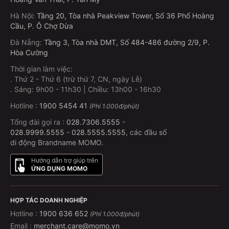
Hà Nội
:
Tầng 20, Tòa nhà Peakview Tower, Số 36 Phố Hoàng
Cầu, P. Ô Chợ Dừa
Đà Nẵng
:
Tầng 3, Tòa nhà DMT, Số 484-486 đường 2/9, P.
Hòa Cường
Thời gian làm việc:
.
Thứ 2 - Thứ 6 (trừ thứ 7, CN, ngày Lễ)
.
Sáng: 9h00 - 11h30 | Chiều: 13h00 - 16h30
Hotline :
1900 5454 41
(Phí 1.000đ/phút)
Tổng đài gọi ra :
028.7306.5555
-
028.9999.5555
-
028.5555.5555
, các đầu số
di động Brandname MOMO.
Hướng dẫn trợ giúp trên
ỨNG DỤNG MOMO
HỢP TÁC DOANH NGHIỆP
Hotline :
1900 636 652
(Phí 1.000đ/phút)
Email :
merchant.care@momo.vn