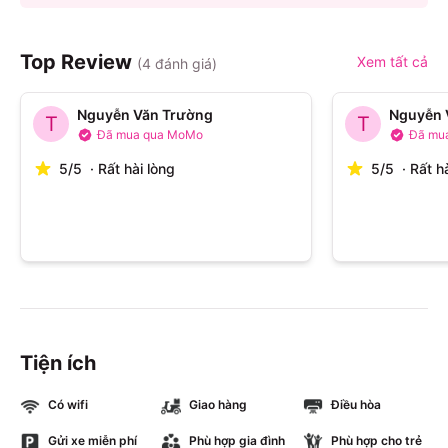
Top Review
Xem tất cả
(
4
đánh giá)
Nguyễn Văn Trường
Nguyễn 
T
T
Đã mua qua MoMo
Đã mu
5
/
5
·
Rất hài lòng
5
/
5
·
Rất h
Tiện ích
Có wifi
Giao hàng
Điều hòa
Gửi xe miễn phí
Phù hợp gia đình
Phù hợp cho trẻ