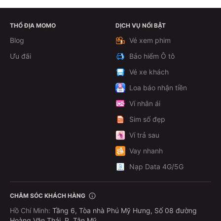
THỔ ĐỊA MOMO
DỊCH VỤ NỔI BẬT
Theo dõi
Blog
Vé xem phim
Ưu đãi
Bảo hiểm Ô tô
Vé xe khách
Loa báo nhận tiền
Ví nhân ái
Sim số đẹp
Ví trả sau
Vay nhanh
Nạp Data 4G/5G
CHĂM SÓC KHÁCH HÀNG
Hồ Chí Minh
:
Tầng 6, Tòa nhà Phú Mỹ Hưng, Số 08 đường
Hoàng Văn Thái, P. Tân Mỹ