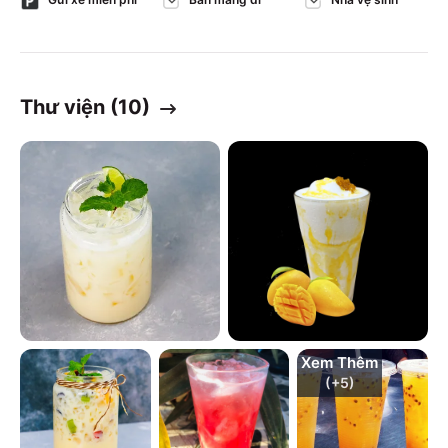
Thư viện (
10
)
Xem Thêm
(+
5
)