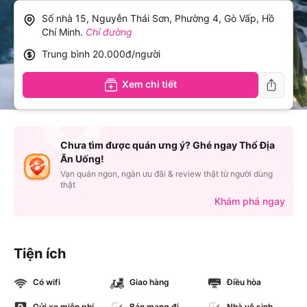
Số nhà 15, Nguyễn Thái Sơn, Phường 4, Gò Vấp, Hồ
Chí Minh
.
Chỉ đường
Trung bình
20.000đ/người
Xem chi tiết
Chưa tìm được quán ưng ý? Ghé ngay Thổ Địa
Ăn Uống!
Vạn quán ngon, ngàn ưu đãi & review thật từ người dùng
thật
Khám phá ngay
Tiện ích
Có wifi
Giao hàng
Điều hòa
Gửi xe miễn phí
Bán mang đi
Nhà vệ sinh