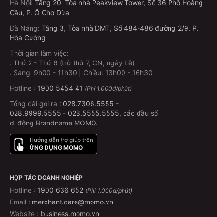
Hà Nội
:
Tầng 20, Tòa nhà Peakview Tower, Số 36 Phố Hoàng
Cầu, P. Ô Chợ Dừa
Đà Nẵng
:
Tầng 3, Tòa nhà DMT, Số 484-486 đường 2/9, P.
Hòa Cường
Thời gian làm việc:
.
Thứ 2 - Thứ 6 (trừ thứ 7, CN, ngày Lễ)
.
Sáng: 9h00 - 11h30 | Chiều: 13h00 - 16h30
Hotline :
1900 5454 41
(Phí 1.000đ/phút)
Tổng đài gọi ra :
028.7306.5555
-
028.9999.5555
-
028.5555.5555
, các đầu số
di động Brandname MOMO.
Hướng dẫn trợ giúp trên
ỨNG DỤNG MOMO
HỢP TÁC DOANH NGHIỆP
Hotline :
1900 636 652
(Phí 1.000đ/phút)
Email :
merchant.care@momo.vn
Website :
business.momo.vn