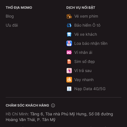
THỔ ĐỊA MOMO
DỊCH VỤ NỔI BẬT
Xem chi tiết
Blog
Vé xem phim
Ưu đãi
Bảo hiểm Ô tô
Vé xe khách
Loa báo nhận tiền
Ví nhân ái
Sim số đẹp
Ví trả sau
Vay nhanh
Nạp Data 4G/5G
CHĂM SÓC KHÁCH HÀNG
Hồ Chí Minh
:
Tầng 6, Tòa nhà Phú Mỹ Hưng, Số 08 đường
Hoàng Văn Thái, P. Tân Mỹ