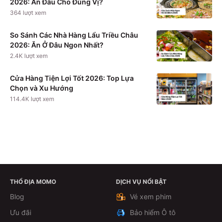
2026: Ăn Đâu Cho Đúng Vị?
364
lượt xem
So Sánh Các Nhà Hàng Lẩu Triều Châu
2026: Ăn Ở Đâu Ngon Nhất?
2.4K
lượt xem
Cửa Hàng Tiện Lợi Tốt 2026: Top Lựa
Chọn và Xu Hướng
114.4K
lượt xem
THỔ ĐỊA MOMO
DỊCH VỤ NỔI BẬT
Theo dõi
Blog
Vé xem phim
Ưu đãi
Bảo hiểm Ô tô