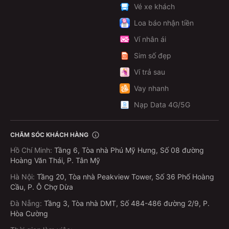
Vé xe khách
Loa báo nhận tiền
Ví nhân ái
Sim số đẹp
Ví trả sau
Vay nhanh
Nạp Data 4G/5G
CHĂM SÓC KHÁCH HÀNG
Hồ Chí Minh
:
Tầng 6, Tòa nhà Phú Mỹ Hưng, Số 08 đường
Hoàng Văn Thái, P. Tân Mỹ
Hà Nội
:
Tầng 20, Tòa nhà Peakview Tower, Số 36 Phố Hoàng
Cầu, P. Ô Chợ Dừa
Đà Nẵng
:
Tầng 3, Tòa nhà DMT, Số 484-486 đường 2/9, P.
Hòa Cường