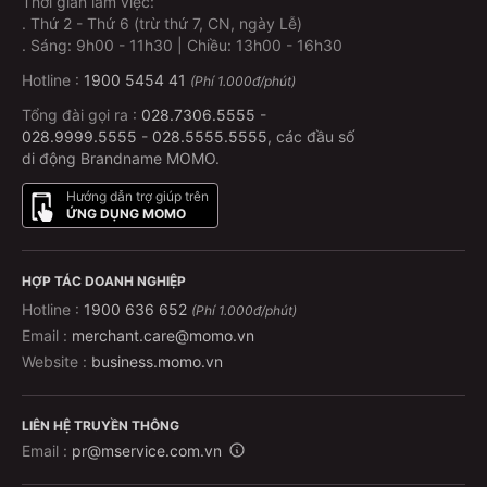
Thời gian làm việc:
.
Thứ 2 - Thứ 6 (trừ thứ 7, CN, ngày Lễ)
.
Sáng: 9h00 - 11h30 | Chiều: 13h00 - 16h30
Hotline :
1900 5454 41
(Phí 1.000đ/phút)
Tổng đài gọi ra :
028.7306.5555
-
028.9999.5555
-
028.5555.5555
, các đầu số
di động Brandname MOMO.
Hướng dẫn trợ giúp trên
ỨNG DỤNG MOMO
HỢP TÁC DOANH NGHIỆP
Hotline :
1900 636 652
(Phí 1.000đ/phút)
Email :
merchant.care@momo.vn
Website :
business.momo.vn
LIÊN HỆ TRUYỀN THÔNG
Email :
pr@mservice.com.vn