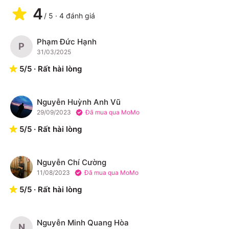
4
/
5
·
4
đánh giá
Phạm Đức Hạnh
P
31/03/2025
5
/
5
·
Rất hài lòng
Nguyễn Huỳnh Anh Vũ
N
29/09/2023
Đã mua qua MoMo
5
/
5
·
Rất hài lòng
Nguyễn Chí Cường
N
11/08/2023
Đã mua qua MoMo
5
/
5
·
Rất hài lòng
Nguyễn Minh Quang Hòa
N