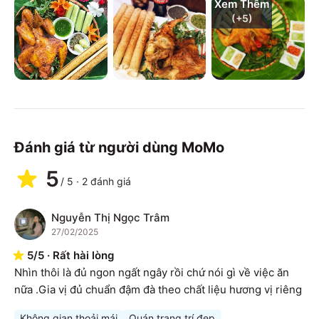
Xem Thêm
(+
5
)
Đánh giá từ người dùng MoMo
5
/
5
·
2
đánh giá
Nguyễn Thị Ngọc Trâm
N
27/02/2025
5
/
5
·
Rất hài lòng
Nhìn thôi là đủ ngon ngất ngây rồi chứ nói gì về việc ăn 
nữa .Gia vị đủ chuẩn đậm đà theo chất liệu hương vị riêng
Không gian thoải mái
Quán trang trí đẹp