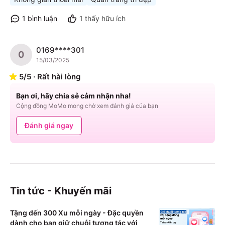
1
bình luận
1
thấy hữu ích
0169****301
0
15/03/2025
5
/
5
·
Rất hài lòng
Bạn ơi, hãy chia sẻ cảm nhận nha!
Cộng đồng MoMo mong chờ xem đánh giá của bạn
Đánh giá ngay
Tin tức - Khuyến mãi
Tặng đến 300 Xu mỗi ngày - Đặc quyền
dành cho bạn giữ chuỗi tương tác với