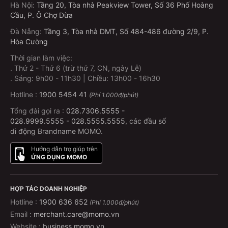
Hà Nội
:
Tầng 20, Tòa nhà Peakview Tower, Số 36 Phố Hoàng
Cầu, P. Ô Chợ Dừa
Đà Nẵng
:
Tầng 3, Tòa nhà DMT, Số 484-486 đường 2/9, P.
Hòa Cường
Thời gian làm việc:
.
Thứ 2 - Thứ 6 (trừ thứ 7, CN, ngày Lễ)
.
Sáng: 9h00 - 11h30 | Chiều: 13h00 - 16h30
Hotline :
1900 5454 41
(Phí 1.000đ/phút)
Tổng đài gọi ra :
028.7306.5555
-
028.9999.5555
-
028.5555.5555
, các đầu số
di động Brandname MOMO.
Hướng dẫn trợ giúp trên
ỨNG DỤNG MOMO
HỢP TÁC DOANH NGHIỆP
Hotline :
1900 636 652
(Phí 1.000đ/phút)
Email :
merchant.care@momo.vn
Website :
business.momo.vn