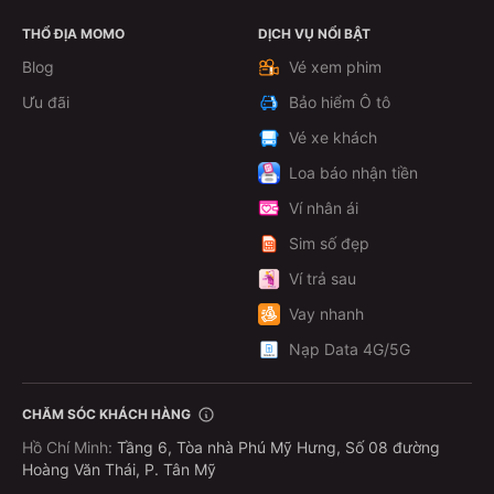
THỔ ĐỊA MOMO
DỊCH VỤ NỔI BẬT
Theo dõi
Blog
Vé xem phim
Ưu đãi
Bảo hiểm Ô tô
Vé xe khách
Loa báo nhận tiền
Ví nhân ái
Sim số đẹp
Ví trả sau
Vay nhanh
Nạp Data 4G/5G
CHĂM SÓC KHÁCH HÀNG
Hồ Chí Minh
:
Tầng 6, Tòa nhà Phú Mỹ Hưng, Số 08 đường
Hoàng Văn Thái, P. Tân Mỹ