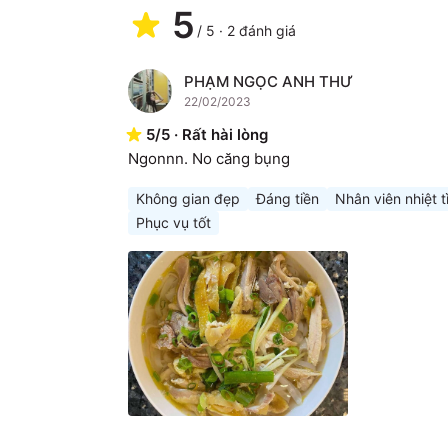
5
/
5
·
2
đánh giá
PHẠM NGỌC ANH THƯ
P
22/02/2023
5
/
5
·
Rất hài lòng
Ngonnn. No căng bụng
Không gian đẹp
Đáng tiền
Nhân viên nhiệt t
Phục vụ tốt