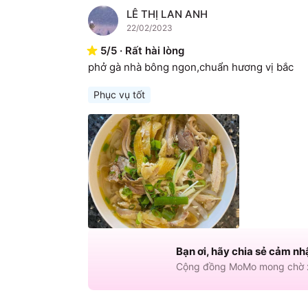
LÊ THỊ LAN ANH
L
22/02/2023
5
/
5
·
Rất hài lòng
phở gà nhà bông ngon,chuẩn hương vị bắc
Phục vụ tốt
Bạn ơi, hãy chia sẻ cảm nh
Cộng đồng MoMo mong chờ x