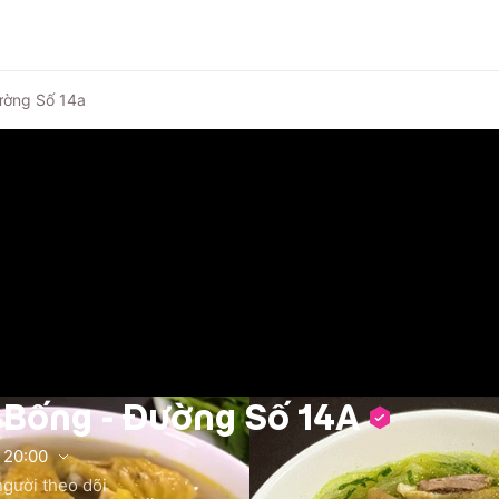
ường Số 14a
 Bống - Đường Số 14A
20:00
gười theo dõi