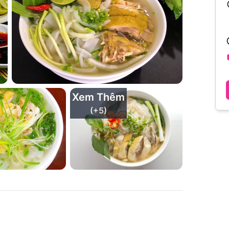
Xem Thêm
(+
5
)