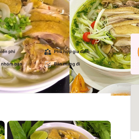
iễn phí
Phù hợp gia đình
 nhóm bạn
Bán mang đi