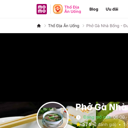
MoMo - Ứng dụng tài chính
Thổ Địa
Blog
Ưu đãi
Ăn Uống
Thổ Địa Ăn Uống
Phở Gà Nhà Bống - Đ
Phở Gà Nhà
Đang mở cửa
06:00
-
5
/
5
(
2
đánh giá)
•
1
n