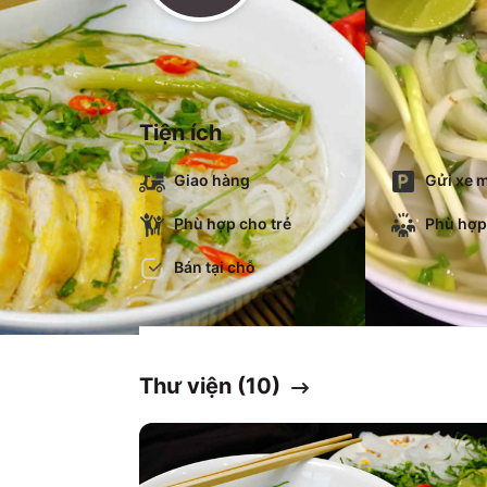
Tiện ích
Giao hàng
Gửi xe m
Phù hợp cho trẻ
Phù hợp
Bán tại chỗ
Thư viện (
10
)