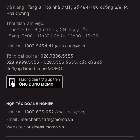
Đà Nẵng
:
Tầng 3, Tòa nhà DMT, Số 484-486 đường 2/9, P.
Hòa Cường
Thời gian làm việc:
.
Thứ 2 - Thứ 6 (trừ thứ 7, CN, ngày Lễ)
.
Sáng: 9h00 - 11h30 | Chiều: 13h00 - 16h30
Hotline :
1900 5454 41
(Phí 1.000đ/phút)
Tổng đài gọi ra :
028.7306.5555
-
028.9999.5555
-
028.5555.5555
, các đầu số
di động Brandname MOMO.
Hướng dẫn trợ giúp trên
ỨNG DỤNG MOMO
HỢP TÁC DOANH NGHIỆP
Hotline :
1900 636 652
(Phí 1.000đ/phút)
Email :
merchant.care@momo.vn
Website :
business.momo.vn