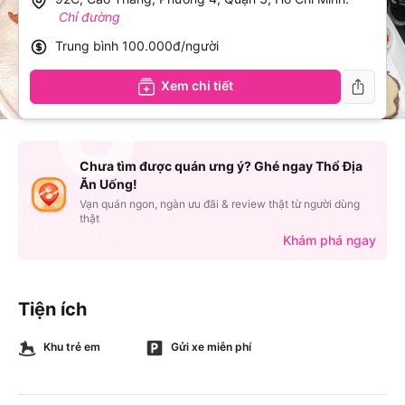
Chỉ đường
Trung bình
100.000đ/người
Xem chi tiết
Chưa tìm được quán ưng ý? Ghé ngay Thổ Địa
Ăn Uống!
Vạn quán ngon, ngàn ưu đãi & review thật từ người dùng
thật
Khám phá ngay
Tiện ích
Khu trẻ em
Gửi xe miễn phí