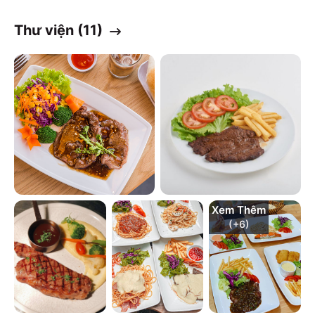
Thư viện (
11
)
Xem Thêm
(+
6
)