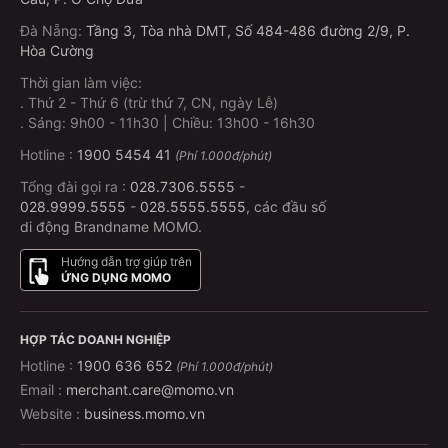
Đà Nẵng
:
Tầng 3, Tòa nhà DMT, Số 484-486 đường 2/9, P.
Hòa Cường
Thời gian làm việc:
.
Thứ 2 - Thứ 6 (trừ thứ 7, CN, ngày Lễ)
.
Sáng: 9h00 - 11h30 | Chiều: 13h00 - 16h30
Hotline :
1900 5454 41
(Phí 1.000đ/phút)
Tổng đài gọi ra :
028.7306.5555
-
028.9999.5555
-
028.5555.5555
, các đầu số
di động Brandname MOMO.
Hướng dẫn trợ giúp trên
ỨNG DỤNG MOMO
HỢP TÁC DOANH NGHIỆP
Hotline :
1900 636 652
(Phí 1.000đ/phút)
Email :
merchant.care@momo.vn
Website :
business.momo.vn