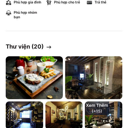
Phù hợp gia đình
Phù hợp cho trẻ
Trả thẻ
Phù hợp nhóm
bạn
Thư viện (
20
)
Xem Thêm
(+
15
)