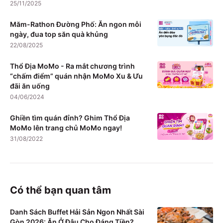
25/11/2025
Măm-Rathon Đường Phố: Ăn ngon mỗi
ngày, đua top săn quà khủng
22/08/2025
Thổ Địa MoMo - Ra mắt chương trình
“chấm điểm” quán nhận MoMo Xu & Ưu
đãi ăn uống
04/06/2024
Ghiền tìm quán đỉnh? Ghim Thổ Địa
MoMo lên trang chủ MoMo ngay!
31/08/2022
Có thể bạn quan tâm
Danh Sách Buffet Hải Sản Ngon Nhất Sài
Gòn 2026: Ăn Ở Đâu Cho Đáng Tiền?