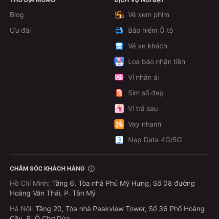
Xem chi tiết
Blog
Vé xem phim
Ưu đãi
Bảo hiểm Ô tô
Vé xe khách
Loa báo nhận tiền
Ví nhân ái
Sim số đẹp
Ví trả sau
Vay nhanh
Nạp Data 4G/5G
CHĂM SÓC KHÁCH HÀNG
Hồ Chí Minh
:
Tầng 6, Tòa nhà Phú Mỹ Hưng, Số 08 đường
Hoàng Văn Thái, P. Tân Mỹ
Hà Nội
:
Tầng 20, Tòa nhà Peakview Tower, Số 36 Phố Hoàng
Cầu, P. Ô Chợ Dừa