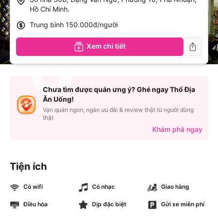
Hồ Chí Minh
.
Trung bình
150.000đ/người
Xem chi tiết
Chưa tìm được quán ưng ý? Ghé ngay Thổ Địa
Ăn Uống!
Vạn quán ngon, ngàn ưu đãi & review thật từ người dùng
thật
Khám phá ngay
Tiện ích
Có wifi
Có nhạc
Giao hàng
Điều hòa
Dịp đặc biệt
Gửi xe miễn phí