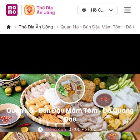
MoMo - Ứng dụng tài chính
Thổ Địa
Hồ Chí
Ăn Uống
Navig
Minh
,
Quận 1
Thổ Địa Ăn Uống
Quán No - Bún Đậu Mắm Tôm - Đỗ Qu
Quán No - Bún Đậu Mắm Tôm - Đỗ Quang
Đẩu
Đóng cửa
07:00
-
21:00