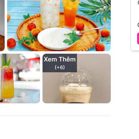
Xem Thêm
(+
6
)