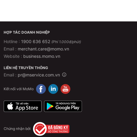
HỢP TÁC DOANH NGHIỆP
Hotline :
1900 636 652
(Phí 1.000đ/phút)
Email :
merchant.care@momo.vn
Website :
business.momo.vn
LIÊN HỆ TRUYỀN THÔNG
Email :
pr@mservice.com.vn
Kết nối với MoMo
Chứng nhận bởi