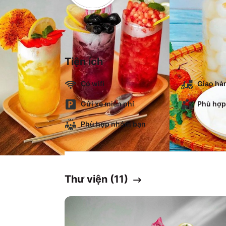
Tiện ích
Có wifi
Giao hà
Gửi xe miễn phí
Phù hợp
Phù hợp nhóm bạn
Thư viện (
11
)