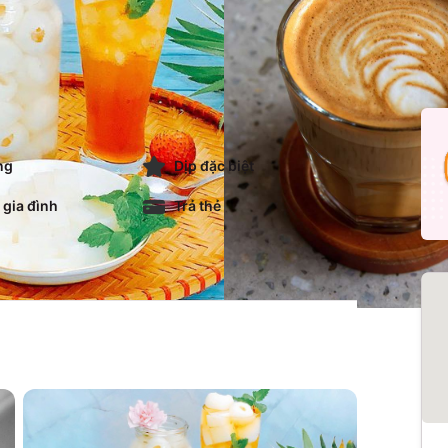
ng
Dịp đặc biệt
 gia đình
Trả thẻ