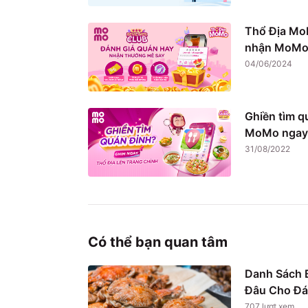
Thổ Địa Mo
nhận MoMo 
04/06/2024
Ghiền tìm q
MoMo ngay
31/08/2022
Có thể bạn quan tâm
Danh Sách B
Đâu Cho Đá
707
lượt xem