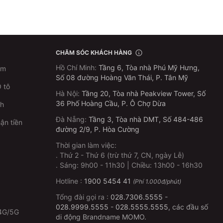
CHĂM SÓC KHÁCH HÀNG
Hồ Chí Minh
:
Tầng 6, Tòa nhà Phú Mỹ Hưng,
im
Số 08 đường Hoàng Văn Thái, P. Tân Mỹ
 tô
Hà Nội
:
Tầng 20, Tòa nhà Peakview Tower, Số
36 Phố Hoàng Cầu, P. Ô Chợ Dừa
ch
Đà Nẵng
:
Tầng 3, Tòa nhà DMT, Số 484-486
ận tiền
đường 2/9, P. Hòa Cường
Thời gian làm việc:
.
Thứ 2 - Thứ 6 (trừ thứ 7, CN, ngày Lễ)
p
.
Sáng: 9h00 - 11h30 | Chiều: 13h00 - 16h30
Hotline :
1900 5454 41
(Phí 1.000đ/phút)
Tổng đài gọi ra :
028.7306.5555
-
028.9999.5555
-
028.5555.5555
, các đầu số
4G/5G
di động Brandname MOMO.