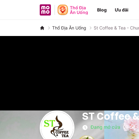
MoMo - Ứng dụng tài chính
Thổ Địa
Blog
Ưu đãi
Ăn Uống
Thổ Địa Ăn Uống
St Coffee & Tea - Ch
ST Coffee &
Đang mở cửa
08:00
-