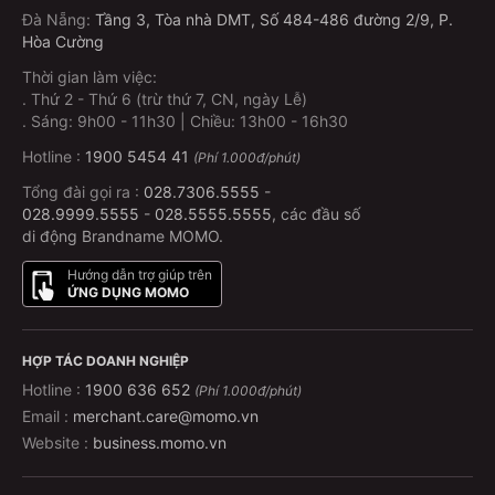
Đà Nẵng
:
Tầng 3, Tòa nhà DMT, Số 484-486 đường 2/9, P.
Hòa Cường
Thời gian làm việc:
.
Thứ 2 - Thứ 6 (trừ thứ 7, CN, ngày Lễ)
.
Sáng: 9h00 - 11h30 | Chiều: 13h00 - 16h30
Hotline :
1900 5454 41
(Phí 1.000đ/phút)
Tổng đài gọi ra :
028.7306.5555
-
028.9999.5555
-
028.5555.5555
, các đầu số
di động Brandname MOMO.
Hướng dẫn trợ giúp trên
ỨNG DỤNG MOMO
HỢP TÁC DOANH NGHIỆP
Hotline :
1900 636 652
(Phí 1.000đ/phút)
Email :
merchant.care@momo.vn
Website :
business.momo.vn