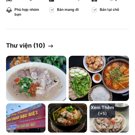
Phù hợp nhóm
Bán mang đi
Bán tại chỗ
bạn
Thư viện (
10
)
Xem Thêm
(+
5
)