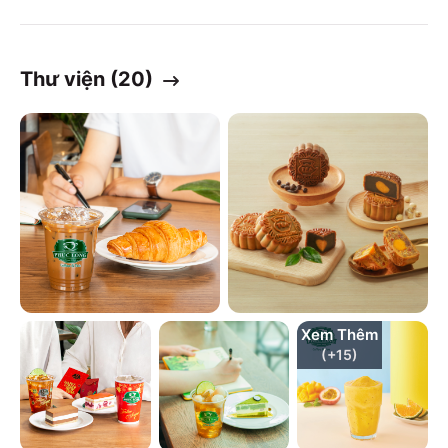
Thư viện (
20
)
Xem Thêm
(+
15
)