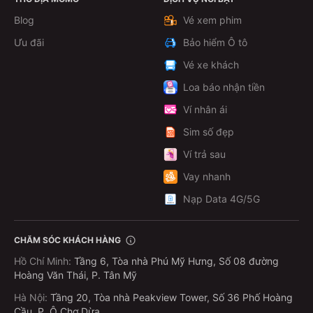
Xem chi tiết
Blog
Vé xem phim
Ưu đãi
Bảo hiểm Ô tô
Vé xe khách
Loa báo nhận tiền
Ví nhân ái
Sim số đẹp
Ví trả sau
Vay nhanh
Nạp Data 4G/5G
CHĂM SÓC KHÁCH HÀNG
Hồ Chí Minh
:
Tầng 6, Tòa nhà Phú Mỹ Hưng, Số 08 đường
Hoàng Văn Thái, P. Tân Mỹ
Hà Nội
:
Tầng 20, Tòa nhà Peakview Tower, Số 36 Phố Hoàng
Cầu, P. Ô Chợ Dừa