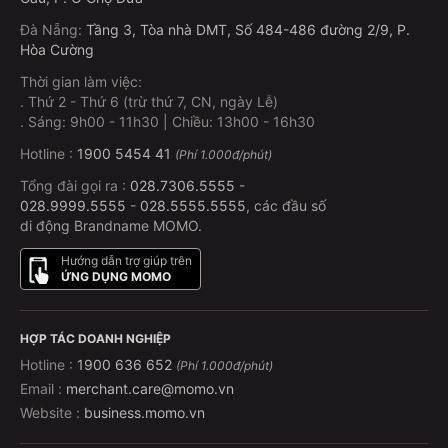
Đà Nẵng
:
Tầng 3, Tòa nhà DMT, Số 484-486 đường 2/9, P.
Hòa Cường
Thời gian làm việc:
.
Thứ 2 - Thứ 6 (trừ thứ 7, CN, ngày Lễ)
.
Sáng: 9h00 - 11h30 | Chiều: 13h00 - 16h30
Hotline :
1900 5454 41
(Phí 1.000đ/phút)
Tổng đài gọi ra :
028.7306.5555
-
028.9999.5555
-
028.5555.5555
, các đầu số
di động Brandname MOMO.
Hướng dẫn trợ giúp trên
ỨNG DỤNG MOMO
HỢP TÁC DOANH NGHIỆP
Hotline :
1900 636 652
(Phí 1.000đ/phút)
Email :
merchant.care@momo.vn
Website :
business.momo.vn