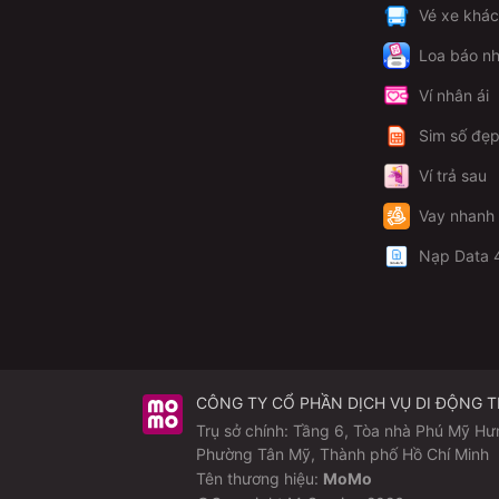
Vé xe khá
Loa báo nh
Ví nhân ái
Sim số đẹ
Ví trả sau
Vay nhanh
Nạp Data 
CÔNG TY CỔ PHẦN DỊCH VỤ DI ĐỘNG 
Trụ sở chính: Tầng 6, Tòa nhà Phú Mỹ Hư
Phường Tân Mỹ, Thành phố Hồ Chí Minh
Tên thương hiệu:
MoMo