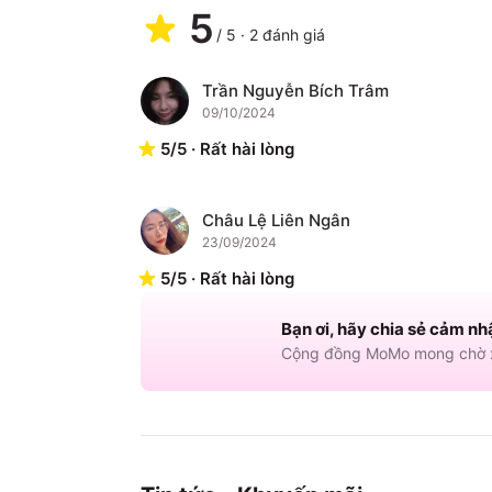
5
/
5
·
2
đánh giá
Trần Nguyễn Bích Trâm
T
09/10/2024
5
/
5
·
Rất hài lòng
Châu Lệ Liên Ngân
C
23/09/2024
5
/
5
·
Rất hài lòng
Bạn ơi, hãy chia sẻ cảm nh
Cộng đồng MoMo mong chờ x