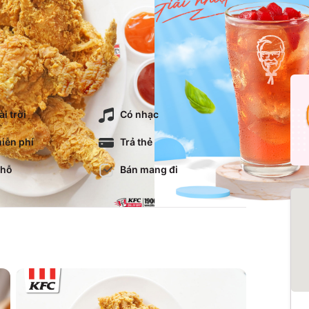
i trời
Có nhạc
iễn phí
Trả thẻ
chỗ
Bán mang đi