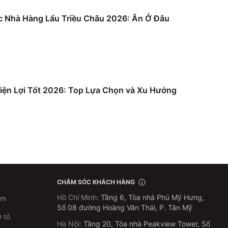
c Nhà Hàng Lẩu Triều Châu 2026: Ăn Ở Đâu
iện Lợi Tốt 2026: Top Lựa Chọn và Xu Hướng
CHĂM SÓC KHÁCH HÀNG
Hồ Chí Minh
:
Tầng 6, Tòa nhà Phú Mỹ Hưng,
im
Số 08 đường Hoàng Văn Thái, P. Tân Mỹ
 tô
Hà Nội
:
Tầng 20, Tòa nhà Peakview Tower, Số