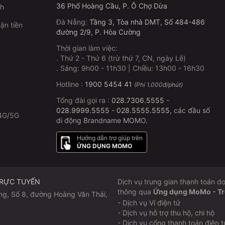
36 Phố Hoàng Cầu, P. Ô Chợ Dừa
ch
Đà Nẵng
:
Tầng 3, Tòa nhà DMT, Số 484-486
ận tiền
đường 2/9, P. Hòa Cường
Thời gian làm việc:
.
Thứ 2 - Thứ 6 (trừ thứ 7, CN, ngày Lễ)
p
.
Sáng: 9h00 - 11h30 | Chiều: 13h00 - 16h30
Hotline :
1900 5454 41
(Phí 1.000đ/phút)
Tổng đài gọi ra :
028.7306.5555
-
028.9999.5555
-
028.5555.5555
, các đầu số
4G/5G
di động Brandname MOMO.
Hướng dẫn trợ giúp trên
ỨNG DỤNG MOMO
TRỰC TUYẾN
Dịch vụ trung gian thanh toán
thông qua
Ứng dụng MoMo - Trợ 
ng, Số 8, đường Hoàng Văn Thái,
- Dịch vụ Ví điện tử
- Dịch vụ hỗ trợ thu hộ, chi hộ
- Dịch vụ cổng thanh toán điện t