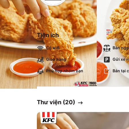
Tiện ích
Có wifi
Bàn ngoà
Giao hàng
Gửi xe m
Phù hợp nhóm bạn
Bán tại 
Thư viện (
20
)