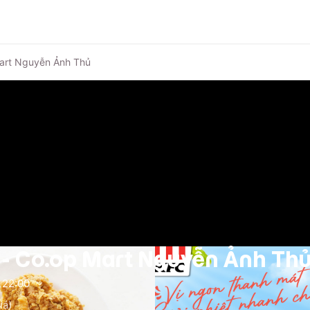
art Nguyễn Ảnh Thủ
- Co.op Mart Nguyễn Ảnh Th
22:00
iá)