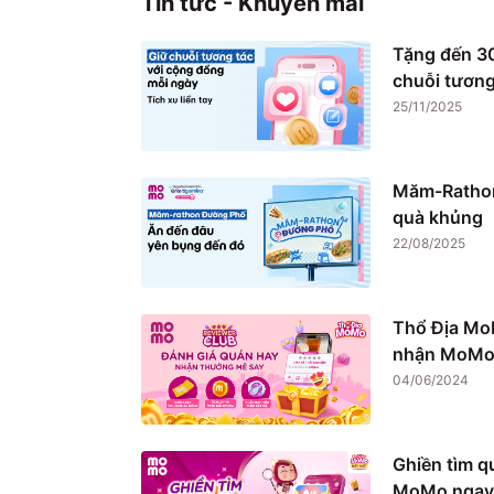
Tin tức - Khuyến mãi
Tặng đến 30
chuỗi tương
25/11/2025
Măm-Rathon
quà khủng
22/08/2025
Thổ Địa Mo
nhận MoMo 
04/06/2024
Ghiền tìm q
MoMo ngay