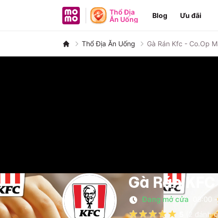
MoMo - Ứng dụng tài chính
Thổ Địa
Blog
Ưu đãi
Ăn Uống
Thổ Địa Ăn Uống
Gà Rán Kfc - Co.op M
Gà Rán KFC 
Đang mở cửa
08:00
-
5
(
2
đánh g