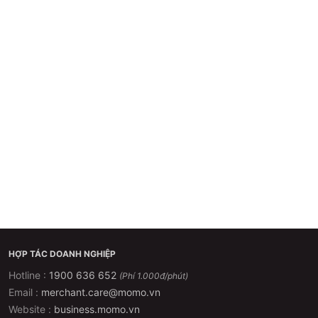
HỢP TÁC DOANH NGHIỆP
Hotline :
1900 636 652
(Phí 1.000đ/phút)
Email :
merchant.care@momo.vn
Website :
business.momo.vn