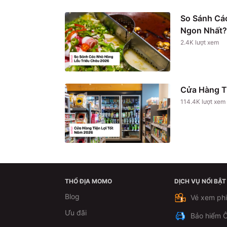
So Sánh Cá
Ngon Nhất?
2.4K
lượt xem
Cửa Hàng T
114.4K
lượt xem
THỔ ĐỊA MOMO
DỊCH VỤ NỔI BẬT
Blog
Vé xem ph
Ưu đãi
Bảo hiểm Ô