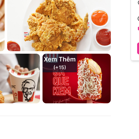
Xem Thêm
(+
15
)