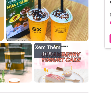
Xem Thêm
(+
15
)