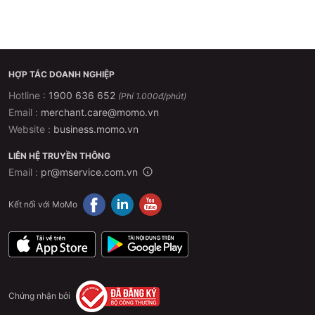
HỢP TÁC DOANH NGHIỆP
Hotline :
1900 636 652
(Phí 1.000đ/phút)
Email :
merchant.care@momo.vn
Website :
business.momo.vn
LIÊN HỆ TRUYỀN THÔNG
Email :
pr@mservice.com.vn
Kết nối với MoMo
Chứng nhận bởi