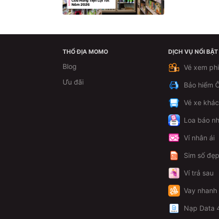
THỔ ĐỊA MOMO
DỊCH VỤ NỔI BẬT
Blog
Vé xem ph
Ưu đãi
Bảo hiểm Ô
Vé xe khá
Loa báo nh
Ví nhân ái
Sim số đẹ
Ví trả sau
Vay nhanh
Nạp Data 