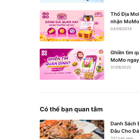
Thổ Địa Mo
nhận MoMo 
04/06/2024
Ghiền tìm q
MoMo ngay
31/08/2022
Có thể bạn quan tâm
Danh Sách B
Đâu Cho Đá
707
lượt xem