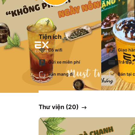
Tiện ích
Có wifi
Giao hà
Gửi xe miễn phí
Trả thẻ
Bán mang đi
Bán tại 
Thư viện (
20
)