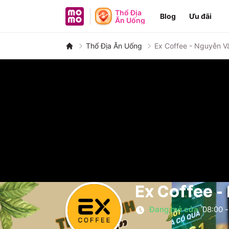
MoMo - Ứng dụng tài chính
Thổ Địa
Blog
Ưu đãi
Ăn Uống
Thổ Địa Ăn Uống
Ex Coffee - Nguyễn Vă
Ex Coffee -
Đang mở cửa
08:00
-