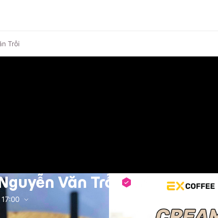
n Trỗi
 Nguyễn Văn Trỗi
17:00