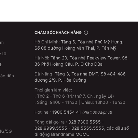
CHĂM SÓC KHÁCH HÀNG
Hồ Chí Minh
:
Tầng 6, Tòa nhà Phú Mỹ Hưng,
im
Số 08 đường Hoàng Văn Thái, P. Tân Mỹ
 tô
Hà Nội
:
Tầng 20, Tòa nhà Peakview Tower, Số
36 Phố Hoàng Cầu, P. Ô Chợ Dừa
ch
Đà Nẵng
:
Tầng 3, Tòa nhà DMT, Số 484-486
ận tiền
đường 2/9, P. Hòa Cường
Thời gian làm việc:
.
Thứ 2 - Thứ 6 (trừ thứ 7, CN, ngày Lễ)
p
.
Sáng: 9h00 - 11h30 | Chiều: 13h00 - 16h30
Hotline :
1900 5454 41
(Phí 1.000đ/phút)
Tổng đài gọi ra :
028.7306.5555
-
028.9999.5555
-
028.5555.5555
, các đầu số
4G/5G
di động Brandname MOMO.