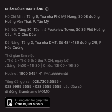
CHĂM SÓC KHÁCH HÀNG
Hồ Chí Minh
:
Tầng 6, Tòa nhà Phú Mỹ Hưng, Số 08 đường
Hoàng Văn Thái, P. Tân Mỹ
Hà Nội
:
Tầng 20, Tòa nhà Peakview Tower, Số 36 Phố Hoàng
Cầu, P. Ô Chợ Dừa
Đà Nẵng
:
Tầng 3, Tòa nhà DMT, Số 484-486 đường 2/9, P.
Hòa Cường
Thời gian làm việc:
.
Thứ 2 - Thứ 6 (trừ thứ 7, CN, ngày Lễ)
.
Sáng: 9h00 - 11h30 | Chiều: 13h00 - 16h30
Hotline :
1900 5454 41
(Phí 1.000đ/phút)
Tổng đài gọi ra :
028.7306.5555
-
028.9999.5555
-
028.5555.5555
, các đầu số
di động Brandname MOMO.
Hướng dẫn trợ giúp trên
ỨNG DỤNG MOMO