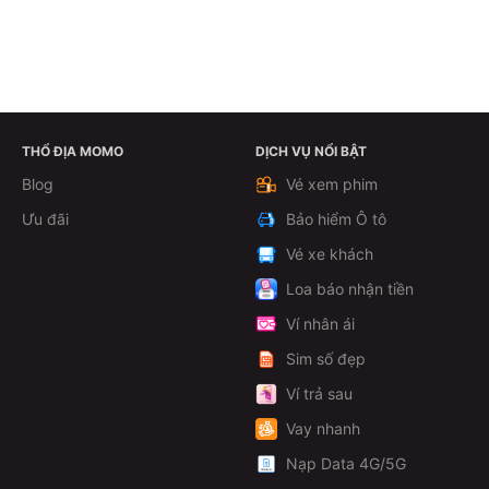
THỔ ĐỊA MOMO
DỊCH VỤ NỔI BẬT
Theo dõi
Blog
Vé xem phim
Ưu đãi
Bảo hiểm Ô tô
Vé xe khách
Loa báo nhận tiền
Ví nhân ái
Sim số đẹp
Ví trả sau
Vay nhanh
Nạp Data 4G/5G