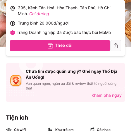
395, Kênh Tân Hoá, Hòa Thạnh, Tân Phú, Hồ Chí
Minh
.
Chỉ đường
Trung bình
20.000đ/người
Trang Doanh nghiệp đã được xác thực bởi MoMo
Theo dõi
Chưa tìm được quán ưng ý? Ghé ngay Thổ Địa
Ăn Uống!
Vạn quán ngon, ngàn ưu đãi & review thật từ người dùng
thật
Khám phá ngay
Tiện ích
Có wifi
Khu trẻ em
Có nhạc