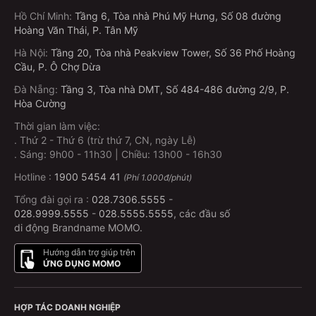
Hồ Chí Minh
:
Tầng 6, Tòa nhà Phú Mỹ Hưng, Số 08 đường
Hoàng Văn Thái, P. Tân Mỹ
Hà Nội
:
Tầng 20, Tòa nhà Peakview Tower, Số 36 Phố Hoàng
Cầu, P. Ô Chợ Dừa
Đà Nẵng
:
Tầng 3, Tòa nhà DMT, Số 484-486 đường 2/9, P.
Hòa Cường
Thời gian làm việc:
.
Thứ 2 - Thứ 6 (trừ thứ 7, CN, ngày Lễ)
.
Sáng: 9h00 - 11h30 | Chiều: 13h00 - 16h30
Hotline :
1900 5454 41
(Phí 1.000đ/phút)
Tổng đài gọi ra :
028.7306.5555
-
028.9999.5555
-
028.5555.5555
, các đầu số
di động Brandname MOMO.
Hướng dẫn trợ giúp trên
ỨNG DỤNG MOMO
HỢP TÁC DOANH NGHIỆP