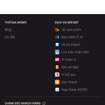
THỔ ĐỊA MOMO
DỊCH VỤ NỔI BẬT
Theo dõi
Blog
Vé xem phim
Ưu đãi
Bảo hiểm Ô tô
Vé xe khách
Loa báo nhận tiền
Ví nhân ái
Sim số đẹp
Ví trả sau
Vay nhanh
Nạp Data 4G/5G
CHĂM SÓC KHÁCH HÀNG