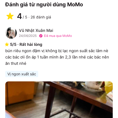
Đánh giá từ người dùng MoMo
4
/
5
·
26
đánh giá
Vũ Nhật Xuân Mai
V
24/06/2025
Đã mua qua MoMo
5
/
5
·
Rất hài lòng
bún riêu ngon đậm vị không bị lạc ngon suất sắc lắm nè 
các bác ơii ổn áp 1 tuần mình ăn 2,3 lần nhé các bác nên 
ăn thưt nhé
Vị ngon xuất sắc