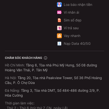
Loa báo nhận tiền
Ví nhân ái
Sim số đẹp
Ví trả sau
Vay nhanh
Nạp Data 4G/5G
CHĂM SÓC KHÁCH HÀNG
Hồ Chí Minh
:
Tầng 6, Tòa nhà Phú Mỹ Hưng, Số 08 đường
Hoàng Văn Thái, P. Tân Mỹ
Hà Nội
:
Tầng 20, Tòa nhà Peakview Tower, Số 36 Phố Hoàng
Cầu, P. Ô Chợ Dừa
Đà Nẵng
:
Tầng 3, Tòa nhà DMT, Số 484-486 đường 2/9, P.
Hòa Cường
Thời gian làm việc:
.
Thứ 2 - Thứ 6 (trừ thứ 7, CN, ngày Lễ)