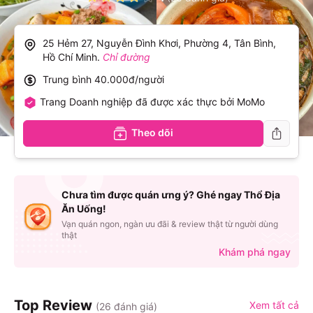
25 Hẻm 27, Nguyễn Đình Khơi, Phường 4, Tân Bình,
Hồ Chí Minh
.
Chỉ đường
Trung bình
40.000đ/người
Trang Doanh nghiệp đã được xác thực bởi MoMo
Theo dõi
Chưa tìm được quán ưng ý? Ghé ngay Thổ Địa
Ăn Uống!
Vạn quán ngon, ngàn ưu đãi & review thật từ người dùng
thật
Khám phá ngay
Top Review
Xem tất cả
(
26
đánh giá)