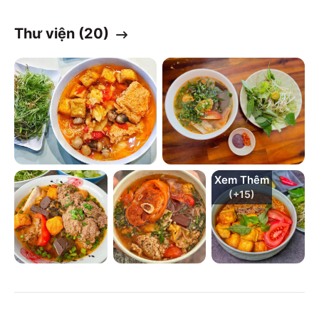
Thư viện (
20
)
Xem Thêm
(+
15
)