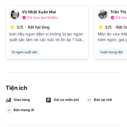
Vũ Nhật Xuân Mai
Trần Th
Đã mua qua MoMo
Đã mu
5
/
5
·
Rất hài lòng
5
/
5
·
Rất h
bún riêu ngon đậm vị không bị lạc ngon
Món ăn vừa miện
suất sắc lắm nè các bác ơii ổn áp 1 tuần
kèm ngon, giá 
mình ăn 2,3 lần nhé các bác nên ăn thưt
thương. Đáng đ
nhé
👍🌹🌹🌹🌹🌹🌹
Vị ngon xuất sắc
Vượt mong đợi
Tiện ích
Giao hàng
Gửi xe miễn phí
Bán tại chỗ
Bán mang đi