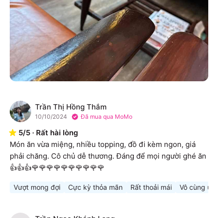
Trần Thị Hồng Thắm
T
10/10/2024
Đã mua qua MoMo
5
/
5
·
Rất hài lòng
Món ăn vừa miệng, nhiều topping, đồ đi kèm ngon, giá 
phải chăng. Cô chủ dễ thương. Đáng để mọi người ghé ăn 
👍👍👍🌹🌹🌹🌹🌹🌹🌹🌹🌹🌹
Vượt mong đợi
Cực kỳ thỏa mãn
Rất thoải mái
Vô cùng ưn