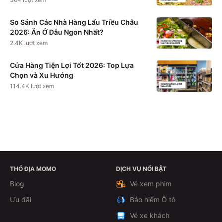
So Sánh Các Nhà Hàng Lẩu Triều Châu
2026: Ăn Ở Đâu Ngon Nhất?
2.4K
lượt xem
Cửa Hàng Tiện Lợi Tốt 2026: Top Lựa
Chọn và Xu Hướng
114.4K
lượt xem
THỔ ĐỊA MOMO
DỊCH VỤ NỔI BẬT
Theo dõi
Blog
Vé xem phim
Ưu đãi
Bảo hiểm Ô tô
Vé xe khách