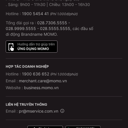
.
Sáng: 9h00 - 11h30 | Chiều: 13h00 - 16h30
Hotline :
1900 5454 41
(Phí 1.000đ/phút)
Tổng đài gọi ra :
028.7306.5555
-
028.9999.5555
-
028.5555.5555
, các đầu số
di động Brandname MOMO.
Hướng dẫn trợ giúp trên
ỨNG DỤNG MOMO
HỢP TÁC DOANH NGHIỆP
Hotline :
1900 636 652
(Phí 1.000đ/phút)
Email :
merchant.care@momo.vn
Website :
business.momo.vn
LIÊN HỆ TRUYỀN THÔNG
Email :
pr@mservice.com.vn