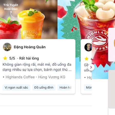
Xem tất cả
Nguyễn Nh
Đặng Hoàng Quân
Đã mua q
5
/
5
·
Rất hài lòng
4
/
5
·
Hài lòng
Không gian rộng rãi, mát mẻ, đồ uống đa
Gần nhà nên thườn
dạng nhiều sự lựa chọn, bánh ngọt thú vị
uống cf, quán một
bắt mắt, phục vụ nhiệt tình, tận tâm
chật, đôi lúc thiế
•
Highlands Coffee - Hùng Vương KG
•
Highlands Coffe
ngược lại nước uốn
đẹp. Đã đki memb
Vị ngon xuất sắc
Đồ uống đỉnh
Hoàn hảo với mức giá
Món ăn ngon miệng