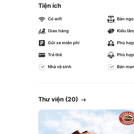
Tiện ích
Có wifi
Bàn ngoà
Giao hàng
Kiểu lã
Gửi xe miễn phí
Phù hợp
Trả thẻ
Phù hợp
Nhà vệ sinh
Bán man
Thư viện (
20
)