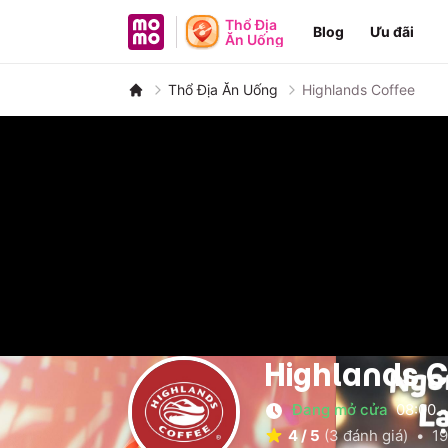
MoMo - Ứng dụng tài chính
Thổ Địa
Blog
Ưu đãi
Ăn Uống
Thổ Địa Ăn Uống
Highlands Coffee
Highlands 
Đang mở cửa
08:00
-
4
/
5
(
3
đánh giá)
•
19