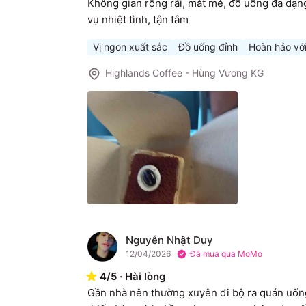
Không gian rộng rãi, mát mẻ, đồ uống đa dạng 
vụ nhiệt tình, tận tâm
Vị ngon xuất sắc
Đồ uống đỉnh
Hoàn hảo vớ
Highlands Coffee - Hùng Vương KG
Nguyễn Nhật Duy
N
12/04/2026
Đã mua qua MoMo
4
/
5
·
Hài lòng
Gần nhà nên thường xuyên đi bộ ra quán uống 