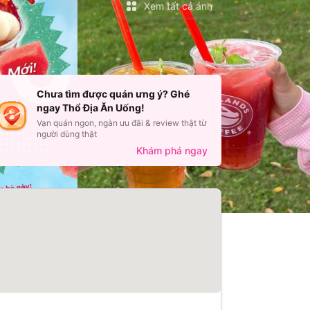
Xem tất cả ảnh
Chưa tìm được quán ưng ý? Ghé
ngay Thổ Địa Ăn Uống!
ật Duy
Nguyễn Nhật Duy
Vạn quán ngon, ngàn ưu đãi & review thật từ
người dùng thật
ua MoMo
Đã mua qua MoMo
Khám phá ngay
4
/
5
·
Hài lòng
g xuyên đi bộ ra quán
Gần nhà nên thường xuyên đi bộ ra q
 lầu nên không gian hơi
uống cf, quán một lầu nên không gian 
u bàn, và hơi ồn. nhưng
chật, đôi lúc thiếu bàn, và hơi ồn. như
e - 270C Bạch Đằng
•
Highlands Coffee - 270C Bạch Đằng
g ngon và trang trí
ngược lại nước uống ngon và trang trí
ership
đẹp. Đã đki membership
Đồ uống chất lượng
Món ăn ngon miệng
Đồ uống chất lượng