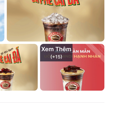
Xem Thêm
(+
15
)