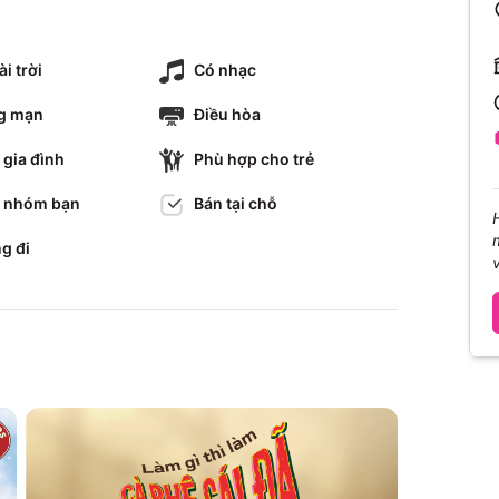
i trời
Có nhạc
ng mạn
Điều hòa
 gia đình
Phù hợp cho trẻ
 nhóm bạn
Bán tại chỗ
g đi