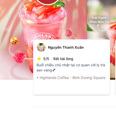
Top Review
(
3
đánh giá)
Nguyễn Thanh Xuân
5
/
5
·
Rất hài lòng
Buổi chiều chủ nhật tại cơ quan với ly trà
sen vàng💕
•
Highlands Coffee - Bình Dương Square