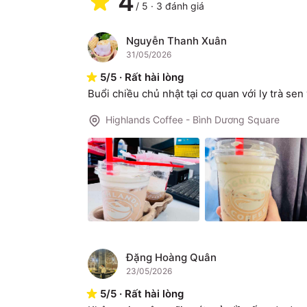
4
/
5
·
3
đánh giá
Nguyễn Thanh Xuân
N
31/05/2026
5
/
5
·
Rất hài lòng
Buổi chiều chủ nhật tại cơ quan với ly trà sen
Highlands Coffee - Bình Dương Square
Đặng Hoàng Quân
Đ
23/05/2026
5
/
5
·
Rất hài lòng