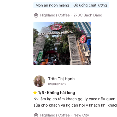
Món ăn ngon miệng
Đồ uống chất lượng
Highlands Coffee - 270C Bạch Đằng
Trần Thị Hạnh
T
09/06/2026
1
/
5
·
Không hài lòng
Nv làm kg có tâm khach gọi ly caca nếu quan k
sửa cho khach va kg cần hoi y khach khi khac
Highlands Coffee - New City