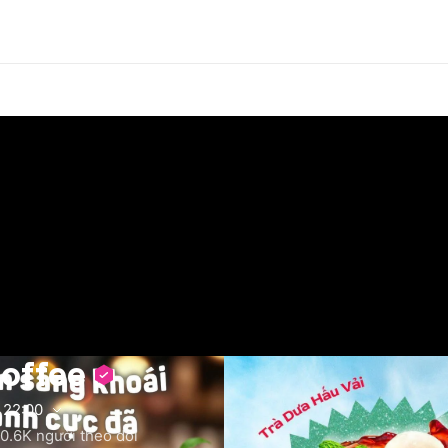
Coffee
22:00
0.6K
người theo dõi