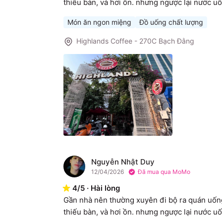
thiếu bàn, và hơi ồn. nhưng ngược lại nước u
Món ăn ngon miệng
Đồ uống chất lượng
Highlands Coffee - 270C Bạch Đằng
Nguyễn Nhật Duy
N
12/04/2026
Đã mua qua MoMo
4
/
5
·
Hài lòng
Gần nhà nên thường xuyên đi bộ ra quán uống 
thiếu bàn, và hơi ồn. nhưng ngược lại nước u