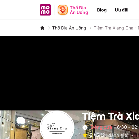
MoMo - Ứng dụng tài chính
Thổ Địa
Blog
Ưu đãi
Ăn Uống
Thổ Địa Ăn Uống
Tiệm Trà Xiang Cha -
Tiệm Trà Xi
Đóng cửa
16:30
-
22
5
/
5
(
21
đánh giá)
•
1