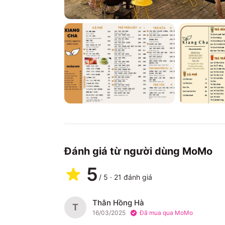
Đánh giá từ người dùng MoMo
5
/
5
·
21
đánh giá
Thân Hồng Hà
T
16/03/2025
Đã mua qua MoMo