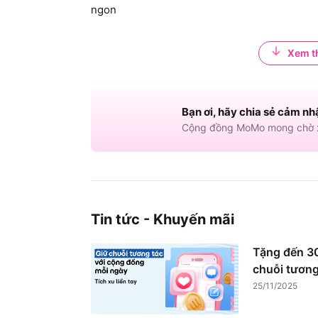
ngon
Xem t
Bạn ơi, hãy chia sẻ cảm nh
Cộng đồng MoMo mong chờ x
Tin tức - Khuyến mãi
Tặng đến 30
chuỗi tương
25/11/2025