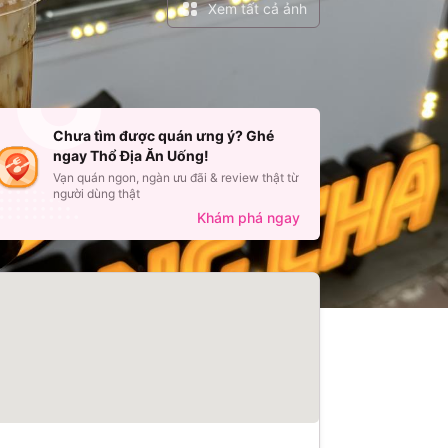
Xem tất cả ảnh
Chưa tìm được quán ưng ý? Ghé
ngay Thổ Địa Ăn Uống!
 Thái
Ngọc Hà
Vạn quán ngon, ngàn ưu đãi & review thật từ
người dùng thật
ua MoMo
Đã mua qua MoMo
Khám phá ngay
lòng
5
/
5
·
Rất hài lòng
Quá là toẹt vời
ảo với mức giá
ệt vời
Quá là xịn
Sẽ quay lại