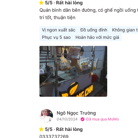
5
/
5
·
Rất hài lòng
Quán bình dân bên đường, có ghế ngồi uống t
trí tốt, thuận tiện
Vị ngon xuất sắc
Đồ uống đỉnh
Không gian t
Phục vụ 5 sao
Hoàn hảo với mức giá
Ngô Ngọc Trường
N
04/10/2024
Đã mua qua MoMo
5
/
5
·
Rất hài lòng
0333737269