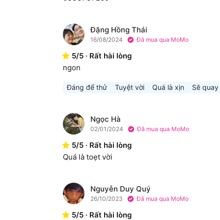
Đặng Hồng Thái
Đ
16/08/2024
Đã mua qua MoMo
5
/
5
·
Rất hài lòng
ngon
Đáng để thử
Tuyệt vời
Quá là xịn
Sẽ quay 
Ngọc Hà
N
02/01/2024
Đã mua qua MoMo
5
/
5
·
Rất hài lòng
Quá là toẹt vời
Nguyễn Duy Quý
N
26/10/2023
Đã mua qua MoMo
5
/
5
·
Rất hài lòng