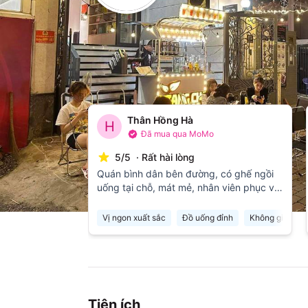
Top Review
(
21
đánh giá)
Thân Hồng Hà
H
Đã mua qua MoMo
5
/
5
·
Rất hài lòng
Quán bình dân bên đường, có ghế ngồi
uống tại chỗ, mát mẻ, nhân viên phục vụ
nhanh chóng, vị trí tốt, thuận tiện
Vị ngon xuất sắc
Đồ uống đỉnh
Không gian tho
Tiện ích