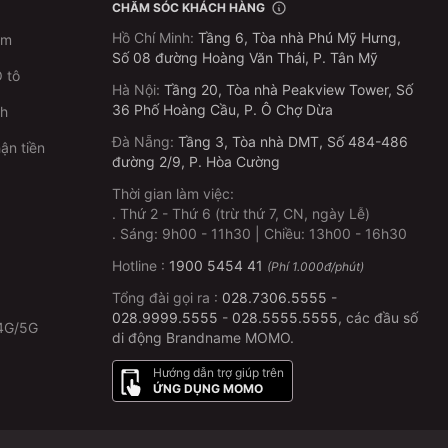
CHĂM SÓC KHÁCH HÀNG
Hồ Chí Minh
:
Tầng 6, Tòa nhà Phú Mỹ Hưng,
im
Số 08 đường Hoàng Văn Thái, P. Tân Mỹ
 tô
Hà Nội
:
Tầng 20, Tòa nhà Peakview Tower, Số
36 Phố Hoàng Cầu, P. Ô Chợ Dừa
ch
Đà Nẵng
:
Tầng 3, Tòa nhà DMT, Số 484-486
ận tiền
đường 2/9, P. Hòa Cường
Thời gian làm việc:
.
Thứ 2 - Thứ 6 (trừ thứ 7, CN, ngày Lễ)
p
.
Sáng: 9h00 - 11h30 | Chiều: 13h00 - 16h30
Hotline :
1900 5454 41
(Phí 1.000đ/phút)
Tổng đài gọi ra :
028.7306.5555
-
028.9999.5555
-
028.5555.5555
, các đầu số
4G/5G
di động Brandname MOMO.
Hướng dẫn trợ giúp trên
ỨNG DỤNG MOMO