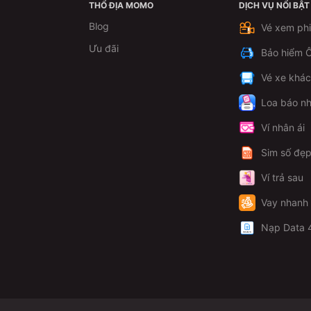
THỔ ĐỊA MOMO
DỊCH VỤ NỔI BẬT
Blog
Vé xem ph
Ưu đãi
Bảo hiểm Ô
Vé xe khá
Loa báo nh
Ví nhân ái
Sim số đẹ
Ví trả sau
Vay nhanh
Nạp Data 