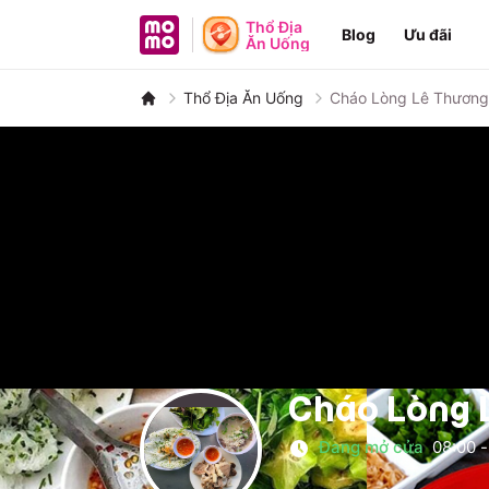
MoMo - Ứng dụng tài chính
Thổ Địa
Blog
Ưu đãi
Ăn Uống
Thổ Địa Ăn Uống
Cháo Lòng Lê Thương
Cháo Lòng 
Đang mở cửa
08:00
-