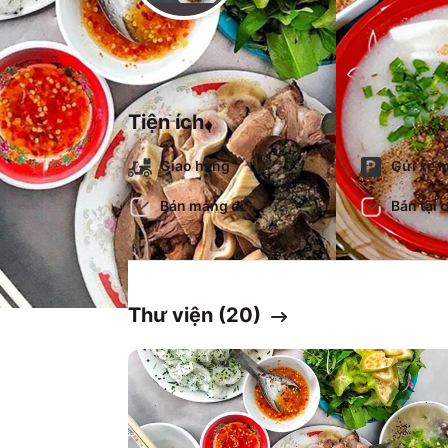
Tiện ích
Giao hàng
Gửi xe m
Bán mang đi
Bán tại 
Thư viện (
20
)