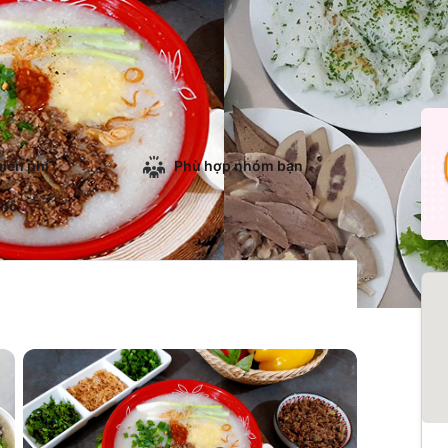
iễn phí
Phù hợp nhóm bạn
chỗ