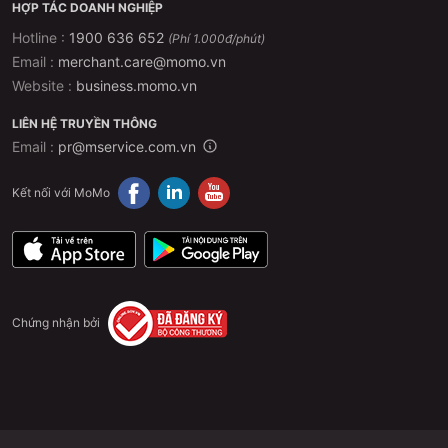
HỢP TÁC DOANH NGHIỆP
Hotline :
1900 636 652
(Phí 1.000đ/phút)
Email :
merchant.care@momo.vn
Website :
business.momo.vn
LIÊN HỆ TRUYỀN THÔNG
Email :
pr@mservice.com.vn
Kết nối với MoMo
Chứng nhận bởi