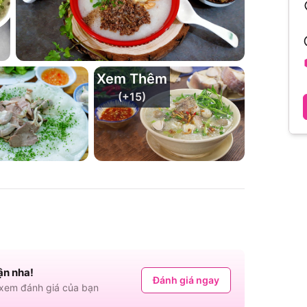
Xem Thêm
(+
15
)
ận nha!
Đánh giá ngay
em đánh giá của bạn