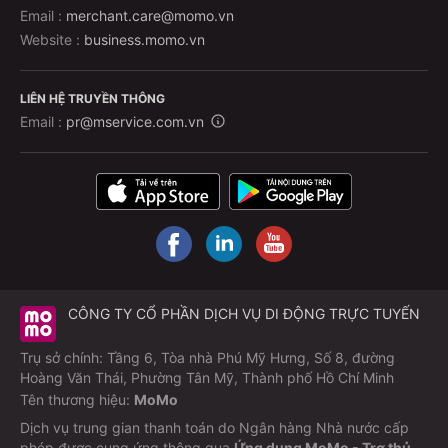
Email :
merchant.care@momo.vn
Website :
business.momo.vn
LIÊN HỆ TRUYỀN THÔNG
Email :
pr@mservice.com.vn
CÔNG TY CỔ PHẦN DỊCH VỤ DI ĐỘNG TRỰC TUYẾN
Trụ sở chính: Tầng 6, Tòa nhà Phú Mỹ Hưng, Số 8, đường
Hoàng Văn Thái, Phường Tân Mỹ, Thành phố Hồ Chí Minh
Tên thương hiệu:
MoMo
Dịch vụ trung gian thanh toán do Ngân hàng Nhà nước cấp
phép được cung ứng thông qua
Ứng dụng MoMo - Trợ thủ