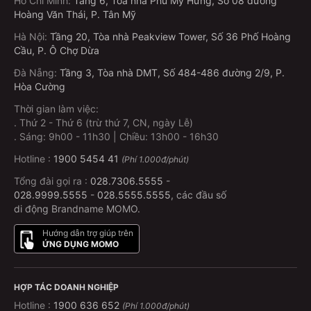
Hồ Chí Minh
:
Tầng 6, Tòa nhà Phú Mỹ Hưng, Số 08 đường
Hoàng Văn Thái, P. Tân Mỹ
Hà Nội
:
Tầng 20, Tòa nhà Peakview Tower, Số 36 Phố Hoàng
Cầu, P. Ô Chợ Dừa
Đà Nẵng
:
Tầng 3, Tòa nhà DMT, Số 484-486 đường 2/9, P.
Hòa Cường
Thời gian làm việc:
.
Thứ 2 - Thứ 6 (trừ thứ 7, CN, ngày Lễ)
.
Sáng: 9h00 - 11h30 | Chiều: 13h00 - 16h30
Hotline :
1900 5454 41
(Phí 1.000đ/phút)
Tổng đài gọi ra :
028.7306.5555
-
028.9999.5555
-
028.5555.5555
, các đầu số
di động Brandname MOMO.
Hướng dẫn trợ giúp trên
ỨNG DỤNG MOMO
HỢP TÁC DOANH NGHIỆP
Hotline :
1900 636 652
(Phí 1.000đ/phút)