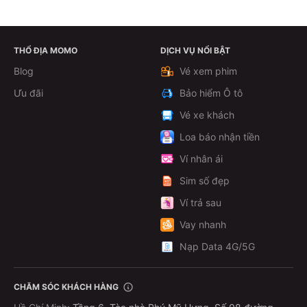
THỔ ĐỊA MOMO
DỊCH VỤ NỔI BẬT
Theo dõi
Blog
Vé xem phim
Ưu đãi
Bảo hiểm Ô tô
Vé xe khách
Loa báo nhận tiền
Ví nhân ái
Sim số đẹp
Ví trả sau
Vay nhanh
Nạp Data 4G/5G
CHĂM SÓC KHÁCH HÀNG