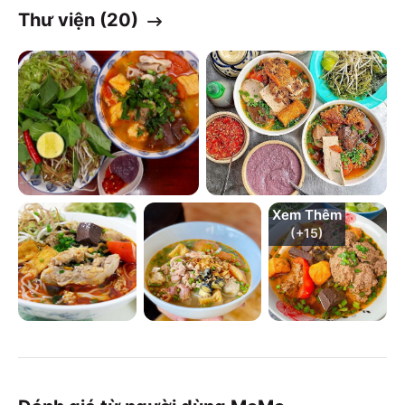
Thư viện (
20
)
Xem Thêm
(+
15
)