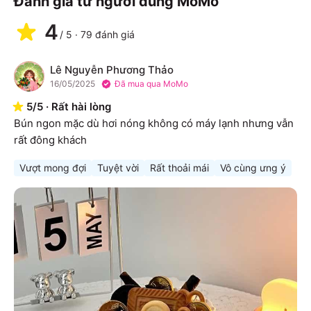
Đánh giá từ người dùng MoMo
4
/
5
·
79
đánh giá
Lê Nguyễn Phương Thảo
L
16/05/2025
Đã mua qua MoMo
5
/
5
·
Rất hài lòng
Bún ngon mặc dù hơi nóng không có máy lạnh nhưng vẫn 
rất đông khách
Vượt mong đợi
Tuyệt vời
Rất thoải mái
Vô cùng ưng ý