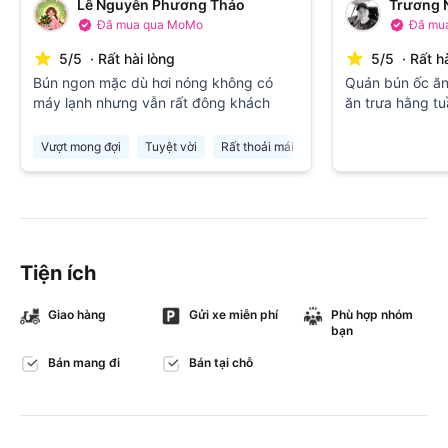
Lê Nguyễn Phương Thảo
Trương 
Đã mua qua MoMo
Đã mu
5
/
5
·
Rất hài lòng
5
/
5
·
Rất h
Bún ngon mặc dù hơi nóng không có
Quán bún ốc ăn
máy lạnh nhưng vẫn rất đông khách
ăn trưa hằng tu
tại trung tâm q
Vượt mong đợi
Tuyệt vời
Rất thoải mái
Vô cùng ưng ý
Tiện ích
Giao hàng
Gửi xe miễn phí
Phù hợp nhóm
bạn
Bán mang đi
Bán tại chỗ