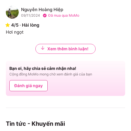
Nguyễn Hoàng Hiệp
N
09/11/2024
Đã mua qua MoMo
4
/
5
·
Hài lòng
Hơi ngọt
Xem thêm bình luận!
Bạn ơi, hãy chia sẻ cảm nhận nha!
Cộng đồng MoMo mong chờ xem đánh giá của bạn
Đánh giá ngay
Tin tức - Khuyến mãi