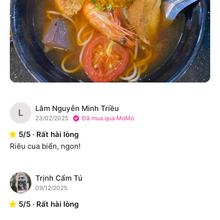
Lâm Nguyễn Minh Triều
L
23/02/2025
Đã mua qua MoMo
5
/
5
·
Rất hài lòng
Riêu cua biển, ngon!
Trịnh Cẩm Tú
T
09/12/2025
5
/
5
·
Rất hài lòng