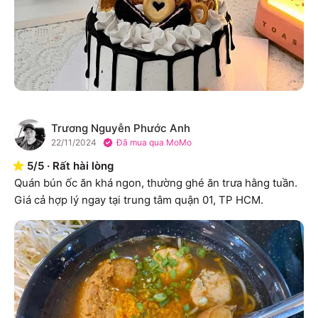
Trương Nguyễn Phước Anh
T
22/11/2024
Đã mua qua MoMo
5
/
5
·
Rất hài lòng
Quán bún ốc ăn khá ngon, thường ghé ăn trưa hằng tuần. 
Giá cả hợp lý ngay tại trung tâm quận 01, TP HCM.