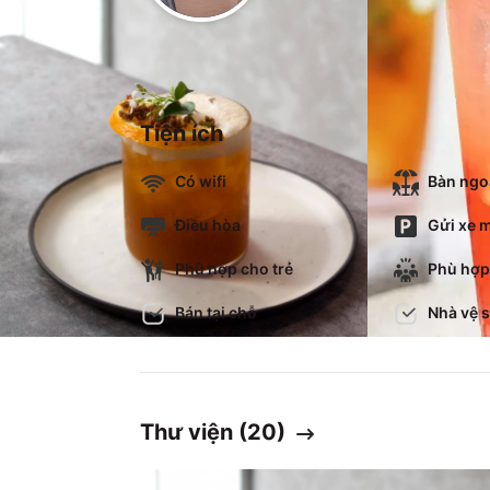
Tiện ích
Có wifi
Bàn ngoà
Điều hòa
Gửi xe m
Phù hợp cho trẻ
Phù hợp
Bán tại chỗ
Nhà vệ 
Thư viện (
20
)