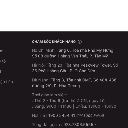
CHĂM SÓC KHÁCH HÀNG
Hồ Chí Minh
:
Tầng 6, Tòa nhà Phú Mỹ Hưng,
im
Số 08 đường Hoàng Văn Thái, P. Tân Mỹ
 tô
Hà Nội
:
Tầng 20, Tòa nhà Peakview Tower, Số
36 Phố Hoàng Cầu, P. Ô Chợ Dừa
ch
Đà Nẵng
:
Tầng 3, Tòa nhà DMT, Số 484-486
ận tiền
đường 2/9, P. Hòa Cường
Thời gian làm việc:
.
Thứ 2 - Thứ 6 (trừ thứ 7, CN, ngày Lễ)
p
.
Sáng: 9h00 - 11h30 | Chiều: 13h00 - 16h30
Hotline :
1900 5454 41
(Phí 1.000đ/phút)
Tổng đài gọi ra :
028.7306.5555
-