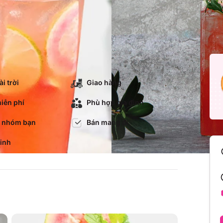
i trời
Giao hàng
iễn phí
Phù hợp gia đình
 nhóm bạn
Bán mang đi
sinh