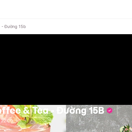
a - Đường 15b
ffee & Tea - Đường 15B
22:00