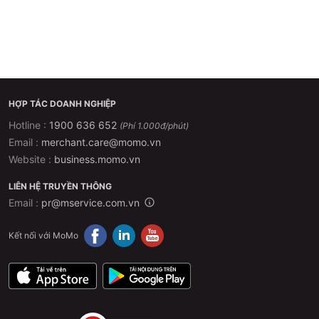
HỢP TÁC DOANH NGHIỆP
Hotline :
1900 636 652
(Phí 1.000đ/phút)
Email :
merchant.care@momo.vn
Website :
business.momo.vn
LIÊN HỆ TRUYỀN THÔNG
Email :
pr@mservice.com.vn
Kết nối với MoMo