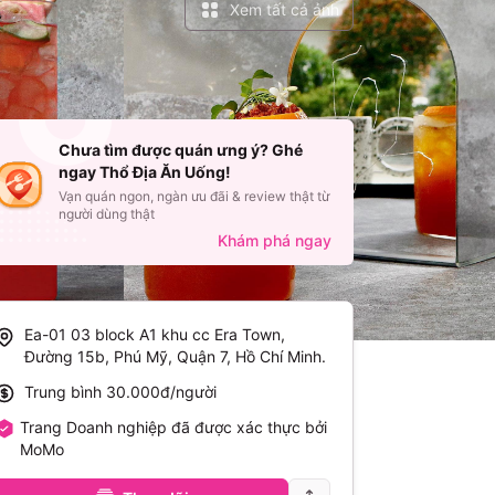
Xem tất cả ảnh
Chưa tìm được quán ưng ý? Ghé
ngay Thổ Địa Ăn Uống!
Vạn quán ngon, ngàn ưu đãi & review thật từ
người dùng thật
Khám phá ngay
Ea-01 03 block A1 khu cc Era Town,
Đường 15b, Phú Mỹ, Quận 7, Hồ Chí Minh
.
Trung bình
30.000đ/người
Trang Doanh nghiệp đã được xác thực bởi
MoMo