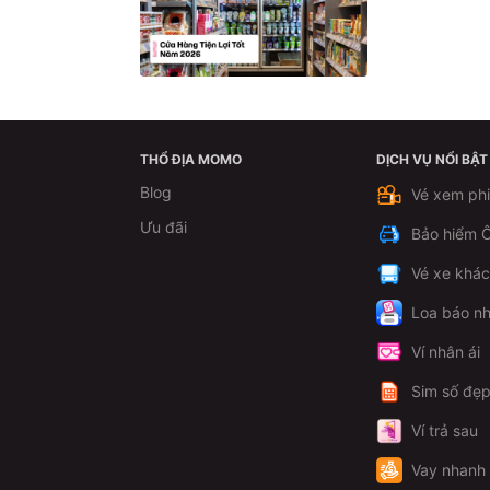
THỔ ĐỊA MOMO
DỊCH VỤ NỔI BẬT
Blog
Vé xem ph
Ưu đãi
Bảo hiểm Ô
Vé xe khá
Loa báo nh
Ví nhân ái
Sim số đẹ
Ví trả sau
Vay nhanh