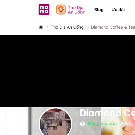
MoMo - Ứng dụng tài chính
Thổ Địa
Blog
Ưu đãi
Ăn Uống
Thổ Địa Ăn Uống
Diamond Coffee & Te
Diamond Co
Đang mở cửa
08:00
-