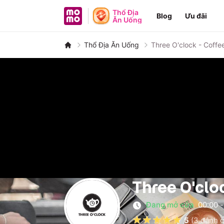
MoMo - Ứng dụng tài chính
Thổ Địa
Blog
Ưu đãi
Ăn Uống
Thổ Địa Ăn Uống
Three O'clock - Coffe
Three O'clo
Đang mở cửa
00:00
-
5
(
3
đánh g