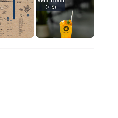
Xem Thêm
(+
15
)