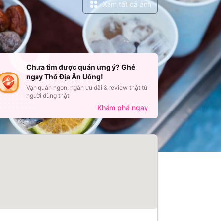
Xem tất cả ảnh
Chưa tìm được quán ưng ý? Ghé
ngay Thổ Địa Ăn Uống!
Vạn quán ngon, ngàn ưu đãi & review thật từ
huận
người dùng thật
Khám phá ngay
lòng