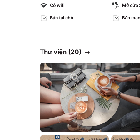
Có wifi
Mở cửa 
Bán tại chỗ
Bán man
Thư viện (
20
)