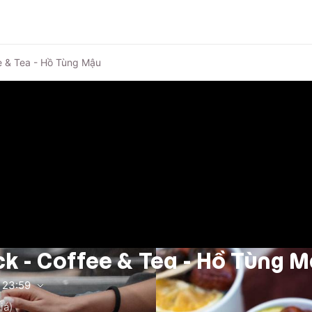
e & Tea - Hồ Tùng Mậu
ck - Coffee & Tea - Hồ Tùng 
23:59
iá)