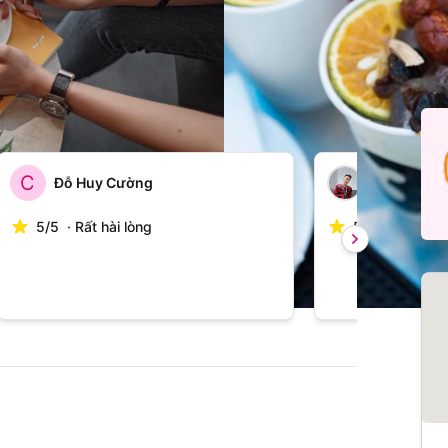
Xem tất cả
C
Đỗ Huy Cường
Cao Văn T
5
/
5
·
Rất hài lòng
5
/
5
·
Rất hài 