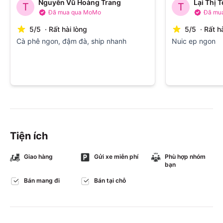
Nguyễn Vũ Hoàng Trang
Lại Thị T
T
T
Đã mua qua MoMo
Đã mu
5
/
5
·
Rất hài lòng
5
/
5
·
Rất h
Cà phê ngon, đậm đà, ship nhanh
Nuic ep ngon
Tiện ích
Giao hàng
Gửi xe miễn phí
Phù hợp nhóm
bạn
Bán mang đi
Bán tại chỗ