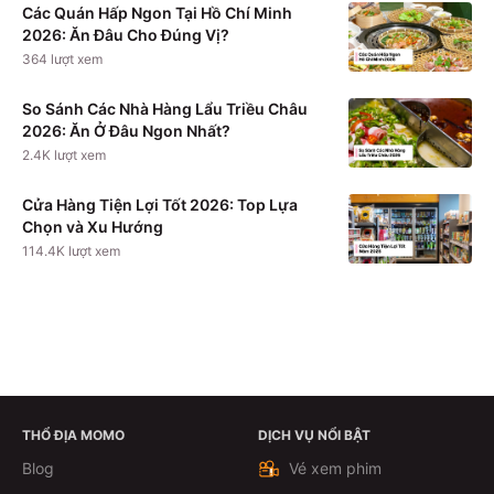
Các Quán Hấp Ngon Tại Hồ Chí Minh
2026: Ăn Đâu Cho Đúng Vị?
364
lượt xem
So Sánh Các Nhà Hàng Lẩu Triều Châu
2026: Ăn Ở Đâu Ngon Nhất?
2.4K
lượt xem
Cửa Hàng Tiện Lợi Tốt 2026: Top Lựa
Chọn và Xu Hướng
114.4K
lượt xem
THỔ ĐỊA MOMO
DỊCH VỤ NỔI BẬT
Theo dõi
Blog
Vé xem phim