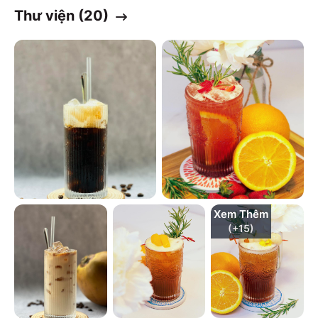
Thư viện (
20
)
Xem Thêm
(+
15
)