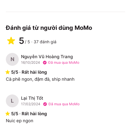
Đánh giá từ người dùng MoMo
5
/
5
·
37
đánh giá
Nguyễn Vũ Hoàng Trang
N
16/10/2024
Đã mua qua MoMo
5
/
5
·
Rất hài lòng
Cà phê ngon, đậm đà, ship nhanh
Lại Thị Tốt
L
17/02/2024
Đã mua qua MoMo
5
/
5
·
Rất hài lòng
Nuic ep ngon