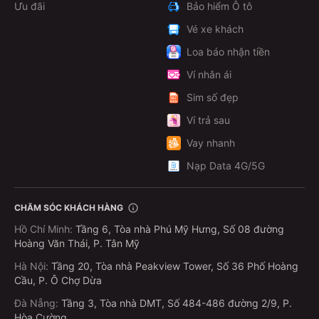
Ưu đãi
Bảo hiểm Ô tô
Vé xe khách
Loa báo nhận tiền
Ví nhân ái
Sim số đẹp
Ví trả sau
Vay nhanh
Nạp Data 4G/5G
CHĂM SÓC KHÁCH HÀNG
Hồ Chí Minh
:
Tầng 6, Tòa nhà Phú Mỹ Hưng, Số 08 đường
Hoàng Văn Thái, P. Tân Mỹ
Hà Nội
:
Tầng 20, Tòa nhà Peakview Tower, Số 36 Phố Hoàng
Cầu, P. Ô Chợ Dừa
Đà Nẵng
:
Tầng 3, Tòa nhà DMT, Số 484-486 đường 2/9, P.
Hòa Cường