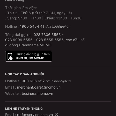
Thời gian làm việc:
.
Thứ 2 - Thứ 6 (trừ thứ 7, CN, ngày Lễ)
.
Sáng: 9h00 - 11h30 | Chiều: 13h00 - 16h30
Hotline :
1900 5454 41
(Phí 1.000đ/phút)
Tổng đài gọi ra :
028.7306.5555
-
028.9999.5555
-
028.5555.5555
, các đầu số
di động Brandname MOMO.
Hướng dẫn trợ giúp trên
ỨNG DỤNG MOMO
HỢP TÁC DOANH NGHIỆP
Hotline :
1900 636 652
(Phí 1.000đ/phút)
Email :
merchant.care@momo.vn
Website :
business.momo.vn
LIÊN HỆ TRUYỀN THÔNG
Email :
pr@mservice.com.vn