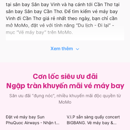
tại sân bay Sân bay Vinh và hạ cánh tới Cần Thơ tại
sân bay Sân bay Cần Thơ. Để tìm kiếm vé máy bay
Vinh đi Cần Thơ giá rẻ nhất theo ngày, bạn chỉ cần
mở MoMo, đặt vé với tính năng “Du lịch - Đi lại” -
mục “Vé máy bay” trên MoMo.
Ứng dụng MoMo liên tục cập nhật thông tin hành
Xem thêm
trình bay, giá tốt và ưu đãi với các hãng hàng không
uy tín như Vietnam Airlines, Vietjet Air, Bamboo
Airways, Pacific Airlines… Vì vậy, khi đặt vé máy bay
đi Vinh trên MoMo, bạn còn có cơ hội nhận thêm các
Cơn lốc siêu ưu đãi
ưu đãi độc quyền đầy bất ngờ. Việc quản lý hành
Ngập tràn khuyến mãi vé máy bay
trình bay của bạn cũng đơn giản hơn khi thông tin vé
máy bay Vinh đi Cần Thơ được lưu ngay trong ứng
Săn ưu đãi “đụng nóc", nhiều khuyến mãi độc quyền từ
dụng.
MoMo
Không chỉ có vé đi Cần Thơ, MoMo còn có vô vàn lựa
Đặt vé máy bay Sun
V.I.P sẵn sàng quẩy concert
chọn chuyến bay từ Vinh, cất cánh khám phá nhiều
PhuQuoc Airways - Nhận thẻ
BIGBANG. Vé máy bay &
vùng đất khác.
quà Grab & Khách sạn giảm
khách sạn giảm mạnh