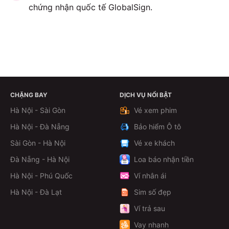
chứng nhận quốc tế GlobalSign.
CHẶNG BAY
DỊCH VỤ NỔI BẬT
ĐẶT VÉ NGAY
Hà Nội - Sài Gòn
Vé xem phim
Hà Nội - Đà Nẵng
Bảo hiểm Ô tô
Sài Gòn - Hà Nội
Vé xe khách
Đà Nẵng - Hà Nội
Loa báo nhận tiền
Hà Nội - Phú Quốc
Ví nhân ái
Hà Nội - Đà Lạt
Sim số đẹp
Ví trả sau
Vay nhanh