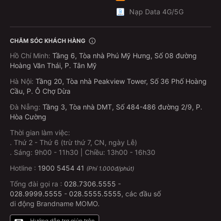
Nạp Data 4G/5G
CHĂM SÓC KHÁCH HÀNG
Hồ Chí Minh
:
Tầng 6, Tòa nhà Phú Mỹ Hưng, Số 08 đường
Hoàng Văn Thái, P. Tân Mỹ
Hà Nội
:
Tầng 20, Tòa nhà Peakview Tower, Số 36 Phố Hoàng
Cầu, P. Ô Chợ Dừa
Đà Nẵng
:
Tầng 3, Tòa nhà DMT, Số 484-486 đường 2/9, P.
Hòa Cường
Thời gian làm việc:
.
Thứ 2 - Thứ 6 (trừ thứ 7, CN, ngày Lễ)
.
Sáng: 9h00 - 11h30 | Chiều: 13h00 - 16h30
Hotline :
1900 5454 41
(Phí 1.000đ/phút)
Tổng đài gọi ra :
028.7306.5555
-
028.9999.5555
-
028.5555.5555
, các đầu số
di động Brandname MOMO.
Hướng dẫn trợ giúp trên