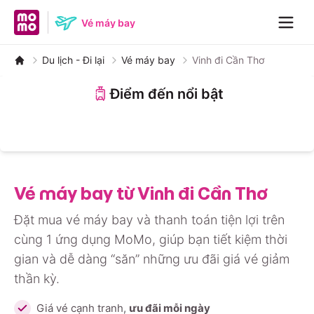
MoMo home page
Vé máy bay
Navig
Du lịch - Đi lại
Vé máy bay
Vinh đi Cần Thơ
Điểm đến nổi bật
Nha Trang
Đà Nẵng
Đà Lạt
Hà Nội
Huế
Phú Quốc
Hồ Chí Minh
Quảng Bình
Vé máy bay từ Vinh đi Cần Thơ
Đặt mua vé máy bay và thanh toán tiện lợi trên
cùng 1 ứng dụng MoMo, giúp bạn tiết kiệm thời
gian và dễ dàng “săn” những ưu đãi giá vé giảm
thần kỳ.
Giá vé cạnh tranh,
ưu đãi mỗi ngày