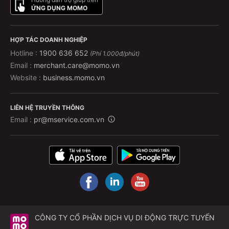
ỨNG DỤNG MOMO
HỢP TÁC DOANH NGHIỆP
Hotline :
1900 636 652
(Phí 1.000đ/phút)
Email :
merchant.care@momo.vn
Website :
business.momo.vn
LIÊN HỆ TRUYỀN THÔNG
Email :
pr@mservice.com.vn
CÔNG TY CỔ PHẦN DỊCH VỤ DI ĐỘNG TRỰC TUYẾN