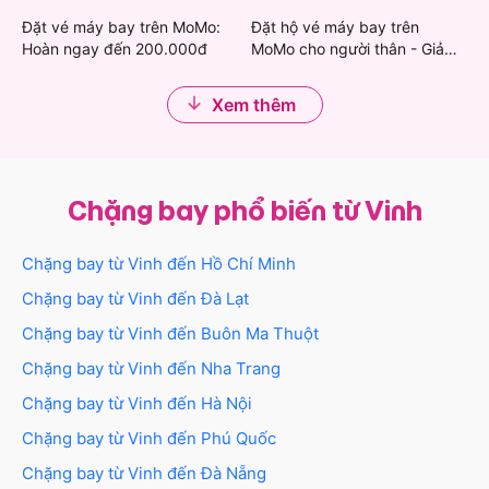
đến 450.000đ
Cùng MoMo tận hưởng chuyến bay Vinh - Cần Thơ
Đặt vé máy bay trên MoMo:
Đặt hộ vé máy bay trên
Hoàn ngay đến 200.000đ
MoMo cho người thân - Giảm
giá tốt nhất nhé!
đến 200.000đ
Xem thêm
Chặng bay phổ biến từ Vinh
Chặng bay từ
Vinh
đến
Hồ Chí Minh
Chặng bay từ
Vinh
đến
Đà Lạt
Chặng bay từ
Vinh
đến
Buôn Ma Thuột
Chặng bay từ
Vinh
đến
Nha Trang
Chặng bay từ
Vinh
đến
Hà Nội
Chặng bay từ
Vinh
đến
Phú Quốc
Chặng bay từ
Vinh
đến
Đà Nẵng