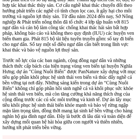
hợp tác khai thác thủy sản. Cơ cấu nghề khai thác chuyển đổi theo
hướng phát triển các nghề có tính chọn lọc cao, ít gây hại cho môi
trường và nguồn lợi thủy sản. Từ đầu năm 2024 đến nay, Sở Nông
nghiệp & Phát triển nông thôn đã tổ chức 4 lớp tập huấn với 815
ngư dân và cán bộ làm công tác chống khai thác hải sản bất hợp
pháp, không báo cáo và không theo quy định (IUU) các huyện ven
biển tham gia. Phát 815 bộ tài liệu tuyên truyền gồm: sổ tay đi biển
cho ngư dân. Sổ tay một số điều ngư dân cần biết trong lĩnh vực
khai thác và bảo vệ nguồn lợi thuỷ sản.
Trước nỗ lực của các ban ngành, cộng đồng ngư dân và những
thách thức cấp bách của hiện trạng vùng ven biển tại huyện Nghĩa
Hưng; dự án "Cùng Nuôi Biển" được PanNature xây dựng với mục
tiêu góp phần khôi phục hệ sinh thái ven biển và thúc đẩy nghề cá
bền vững tại nơi đây. Những sáng kiến trong dự án “Cùng Nuôi
Biển” không chỉ góp phần hồi sinh nghề cá và khôi phục sức khỏe
hệ sinh thái ven biển, mà còn tăng cường khả năng thích ứng của
cộng đồng trước các cú sốc môi trường và kinh tế. Dự án lấy mục
tiêu khôi phục hệ sinh thái biển khỏe mạnh và bảo vệ rừng ngập
mặn làm trọng tâm, đồng thời mang lại sinh kế bền vững cho hàng
nghìn hộ gia đình ngư dân. Đây là bước đi lâu dài và toàn diện để
xây dựng mối quan hệ hài hòa giữa con người và thiên nhiên,
hướng tới phát triển bền vững.