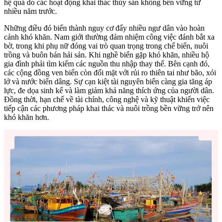
hệ quả do các hoạt động khai thác thủy sản không bền vững từ
nhiều năm trước.
Những điều đó biến thành nguy cơ đẩy nhiều ngư dân vào hoàn
cảnh khó khăn. Nam giới thường đảm nhiệm công việc đánh bắt xa
bờ, trong khi phụ nữ đóng vai trò quan trọng trong chế biến, nuôi
trồng và buôn bán hải sản. Khi nghề biển gặp khó khăn, nhiều hộ
gia đình phải tìm kiếm các nguồn thu nhập thay thế. Bên cạnh đó,
các cộng đồng ven biển còn đối mặt với rủi ro thiên tai như bão, xói
lở và nước biển dâng. Sự cạn kiệt tài nguyên biển càng gia tăng áp
lực, đe dọa sinh kế và làm giảm khả năng thích ứng của người dân.
Đồng thời, hạn chế về tài chính, công nghệ và kỹ thuật khiến việc
tiếp cận các phương pháp khai thác và nuôi trồng bền vững trở nên
khó khăn hơn.