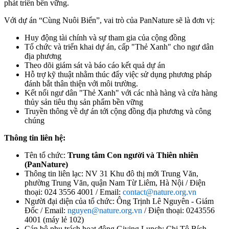
phát triển bền vững.
Với dự án “Cùng Nuôi Biển”, vai trò của PanNature sẽ là đơn vị:
Huy động tài chính và sự tham gia của cộng đồng
Tổ chức và triển khai dự án, cấp "Thẻ Xanh" cho ngư dân
địa phương
Theo dõi giám sát và báo cáo kết quả dự án
Hỗ trợ kỹ thuật nhằm thúc đẩy việc sử dụng phương pháp
đánh bắt thân thiện với môi trường.
Kết nối ngư dân "Thẻ Xanh" với các nhà hàng và cửa hàng
thủy sản tiêu thụ sản phẩm bền vững
Truyền thông về dự án tới cộng đồng địa phương và công
chúng
Thông tin liên hệ:
Tên tổ chức:
Trung tâm Con người và Thiên nhiên
(PanNature)
Thông tin liên lạc: NV 31 Khu đô thị mới Trung Văn,
phường Trung Văn, quận Nam Từ Liêm, Hà Nội / Điện
thoại: 024 3556 4001 / Email:
contact@nature.org.vn
Người đại diện của tổ chức: Ông Trịnh Lê Nguyên - Giám
Đốc / Email:
nguyen@nature.org.vn
/ Điện thoại: 0243556
4001 (máy lẻ 102)
Cán bộ phụ trách hoạt động Giving Lunch: Chị Tô Bích