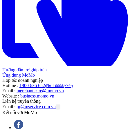
Hướng dẫn trợ giúp trên
Ứng dụng MoMo
Hợp tác doanh nghiệp
Hotline :
1900 636 652
(Phí 1.000đ/phút)
Email :
merchant.care@momo.vn
Website :
business.momo.vn
Liên hệ truyền thông
Email :
pr@mservice.com.vn
Kết nối với MoMo