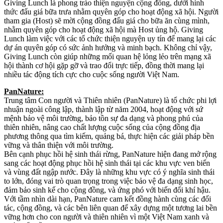
Giving Lunch là phong trào thiện nguyện cộng đồng, dưới hình
thức đấu giá bữa trưa nhằm quyên góp cho hoạt động xã hội. Người
tham gia (Host) sẽ mời cộng đồng đấu giá cho bữa ăn cùng mình,
nhằm quyên góp cho hoạt động xã hội mà Host ủng hộ. Giving
Lunch làm việc với các tổ chức thiện nguyện uy tín để mang lại các
dự án quyên góp có sức ảnh hưởng và minh bạch. Không chỉ vậy,
Giving Lunch còn giúp những mối quan hệ lỏng lẻo trên mạng xã
hội thành cơ hội gặp gỡ và trao đổi trực tiếp, đồng thời mang lại
nhiều tác động tích cực cho cuộc sống người Việt Nam.
PanNature:
Trung tâm Con người và Thiên nhiên (PanNature) là tổ chức phi lợi
nhuận ngoài công lập, thành lập từ năm 2004, hoạt động với sứ
mệnh bảo vệ môi trường, bảo tồn sự đa dạng và phong phú của
thiên nhiên, nâng cao chất lượng cuộc sống của cộng đồng địa
phương thông qua tìm kiếm, quảng bá, thực hiện các giải pháp bền
vững và thân thiện với môi trường.
Bên cạnh phục hồi hệ sinh thái rừng, PanNature hiện đang mở rộng
sang các hoạt động phục hồi hệ sinh thái tại các khu vực ven biển
và vùng đất ngập nước. Đây là những khu vực có ý nghĩa sinh thái
to lớn, đóng vai trò quan trọng trong việc bảo vệ đa dạng sinh học,
đảm bảo sinh kế cho cộng đồng, và ứng phó với biến đổi khí hậu.
Với tầm nhìn dài hạn, PanNature cam kết đồng hành cùng các đối
tác, cộng đồng, và các bên liên quan để xây dựng một tương lai bền
vững hơn cho con người và thiên nhiên vì một Việt Nam xanh và