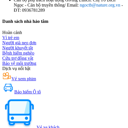
Ngọc - Cán bộ truyền thông/ Email:
ngoctb@nature.org.vn
-
ĐT: 0936781289
Danh sách nhà hảo tâm
Hoàn cảnh
Vì trẻ em
Người già neo đơn
Người khuyết tật
Bệnh hiểm nghèo
Cứu trợ động vật
Bảo vệ môi trường
Dịch vụ nổi bật
Vé xem phim
Bảo hiểm Ô tô
Vé xe khách