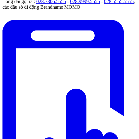
Tổng đài gọi ra :
028.7306.5555
-
028.9999.5555
-
028.5555.5555
,
các đầu số di động Brandname MOMO.