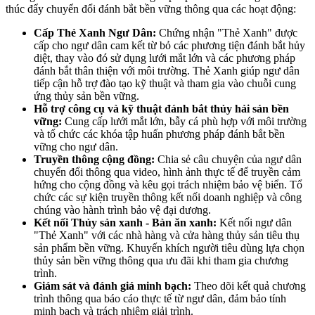
thúc đẩy chuyển đổi đánh bắt bền vững thông qua các hoạt động:
Cấp Thẻ Xanh Ngư Dân:
Chứng nhận "Thẻ Xanh" được
cấp cho ngư dân cam kết từ bỏ các phương tiện đánh bắt hủy
diệt, thay vào đó sử dụng lưới mắt lớn và các phương pháp
đánh bắt thân thiện với môi trường. Thẻ Xanh giúp ngư dân
tiếp cận hỗ trợ đào tạo kỹ thuật và tham gia vào chuỗi cung
ứng thủy sản bền vững.
Hỗ trợ công cụ và kỹ thuật đánh bắt thủy hải sản bền
vững:
Cung cấp lưới mắt lớn, bẫy cá phù hợp với môi trường
và tổ chức các khóa tập huấn phương pháp đánh bắt bền
vững cho ngư dân.
Truyền thông cộng đồng:
Chia sẻ câu chuyện của ngư dân
chuyển đổi thông qua video, hình ảnh thực tế để truyền cảm
hứng cho cộng đồng và kêu gọi trách nhiệm bảo vệ biển. Tổ
chức các sự kiện truyền thông kết nối doanh nghiệp và công
chúng vào hành trình bảo vệ đại dương.
Kết nối Thủy sản xanh - Bàn ăn xanh:
Kết nối ngư dân
"Thẻ Xanh" với các nhà hàng và cửa hàng thủy sản tiêu thụ
sản phẩm bền vững. Khuyến khích người tiêu dùng lựa chọn
thủy sản bền vững thông qua ưu đãi khi tham gia chương
trình.
Giám sát và đánh giá minh bạch:
Theo dõi kết quả chương
trình thông qua báo cáo thực tế từ ngư dân, đảm bảo tính
minh bạch và trách nhiệm giải trình.