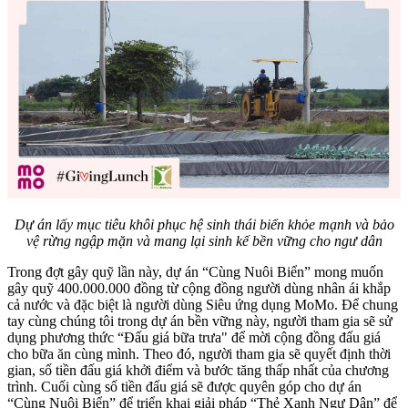
Dự án lấy mục tiêu khôi phục hệ sinh thái biển khỏe mạnh và bảo
vệ rừng ngập mặn và mang lại sinh kế bền vững cho ngư dân
Trong đợt gây quỹ lần này, dự án “Cùng Nuôi Biển” mong muốn
gây quỹ 400.000.000 đồng từ cộng đồng người dùng nhân ái khắp
cả nước và đặc biệt là người dùng Siêu ứng dụng MoMo. Để chung
tay cùng chúng tôi trong dự án bền vững này, người tham gia sẽ sử
dụng phương thức “Đấu giá bữa trưa" để mời cộng đồng đấu giá
cho bữa ăn cùng mình. Theo đó, người tham gia sẽ quyết định thời
gian, số tiền đấu giá khởi điểm và bước tăng thấp nhất của chương
trình. Cuối cùng số tiền đấu giá sẽ được quyên góp cho dự án
“Cùng Nuôi Biển” để triển khai giải pháp “Thẻ Xanh Ngư Dân” để