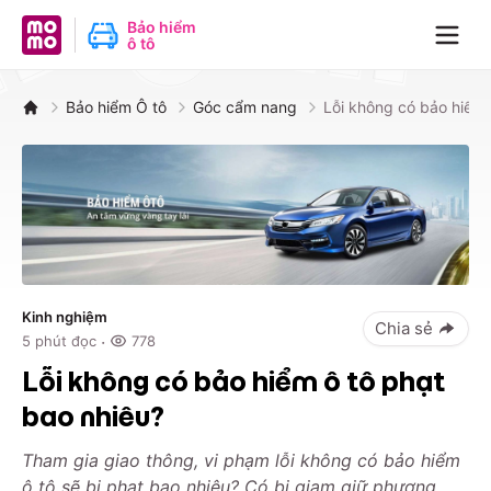
MoMo - Ứng dụng tài chính
Bảo hiểm
ô tô
Navig
Bảo hiểm Ô tô
Góc cẩm nang
Lỗi không có bảo hiểm 
Kinh nghiệm
Chia sẻ
·
5
phút đọc
778
Lỗi không có bảo hiểm ô tô phạt
bao nhiêu?
Tham gia giao thông, vi phạm lỗi không có bảo hiểm
ô tô sẽ bị phạt bao nhiêu? Có bị giam giữ phương