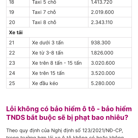
18
Taxi 5 chỗ
1.413.720
19
Taxi 7 chỗ
2.019.600
20
Taxi 8 chỗ
2.343.110
Xe tải
21
Xe dưới 3 tấn
938.300
22
Xe từ 3-8 tấn
1.826.000
23
Xe trên 8 tấn - 15 tấn
3.020.600
24
Xe trên 15 tấn
3.520.000
25
Xe đầu kéo
5.280.000
Lỗi không có bảo hiểm ô tô - bảo hiểm
TNDS bắt buộc sẽ bị phạt bao nhiêu?
Theo quy định của Nghị định số 123/2021/NĐ-CP,
trong trường hợp lái xe ô tô không có hoặc không