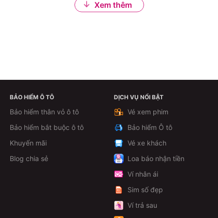
Xem thêm
BẢO HIỂM Ô TÔ
DỊCH VỤ NỔI BẬT
Bảo hiểm thân vỏ ô tô
Vé xem phim
Bảo hiểm bắt buộc ô tô
Bảo hiểm Ô tô
Khuyến mãi
Vé xe khách
Blog chia sẻ
Loa báo nhận tiền
Ví nhân ái
Sim số đẹp
Ví trả sau