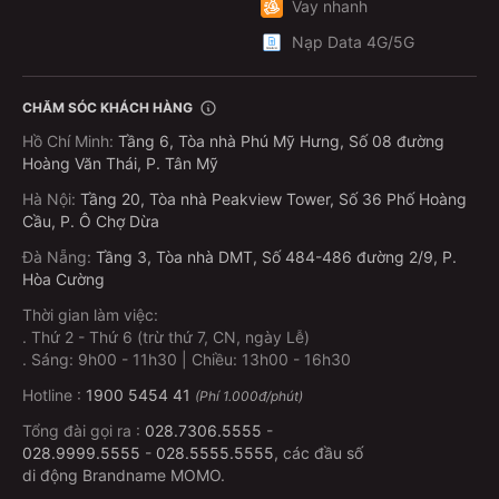
Vay nhanh
Nạp Data 4G/5G
CHĂM SÓC KHÁCH HÀNG
Hồ Chí Minh
:
Tầng 6, Tòa nhà Phú Mỹ Hưng, Số 08 đường
Hoàng Văn Thái, P. Tân Mỹ
Hà Nội
:
Tầng 20, Tòa nhà Peakview Tower, Số 36 Phố Hoàng
Cầu, P. Ô Chợ Dừa
Đà Nẵng
:
Tầng 3, Tòa nhà DMT, Số 484-486 đường 2/9, P.
Hòa Cường
Thời gian làm việc:
.
Thứ 2 - Thứ 6 (trừ thứ 7, CN, ngày Lễ)
.
Sáng: 9h00 - 11h30 | Chiều: 13h00 - 16h30
Hotline :
1900 5454 41
(Phí 1.000đ/phút)
Tổng đài gọi ra :
028.7306.5555
-
028.9999.5555
-
028.5555.5555
, các đầu số
di động Brandname MOMO.