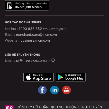
Hướng dẫn trợ giúp trên
ỨNG DỤNG MOMO
HỢP TÁC DOANH NGHIỆP
Hotline :
1900 636 652
(Phí 1.000đ/phút)
Email :
merchant.care@momo.vn
Website :
business.momo.vn
LIÊN HỆ TRUYỀN THÔNG
Email :
pr@mservice.com.vn
CÔNG TY CỔ PHẦN DỊCH VỤ DI ĐỘNG TRỰC TUYẾN