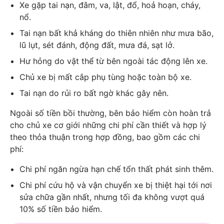
Xe gặp tai nạn, đâm, va, lật, đổ, hoả hoạn, cháy,
nổ.
Tai nạn bất khả kháng do thiên nhiên như mưa bão,
lũ lụt, sét đánh, động đất, mưa đá, sạt lở.
Hư hỏng do vật thể từ bên ngoài tác động lên xe.
Chủ xe bị mất cắp phụ tùng hoặc toàn bộ xe.
Tai nạn do rủi ro bất ngờ khác gây nên.
Ngoài số tiền bồi thường, bên bảo hiểm còn hoàn trả
cho chủ xe cơ giới những chi phí cần thiết và hợp lý
theo thỏa thuận trong hợp đồng, bao gồm các chi
phí:
Chi phí ngăn ngừa hạn chế tổn thất phát sinh thêm.
Chi phí cứu hộ và vận chuyển xe bị thiệt hại tới nơi
sửa chữa gần nhất, nhưng tối đa không vượt quá
10% số tiền bảo hiểm.