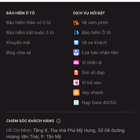
BẢO HIỂM Ô TÔ
DỊCH VỤ NỔI BẬT
Bảo hiểm thân vỏ ô tô
Vé xem phim
Bảo hiểm bắt buộc ô tô
Bảo hiểm Ô tô
Khuyến mãi
Vé xe khách
Blog chia sẻ
Loa báo nhận tiền
Ví nhân ái
Sim số đẹp
Ví trả sau
Vay nhanh
Nạp Data 4G/5G
CHĂM SÓC KHÁCH HÀNG
Hồ Chí Minh
:
Tầng 6, Tòa nhà Phú Mỹ Hưng, Số 08 đường
Hoàng Văn Thái, P. Tân Mỹ