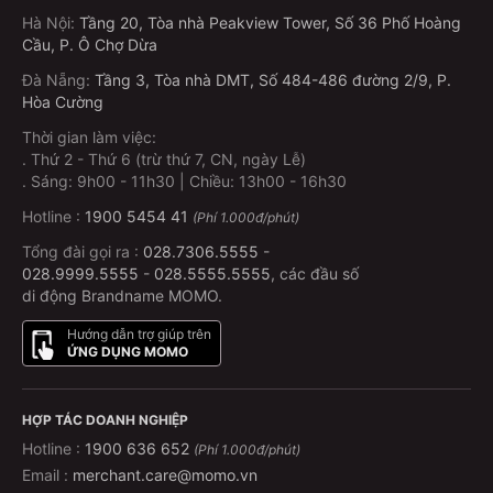
Hà Nội
:
Tầng 20, Tòa nhà Peakview Tower, Số 36 Phố Hoàng
Cầu, P. Ô Chợ Dừa
Đà Nẵng
:
Tầng 3, Tòa nhà DMT, Số 484-486 đường 2/9, P.
Hòa Cường
Thời gian làm việc:
.
Thứ 2 - Thứ 6 (trừ thứ 7, CN, ngày Lễ)
.
Sáng: 9h00 - 11h30 | Chiều: 13h00 - 16h30
Hotline :
1900 5454 41
(Phí 1.000đ/phút)
Tổng đài gọi ra :
028.7306.5555
-
028.9999.5555
-
028.5555.5555
, các đầu số
di động Brandname MOMO.
Hướng dẫn trợ giúp trên
ỨNG DỤNG MOMO
HỢP TÁC DOANH NGHIỆP
Hotline :
1900 636 652
(Phí 1.000đ/phút)
Email :
merchant.care@momo.vn