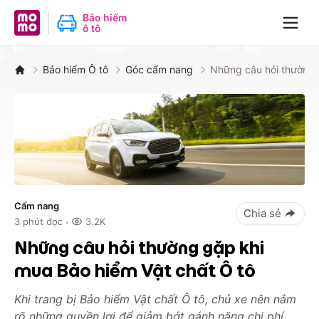
MoMo - Ứng dụng tài chính
Bảo hiểm
ô tô
Navig
Bảo hiểm Ô tô
Góc cẩm nang
Những câu hỏi thường 
Cẩm nang
Chia sẻ
·
3
phút đọc
3.2K
Những câu hỏi thường gặp khi
mua Bảo hiểm Vật chất Ô tô
Khi trang bị Bảo hiểm Vật chất Ô tô, chủ xe nên nắm
rõ những quyền lợi để giảm bớt gánh nặng chi phí,