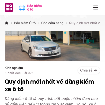
MoMo - Ứng dụng tài chính
Bảo hiểm
ô tô
Navig
Bảo hiểm Ô tô
Góc cẩm nang
Quy định mới nhất về đ
Kinh nghiệm
Chia sẻ
·
5
phút đọc
37K
Quy định mới nhất về đăng kiểm
xe ô tô
Đăng kiểm ô tô là quy trình bắt buộc nhằm đảm bảo
đủ điều kiện để lưu thông tại Việt Nam. Do đó, xe ô