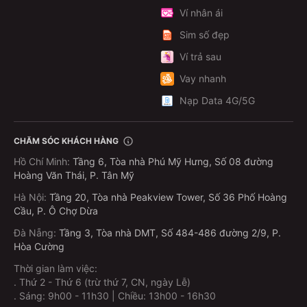
Ví nhân ái
Sim số đẹp
Ví trả sau
Vay nhanh
Nạp Data 4G/5G
CHĂM SÓC KHÁCH HÀNG
Hồ Chí Minh
:
Tầng 6, Tòa nhà Phú Mỹ Hưng, Số 08 đường
Hoàng Văn Thái, P. Tân Mỹ
Hà Nội
:
Tầng 20, Tòa nhà Peakview Tower, Số 36 Phố Hoàng
Cầu, P. Ô Chợ Dừa
Đà Nẵng
:
Tầng 3, Tòa nhà DMT, Số 484-486 đường 2/9, P.
Hòa Cường
Thời gian làm việc:
.
Thứ 2 - Thứ 6 (trừ thứ 7, CN, ngày Lễ)
.
Sáng: 9h00 - 11h30 | Chiều: 13h00 - 16h30