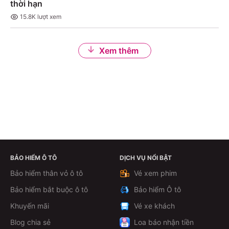
thời hạn
15.8K
lượt xem
Xem thêm
BẢO HIỂM Ô TÔ
DỊCH VỤ NỔI BẬT
Bảo hiểm thân vỏ ô tô
Vé xem phim
Bảo hiểm bắt buộc ô tô
Bảo hiểm Ô tô
Khuyến mãi
Vé xe khách
Blog chia sẻ
Loa báo nhận tiền