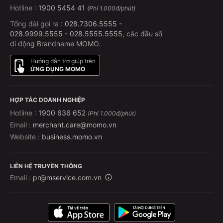
Hotline :
1900 5454 41
(Phí 1.000đ/phút)
Tổng đài gọi ra :
028.7306.5555
-
028.9999.5555
-
028.5555.5555
, các đầu số
di động Brandname MOMO.
Hướng dẫn trợ giúp trên
ỨNG DỤNG MOMO
HỢP TÁC DOANH NGHIỆP
Hotline :
1900 636 652
(Phí 1.000đ/phút)
Email :
merchant.care@momo.vn
Website :
business.momo.vn
LIÊN HỆ TRUYỀN THÔNG
Email :
pr@mservice.com.vn