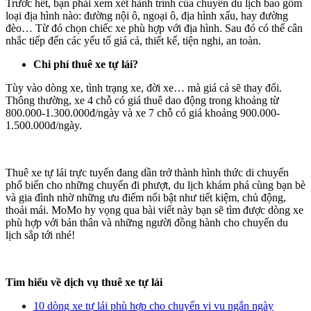
Trước hết, bạn phải xem xét hành trình của chuyến du lịch bao gồm
loại địa hình nào: đường nội ô, ngoại ô, địa hình xấu, hay đường
đèo… Từ đó chọn chiếc xe phù hợp với địa hình. Sau đó có thể cân
nhắc tiếp đến các yếu tố giá cả, thiết kế, tiện nghi, an toàn.
Chi phí thuê xe tự lái?
Tùy vào dòng xe, tình trạng xe, đời xe… mà giá cả sẽ thay đổi.
Thông thường, xe 4 chỗ có giá thuê dao động trong khoảng từ
800.000-1.300.000đ/ngày và xe 7 chỗ có giá khoảng 900.000-
1.500.000đ/ngày.
Thuê xe tự lái trực tuyến đang dần trở thành hình thức di chuyển
phổ biến cho những chuyến đi phượt, du lịch khám phá cùng bạn bè
và gia đình nhờ những ưu điểm nổi bật như tiết kiệm, chủ động,
thoải mái. MoMo hy vọng qua bài viết này bạn sẽ tìm được dòng xe
phù hợp với bản thân và những người đồng hành cho chuyến du
lịch sắp tới nhé!
Tìm hiểu về dịch vụ thuê xe tự lái
10 dòng xe tự lái phù hợp cho chuyến vi vu ngắn ngày