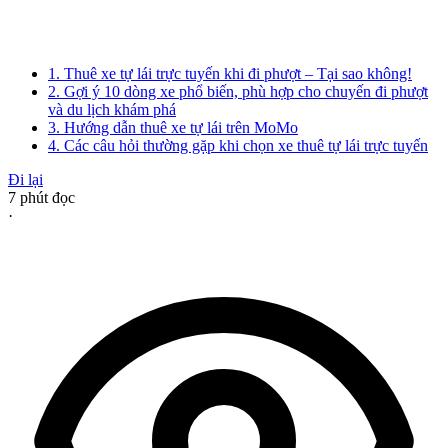
1. Thuê xe tự lái trực tuyến khi đi phượt – Tại sao không!
2. Gợi ý 10 dòng xe phổ biến, phù hợp cho chuyến đi phượt
và du lịch khám phá
3. Hướng dẫn thuê xe tự lái trên MoMo
4. Các câu hỏi thường gặp khi chọn xe thuê tự lái trực tuyến
Đi lại
7
phút đọc
·