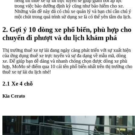
riêng thì thuê xe tự lái trực tuyến sẽ giúp giảm bớt áp lực
trong việc bảo dưỡng định kỳ cũng như bảo hiểm cho xe.
Những vấn đề này đã có chủ xe quản lý và bạn chỉ cần chú ý
một chút trong quá trình sử dụng xe là có thể yên tâm du lịch.
2. Gợi ý 10 dòng xe phổ biến, phù hợp cho
chuyến đi phượt và du lịch khám phá
Thị trường thuê xe tự lái đang ngày càng phát triển với sự xuất hiện
của ứng dụng thuê xe trực tuyến và sự đa dạng về mẫu mã, dòng
xe. Để giúp bạn dễ dàng và nhanh chóng chọn được dòng xe phù
hợp, MoMo sẽ điểm qua 10 cái tên phổ biến nhất trên thị trường cho
thuê xe tự lái du lịch nhé!
2.1 Xe 4 chỗ
Kia Cerato