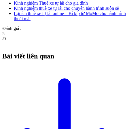
Kinh nghiệm Thuê xe tự lái cho gia đình
Kinh nghiệm thuê xe tự lái cho chuyến hành trình suôn sẻ
Lợi ích thuê xe tự lái online – Bí kíp từ MoMo cho hành trình
thoải mái
Đánh giá :
5
/
0
Bài viết liên quan