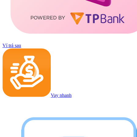
Ví trả sau
Vay nhanh