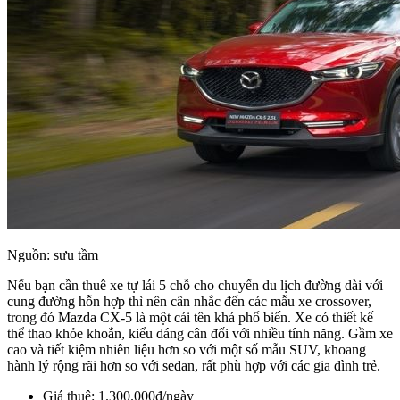
Nguồn: sưu tầm
Nếu bạn cần thuê xe tự lái 5 chỗ cho chuyến du lịch đường dài với
cung đường hỗn hợp thì nên cân nhắc đến các mẫu xe crossover,
trong đó Mazda CX-5 là một cái tên khá phổ biến. Xe có thiết kế
thể thao khỏe khoắn, kiểu dáng cân đối với nhiều tính năng. Gầm xe
cao và tiết kiệm nhiên liệu hơn so với một số mẫu SUV, khoang
hành lý rộng rãi hơn so với sedan, rất phù hợp với các gia đình trẻ.
Giá thuê: 1.300.000đ/ngày