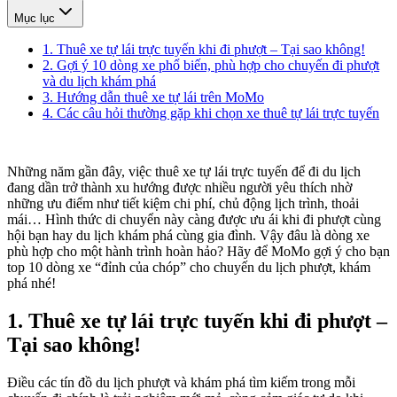
Mục lục
1. Thuê xe tự lái trực tuyến khi đi phượt – Tại sao không!
2. Gợi ý 10 dòng xe phổ biến, phù hợp cho chuyến đi phượt
và du lịch khám phá
3. Hướng dẫn thuê xe tự lái trên MoMo
4. Các câu hỏi thường gặp khi chọn xe thuê tự lái trực tuyến
Những năm gần đây, việc thuê xe tự lái trực tuyến để đi du lịch
đang dần trở thành xu hướng được nhiều người yêu thích nhờ
những ưu điểm như tiết kiệm chi phí, chủ động lịch trình, thoải
mái… Hình thức di chuyển này càng được ưu ái khi đi phượt cùng
hội bạn hay du lịch khám phá cùng gia đình. Vậy đâu là dòng xe
phù hợp cho một hành trình hoàn hảo? Hãy để MoMo gợi ý cho bạn
top 10 dòng xe “đỉnh của chóp” cho chuyến du lịch phượt, khám
phá nhé!
1. Thuê xe tự lái trực tuyến khi đi phượt –
Tại sao không!
Điều các tín đồ du lịch phượt và khám phá tìm kiếm trong mỗi