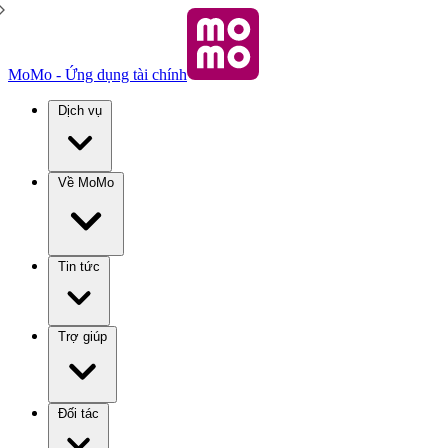
MoMo - Ứng dụng tài chính
Dịch vụ
Về MoMo
Tin tức
Trợ giúp
Đối tác