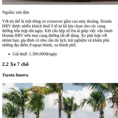
Nguồn: sưu tầm
Với ưu thế là một dòng xe crossover gầm cao máy thoáng, Honda
HRV được nhiều khách thuê ô tô tự lái lựa chọn cho các cung
đường hỗn hợp dài ngày. Kết cấu hộp số êm ái giúp việc vận hành
Honda HRV trên mọi cung đường rất dễ dàng. Xe phù hợp với
nhóm bạn, gia đình có nhu cầu du lịch, trải nghiệm và khám phá
những địa điểm ở ngoại thành, xa thành phố.
Giá thuê: 1.300.000đ/ngày
2.2 Xe 7 chỗ
Toyota Innova