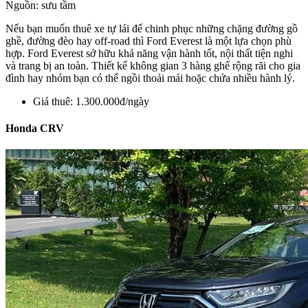
Nguồn: sưu tầm
Nếu bạn muốn thuê xe tự lái để chinh phục những chặng đường gồ
ghề, đường đèo hay off-road thì Ford Everest là một lựa chọn phù
hợp. Ford Everest sở hữu khả năng vận hành tốt, nội thất tiện nghi
và trang bị an toàn. Thiết kế không gian 3 hàng ghế rộng rãi cho gia
đình hay nhóm bạn có thể ngồi thoải mái hoặc chứa nhiều hành lý.
Giá thuê: 1.300.000đ/ngày
Honda CRV