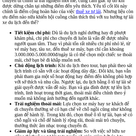
chuyến đi chính là trải nghiệm mới mẻ, cùng cảm giác tự do khi
được dừng chân tại những điểm đến yêu thích. Yếu tố cốt lõi này
chính là điểm cộng hoàn hảo của việc
thuê xe tự lái
. Nhưng liệu còn
ưu điểm nào nữa khiến hội cuồng chân thích thú với xu hướng tự lái
xe du lịch đến thế?
Tiết kiệm chi phí:
Dù là du lịch nghỉ dưỡng hay đi phượt
khám phá, chi phí cho chuyến đi luôn là vấn đề được nhiều
người quan tâm. Thay vì phải tốn rất nhiều chi phí nhỏ lẻ, từ
vé máy bay, tàu xe, đến thuê xe máy, bạn chỉ cần khoảng
3.000.000-5.000.000đ/ngày là có thể chọn một chiếc xe thoải
mái, chở bạn bè đi khắp muôn nơi.
Chủ động lịch trình:
Khi du lịch theo tour, bạn phải theo sát
lịch trình có sẵn với các hoạt động dày đặc. Đôi khi, bạn vẫn
phải tham gia một số hoạt động hay điểm đến không phù hợp
với sở thích và nhu cầu. Ngược lại, du lịch bằng ô tô tự lái sẽ
giải quyết được vấn đề này. Bạn và gia đình được tự lên lịch
trình, linh hoạt trong thời gian, thoải mái điều chỉnh theo ý
muốn mà không ảnh hưởng đến người khác.
Trải nghiệm thoải mái:
Lựa chọn xe máy hay xe khách để
di chuyển thường sẽ có hạn chế về chỗ ngồi cũng như không
gian để hành lý. Trong khi đó, chọn thuê ô tô tự lái, bạn sẽ có
chỗ ngồi và chỗ để hành lý rộng rãi, thoải mái trò chuyện,
thưởng thức âm nhạc trong chuyến đi.
Giảm áp lực và tăng trải nghiệm:
So với việc sở hữu xe