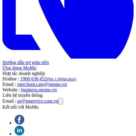
Hướng dẫn trợ giúp trên
Ứng dụng MoMo
Hợp tác doanh nghiệp
Hotline :
1900 636 652
(Phí 1.000đ/phút)
Email :
merchant.care@momo.vn
Website :
business.momo.vn
Liên hệ truyền thông
Email :
pr@mservice.com.vn
Kết nối với MoMo