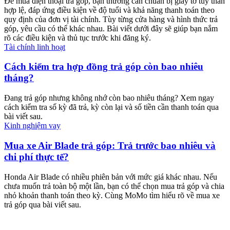
Để mua điện thoại trả góp, bạn thường cần chuẩn bị giấy tờ tùy thân
hợp lệ, đáp ứng điều kiện về độ tuổi và khả năng thanh toán theo
quy định của đơn vị tài chính. Tùy từng cửa hàng và hình thức trả
góp, yêu cầu có thể khác nhau. Bài viết dưới đây sẽ giúp bạn nắm
rõ các điều kiện và thủ tục trước khi đăng ký.
Tài chính linh hoạt
Cách kiểm tra hợp đồng trả góp còn bao nhiêu
tháng?
Đang trả góp nhưng không nhớ còn bao nhiêu tháng? Xem ngay
cách kiểm tra số kỳ đã trả, kỳ còn lại và số tiền cần thanh toán qua
bài viết sau.
Kinh nghiệm vay
Mua xe Air Blade trả góp: Trả trước bao nhiêu và
chi phí thực tế?
Honda Air Blade có nhiều phiên bản với mức giá khác nhau. Nếu
chưa muốn trả toàn bộ một lần, bạn có thể chọn mua trả góp và chia
nhỏ khoản thanh toán theo kỳ. Cùng MoMo tìm hiểu rõ về mua xe
trả góp qua bài viết sau.