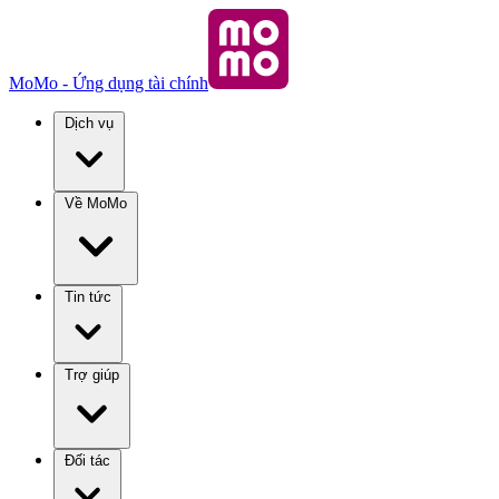
MoMo - Ứng dụng tài chính
Dịch vụ
Về MoMo
Tin tức
Trợ giúp
Đối tác