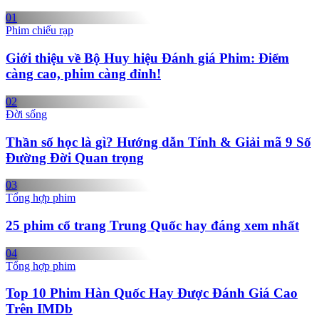
0
1
Phim chiếu rạp
Giới thiệu về Bộ Huy hiệu Đánh giá Phim: Điểm
càng cao, phim càng đỉnh!
0
2
Đời sống
Thần số học là gì? Hướng dẫn Tính & Giải mã 9 Số
Đường Đời Quan trọng
0
3
Tổng hợp phim
25 phim cổ trang Trung Quốc hay đáng xem nhất
0
4
Tổng hợp phim
Top 10 Phim Hàn Quốc Hay Được Đánh Giá Cao
Trên IMDb