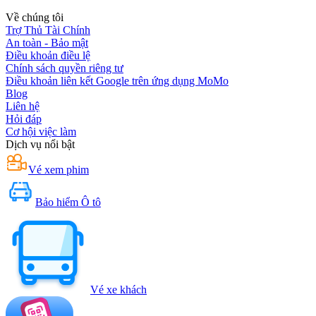
Về chúng tôi
Trợ Thủ Tài Chính
An toàn - Bảo mật
Điều khoản điều lệ
Chính sách quyền riêng tư
Điều khoản liên kết Google trên ứng dụng MoMo
Blog
Liên hệ
Hỏi đáp
Cơ hội việc làm
Dịch vụ nổi bật
Vé xem phim
Bảo hiểm Ô tô
Vé xe khách