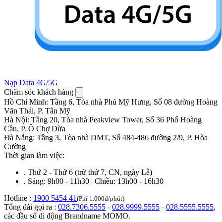
Nạp Data 4G/5G
Chăm sóc khách hàng
Hồ Chí Minh
:
Tầng 6, Tòa nhà Phú Mỹ Hưng, Số 08 đường Hoàng
Văn Thái, P. Tân Mỹ
Hà Nội
:
Tầng 20, Tòa nhà Peakview Tower, Số 36 Phố Hoàng
Cầu, P. Ô Chợ Dừa
Đà Nẵng
:
Tầng 3, Tòa nhà DMT, Số 484-486 đường 2/9, P. Hòa
Cường
Thời gian làm việc:
.
Thứ 2 - Thứ 6 (trừ thứ 7, CN, ngày Lễ)
.
Sáng: 9h00 - 11h30 | Chiều: 13h00 - 16h30
Hotline :
1900 5454 41
(Phí 1.000đ/phút)
Tổng đài gọi ra :
028.7306.5555
-
028.9999.5555
-
028.5555.5555
,
các đầu số di động Brandname MOMO.