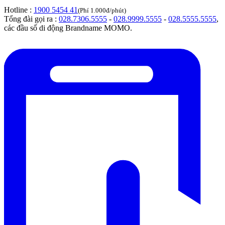
Hotline :
1900 5454 41
(Phí 1.000đ/phút)
Tổng đài gọi ra :
028.7306.5555
-
028.9999.5555
-
028.5555.5555
,
các đầu số di động Brandname MOMO.