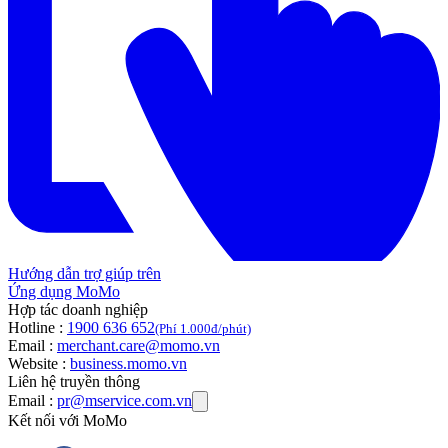
Hướng dẫn trợ giúp trên
Ứng dụng MoMo
Hợp tác doanh nghiệp
Hotline :
1900 636 652
(Phí 1.000đ/phút)
Email :
merchant.care@momo.vn
Website :
business.momo.vn
Liên hệ truyền thông
Email :
pr@mservice.com.vn
Kết nối với MoMo