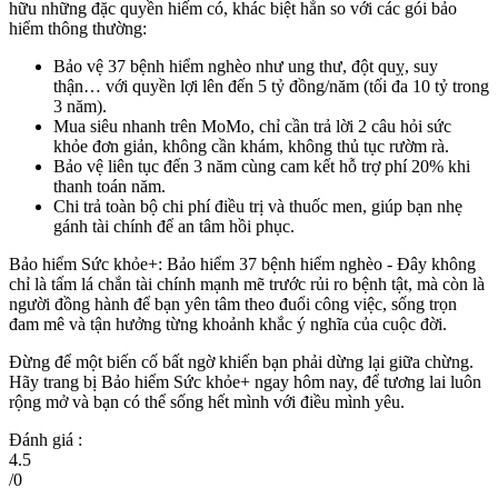
hữu những đặc quyền hiếm có, khác biệt hẳn so với các gói bảo
hiểm thông thường:
Bảo vệ 37 bệnh hiểm nghèo như ung thư, đột quỵ, suy
thận… với quyền lợi lên đến 5 tỷ đồng/năm (tối đa 10 tỷ trong
3 năm).
Mua siêu nhanh trên MoMo, chỉ cần trả lời 2 câu hỏi sức
khỏe đơn giản, không cần khám, không thủ tục rườm rà.
Bảo vệ liên tục đến 3 năm cùng cam kết hỗ trợ phí 20% khi
thanh toán năm.
Chi trả toàn bộ chi phí điều trị và thuốc men, giúp bạn nhẹ
gánh tài chính để an tâm hồi phục.
Bảo hiểm Sức khỏe+: Bảo hiểm 37 bệnh hiểm nghèo - Đây không
chỉ là tấm lá chắn tài chính mạnh mẽ trước rủi ro bệnh tật, mà còn là
người đồng hành để bạn yên tâm theo đuổi công việc, sống trọn
đam mê và tận hưởng từng khoảnh khắc ý nghĩa của cuộc đời.
Đừng để một biến cố bất ngờ khiến bạn phải dừng lại giữa chừng.
Hãy trang bị Bảo hiểm Sức khỏe+ ngay hôm nay, để tương lai luôn
rộng mở và bạn có thể sống hết mình với điều mình yêu.
Đánh giá :
4.5
/
0