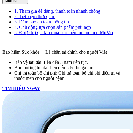
Mục lục
1. Tham gia dễ dàng, thanh toán nhanh chóng
2. Tiết kiệm thời gian
3. Đảm bảo an toàn thông tin
4. Chủ động lựa chọn sản phẩm phù hợp
5. Được trợ giá khi mua bảo hiểm online trên MoMo
Bảo hiểm Sức khỏe+ | Lá chắn tài chính cho người Việt
Bảo vệ lâu dài: Lên đến 3 năm liên tục.
Bồi thường tối đa: Lên đến 5 tỷ đồng/năm.
Chi trả toàn bộ chi phí: Chi trả toàn bộ chi phí điều trị và
thuốc men cho người bệnh.
TÌM HIỂU NGAY