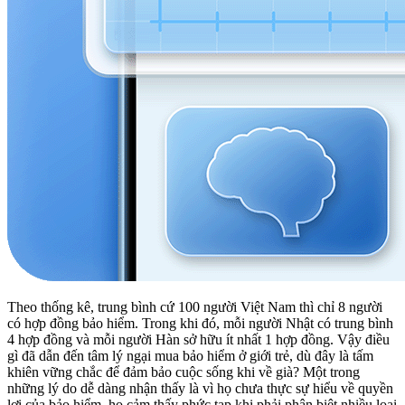
Theo thống kê, trung bình cứ 100 người Việt Nam thì chỉ 8 người
có hợp đồng bảo hiểm. Trong khi đó, mỗi người Nhật có trung bình
4 hợp đồng và mỗi người Hàn sở hữu ít nhất 1 hợp đồng. Vậy điều
gì đã dẫn đến tâm lý ngại mua bảo hiểm ở giới trẻ, dù đây là tấm
khiên vững chắc để đảm bảo cuộc sống khi về già? Một trong
những lý do dễ dàng nhận thấy là vì họ chưa thực sự hiểu về quyền
lợi của bảo hiểm, họ cảm thấy phức tạp khi phải phân biệt nhiều loại