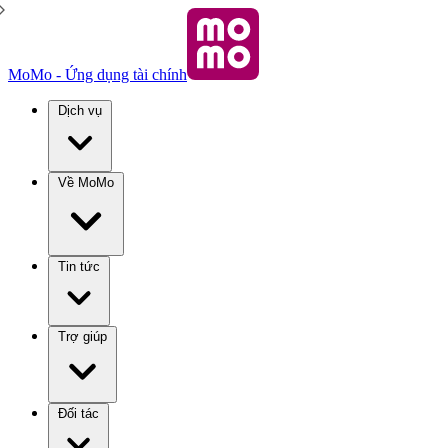
MoMo - Ứng dụng tài chính
Dịch vụ
Về MoMo
Tin tức
Trợ giúp
Đối tác