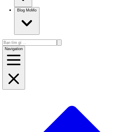
Blog MoMo
Navigation