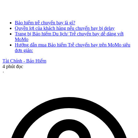
Bảo hiểm trễ chuyến bay là gì?
Quyền lợi của khách hàng nếu chuyến bay bị delay
Trang bị Bảo hiểm Du lịch/ Trễ chuyến bay dễ dàng với
MoMo
Hướng dẫn mua Bảo hiểm Trễ chuyến bay trên MoMo siêu
đơn giản:
Tài Chính - Bảo Hiểm
4
phút đọc
·