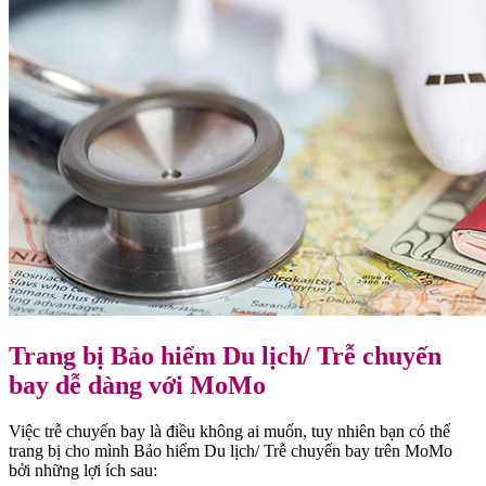
Trang bị Bảo hiểm Du lịch/ Trễ chuyến
bay dễ dàng với MoMo
Việc trễ chuyến bay là điều không ai muốn, tuy nhiên bạn có thể
trang bị cho mình Bảo hiểm Du lịch/ Trễ chuyến bay trên MoMo
bởi những lợi ích sau: