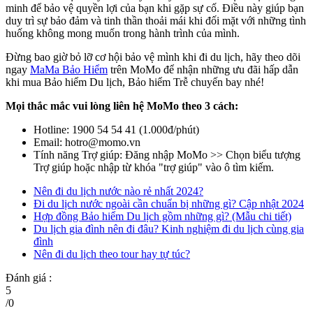
minh để bảo vệ quyền lợi của bạn khi gặp sự cố. Điều này giúp bạn
duy trì sự bảo đảm và tinh thần thoải mái khi đối mặt với những tình
huống không mong muốn trong hành trình của mình.
Đừng bao giờ bỏ lỡ cơ hội bảo vệ mình khi đi du lịch, hãy theo dõi
ngay
MaMa Bảo Hiểm
trên MoMo để nhận những ưu đãi hấp dẫn
khi mua Bảo hiểm Du lịch, Bảo hiểm Trễ chuyến bay nhé!
Mọi thắc mắc vui lòng liên hệ MoMo theo 3 cách:
Hotline: 1900 54 54 41 (1.000đ/phút)
Email:
hotro@momo.vn
Tính năng Trợ giúp: Đăng nhập MoMo >> Chọn biểu tượng
Trợ giúp hoặc nhập từ khóa "trợ giúp" vào ô tìm kiếm.
Nên đi du lịch nước nào rẻ nhất 2024?
Đi du lịch nước ngoài cần chuẩn bị những gì? Cập nhật 2024
Hợp đồng Bảo hiểm Du lịch gồm những gì? (Mẫu chi tiết)
Du lịch gia đình nên đi đâu? Kinh nghiệm đi du lịch cùng gia
đình
Nên đi du lịch theo tour hay tự túc?
Đánh giá :
5
/
0