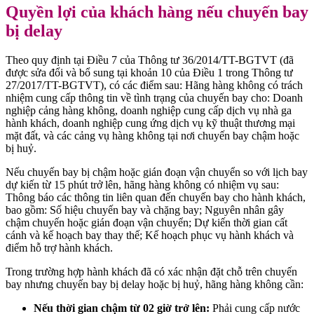
Quyền lợi của khách hàng nếu chuyến bay
bị delay
Theo quy định tại Điều 7 của Thông tư 36/2014/TT-BGTVT (đã
được sửa đổi và bổ sung tại khoản 10 của Điều 1 trong Thông tư
27/2017/TT-BGTVT), có các điểm sau: Hãng hàng không có trách
nhiệm cung cấp thông tin về tình trạng của chuyến bay cho: Doanh
nghiệp cảng hàng không, doanh nghiệp cung cấp dịch vụ nhà ga
hành khách, doanh nghiệp cung ứng dịch vụ kỹ thuật thương mại
mặt đất, và các cảng vụ hàng không tại nơi chuyến bay chậm hoặc
bị huỷ.
Nếu chuyến bay bị chậm hoặc gián đoạn vận chuyển so với lịch bay
dự kiến từ 15 phút trở lên, hãng hàng không có nhiệm vụ sau:
Thông báo các thông tin liên quan đến chuyến bay cho hành khách,
bao gồm: Số hiệu chuyến bay và chặng bay; Nguyên nhân gây
chậm chuyến hoặc gián đoạn vận chuyển; Dự kiến thời gian cất
cánh và kế hoạch bay thay thế; Kế hoạch phục vụ hành khách và
điểm hỗ trợ hành khách.
Trong trường hợp hành khách đã có xác nhận đặt chỗ trên chuyến
bay nhưng chuyến bay bị delay hoặc bị huỷ, hãng hàng không cần:
Nếu thời gian chậm từ 02 giờ trở lên:
Phải cung cấp nước