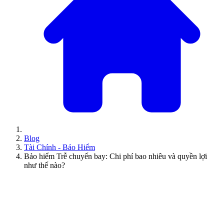
Blog
Tài Chính - Bảo Hiểm
Bảo hiểm Trễ chuyến bay: Chi phí bao nhiêu và quyền lợi
như thế nào?