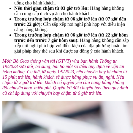
uống cho hành khách.
Nếu thời gian chậm từ 03 giờ trở lên:
Hãng hàng không
cần cung cấp dịch vụ ăn cho hành khách.
Trong trường hợp chậm từ 06 giờ trở lên (từ 07 giờ đến
trước 22 giờ):
Cần sắp xếp nơi nghỉ phù hợp với điều kiện
cảng hàng không.
Trong trường hợp chậm từ 06 giờ trở lên (từ 22 giờ hôm
trước đến trước 7 giờ hôm sau):
Hãng hàng không cần sắp
xếp nơi nghỉ phù hợp với điều kiện của địa phương hoặc tìm
giải pháp thay thế sau khi được sự đồng ý của hành khách.
Mới:
Bộ Giao thông vận tải (GTVT) vừa ban hành Thông tư
19/2023 sửa đổi, bổ sung, bãi bỏ một số điều quy định về vận tải
hàng không. Cụ thể, từ ngày 1/9/2023, nếu chuyến bay bị chậm từ
15 phút trở lên, hành khách sẽ được hãng phục vụ ăn, nghỉ. Nếu
chậm từ 2 giờ trở lên, khách có quyền yêu cầu hãng hàng không
đổi chuyến khác miễn phí. Quyền lợi đổi chuyến bay theo quy định
cũ chỉ áp dụng với chuyến bay chậm từ 6 giờ trở lên.