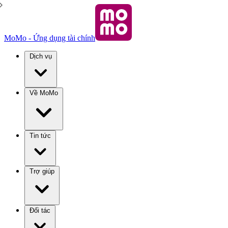
MoMo - Ứng dụng tài chính
Dịch vụ
Về MoMo
Tin tức
Trợ giúp
Đối tác