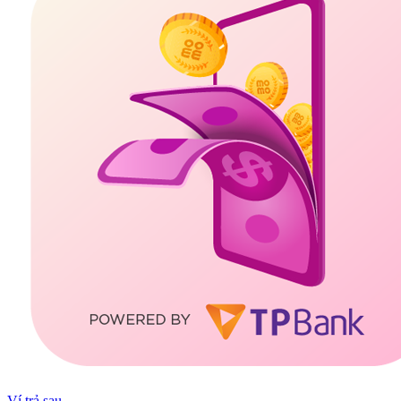
Ví trả sau