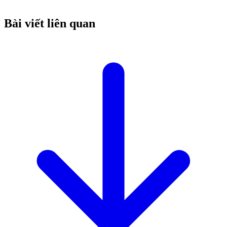
Bài viết liên quan