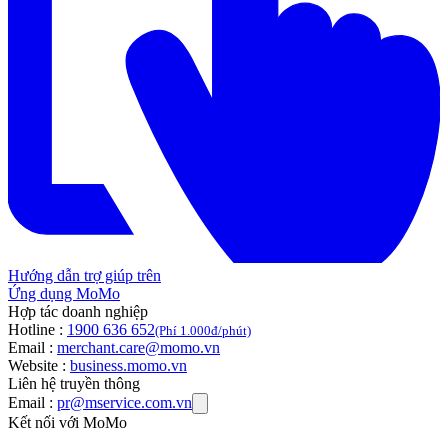
Hướng dẫn trợ giúp trên
Ứng dụng MoMo
Hợp tác doanh nghiệp
Hotline :
1900 636 652
(Phí 1.000đ/phút)
Email :
merchant.care@momo.vn
Website :
business.momo.vn
Liên hệ truyền thông
Email :
pr@mservice.com.vn
Kết nối với MoMo