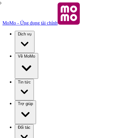
MoMo - Ứng dụng tài chính
Dịch vụ
Về MoMo
Tin tức
Trợ giúp
Đối tác