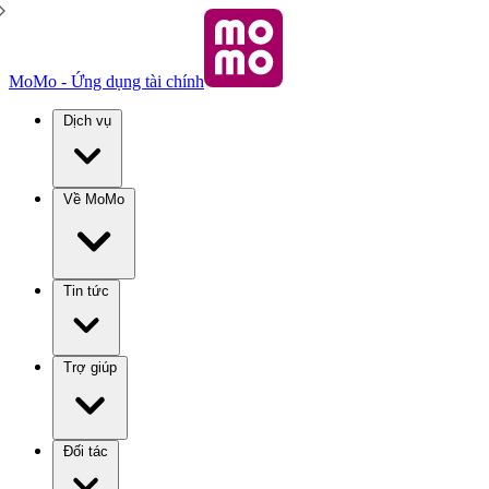
MoMo - Ứng dụng tài chính
Dịch vụ
Về MoMo
Tin tức
Trợ giúp
Đối tác