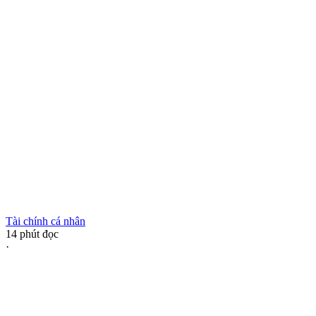
Tài chính cá nhân
14
phút đọc
·