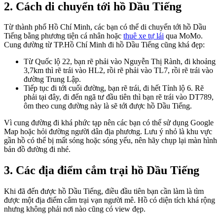
2. Cách di chuyển tới hồ Dầu Tiếng
Từ thành phố Hồ Chí Minh, các bạn có thể di chuyển tới hồ Dầu
Tiếng bằng phương tiện cá nhân hoặc
thuê xe tự lái
qua MoMo.
Cung đường từ TP.Hồ Chí Minh đi hồ Dầu Tiếng cũng khá đẹp:
Từ Quốc lộ 22, bạn rẽ phải vào Nguyễn Thị Rành, đi khoảng
3,7km thì rẽ trái vào HL2, rồi rẽ phải vào TL7, rồi rẽ trái vào
đường Trung Lập.
Tiếp tục đi tới cuối đường, bạn rẽ trái, đi hết Tỉnh lộ 6. Rẽ
phải tại đây, đi đến ngã tư đầu tiên thì bạn rẽ trái vào DT789,
ôm theo cung đường này là sẽ tới được hồ Dầu Tiếng.
Vì cung đường đi khá phức tạp nên các bạn có thể sử dụng Google
Map hoặc hỏi đường người dân địa phương. Lưu ý nhỏ là khu vực
gần hồ có thể bị mất sóng hoặc sóng yếu, nên hãy chụp lại màn hình
bản đồ đường đi nhé.
3. Các địa điểm cắm trại hồ Dầu Tiếng
Khi đã đến được hồ Dầu Tiếng, điều đầu tiên bạn cần làm là tìm
được một địa điểm cắm trại vạn người mê. Hồ có diện tích khá rộng
nhưng không phải nơi nào cũng có view đẹp.