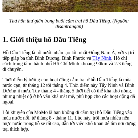
Thả hồn thư giãn trong buổi cắm trại hồ Dầu Tiếng. (Nguồn:
disantrangan)
1. Giới thiệu hồ Dầu Tiếng
Hồ Dầu Tiếng là hồ nước nhân tạo lớn nhất Đông Nam Á, với vị trí
tiếp giáp ba tỉnh Bình Dương, Bình Phước và
Tây Ninh
. Hồ chỉ
cách trung tâm thành phố Hồ Chí Minh khoảng 90km và 2-3 tiếng
di chuyển.
Thời điểm lý tưởng cho hoạt động cắm trại ở hồ Dầu Tiếng là mùa
nước cạn, từ tháng 12 tới tháng 4. Thời điểm này Tây Ninh và Bình
Dương ít mưa. Tuy tháng 4 - tháng 5 thời tiết có thể khá khô nóng,
nhưng nhiệt độ ở hồ vẫn khá mát mẻ, phù hợp cho các hoạt động dã
ngoại.
Lời khuyên của MoMo là bạn không đi cắm trại hồ Dầu Tiếng vào
mùa nước nổi, từ tháng 8 - tháng 11. Lúc này, trời mưa nhiều nên
mực nước trong hồ sẽ rất cao, dẫn tới việc khó khăn để tìm nơi dựng
trại thích hợp.