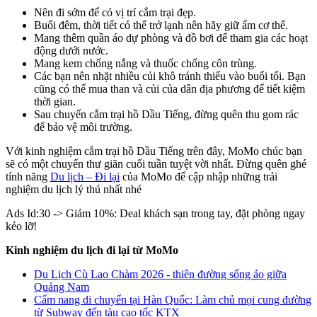
Nên đi sớm để có vị trí cắm trại đẹp.
Buổi đêm, thời tiết có thể trở lạnh nên hãy giữ ấm cơ thể.
Mang thêm quần áo dự phòng và đồ bơi để tham gia các hoạt
động dưới nước.
Mang kem chống nắng và thuốc chống côn trùng.
Các bạn nên nhặt nhiều củi khô tránh thiếu vào buổi tối. Bạn
cũng có thể mua than và củi của dân địa phương để tiết kiệm
thời gian.
Sau chuyến cắm trại hồ Dầu Tiếng, đừng quên thu gom rác
để bảo vệ môi trường.
Với kinh nghiệm cắm trại hồ Dầu Tiếng trên đây, MoMo chúc bạn
sẽ có một chuyến thư giãn cuối tuần tuyệt vời nhất. Đừng quên ghé
tính năng
Du lịch – Đi lại
của MoMo để cập nhập những trải
nghiệm du lịch lý thú nhất nhé
Ads Id:30 -> Giảm 10%: Deal khách sạn trong tay, đặt phòng ngay
kẻo lỡ!
Kinh nghiệm du lịch đi lại từ MoMo
Du Lịch Cù Lao Chàm 2026 - thiên đường sống ảo giữa
Quảng Nam
Cẩm nang di chuyển tại Hàn Quốc: Làm chủ mọi cung đường
từ Subway đến tàu cao tốc KTX