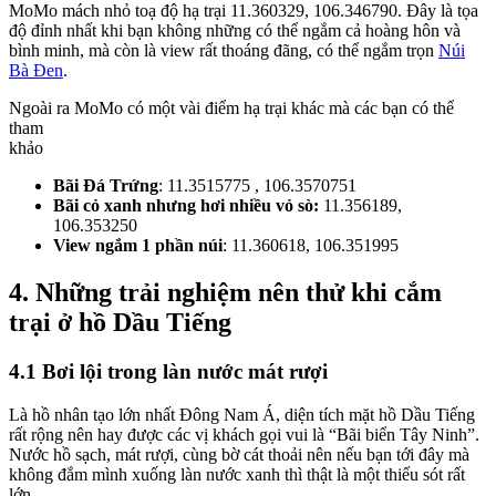
MoMo mách nhỏ toạ độ hạ trại 11.360329, 106.346790. Đây là tọa
độ đỉnh nhất khi bạn không những có thể ngắm cả hoàng hôn và
bình minh, mà còn là view rất thoáng đãng, có thể ngắm trọn
Núi
Bà Đen
.
Ngoài ra MoMo có một vài điểm hạ trại khác mà các bạn có thể
tham
khảo
Bãi Đá Trứng
: 11.3515775 , 106.3570751
Bãi cỏ xanh nhưng hơi nhiều vỏ sò:
11.356189,
106.353250
View ngắm 1 phần núi
: 11.360618, 106.351995
4. Những trải nghiệm nên thử khi cắm
trại ở hồ Dầu Tiếng
4.1 Bơi lội trong làn nước mát rượi
Là hồ nhân tạo lớn nhất Đông Nam Á, diện tích mặt hồ Dầu Tiếng
rất rộng nên hay được các vị khách gọi vui là “Bãi biển Tây Ninh”.
Nước hồ sạch, mát rượi, cùng bờ cát thoải nên nếu bạn tới đây mà
không đắm mình xuống làn nước xanh thì thật là một thiếu sót rất
lớn.