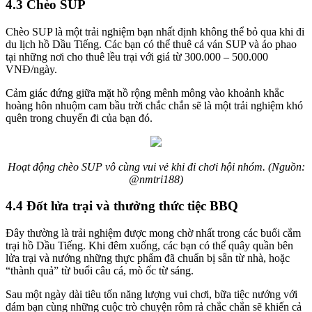
4.3 Chèo SUP
Chèo SUP là một trải nghiệm bạn nhất định không thể bỏ qua khi đi
du lịch hồ Dầu Tiếng. Các bạn có thể thuê cả ván SUP và áo phao
tại những nơi cho thuê lều trại với giá từ 300.000 – 500.000
VNĐ/ngày.
Cảm giác đứng giữa mặt hồ rộng mênh mông vào khoảnh khắc
hoàng hôn nhuộm cam bầu trời chắc chắn sẽ là một trải nghiệm khó
quên trong chuyến đi của bạn đó.
Hoạt động chèo SUP vô cùng vui vẻ khi đi chơi hội nhóm. (Nguồn:
@nmtri188)
4.4 Đốt lửa trại và thưởng thức tiệc BBQ
Đây thường là trải nghiệm được mong chờ nhất trong các buổi cắm
trại hồ Dầu Tiếng. Khi đêm xuống, các bạn có thể quây quần bên
lửa trại và nướng những thực phẩm đã chuẩn bị sẵn từ nhà, hoặc
“thành quả” từ buổi câu cá, mò ốc từ sáng.
Sau một ngày dài tiêu tốn năng lượng vui chơi, bữa tiệc nướng với
đám bạn cùng những cuộc trò chuyện rôm rả chắc chắn sẽ khiến cả