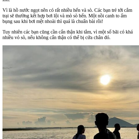
Vì là hồ nước ngọt nên có rất nhiều hến và sò. Các bạn trẻ tới cắm
trại sẽ thường kết hợp bơi lội và mò sò hến. Một nồi canh to ấm
bụng sau khi bơi mệt nhoài thì quá là chuẩn bài rồi!
Tuy nhiên các bạn cũng cần cẩn thận khi tắm, vì một số bãi có khá
nhiều vỏ sò, nếu không cẩn thận có thể bị cứa chân đó.