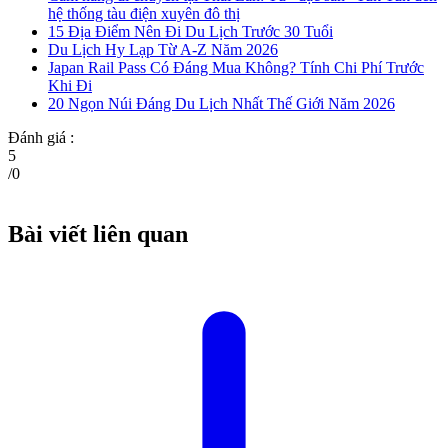
hệ thống tàu điện xuyên đô thị
15 Địa Điểm Nên Đi Du Lịch Trước 30 Tuổi
Du Lịch Hy Lạp Từ A-Z Năm 2026
Japan Rail Pass Có Đáng Mua Không? Tính Chi Phí Trước
Khi Đi
20 Ngọn Núi Đáng Du Lịch Nhất Thế Giới Năm 2026
Đánh giá :
5
/
0
Bài viết liên quan