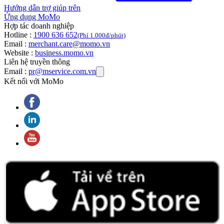
Hướng dẫn trợ giúp trên
Ứng dụng MoMo
Hợp tác doanh nghiệp
Hotline :
1900 636 652
(Phí 1.000đ/phút)
Email :
merchant.care@momo.vn
Website :
business.momo.vn
Liên hệ truyền thông
Email :
pr@mservice.com.vn
Kết nối với MoMo