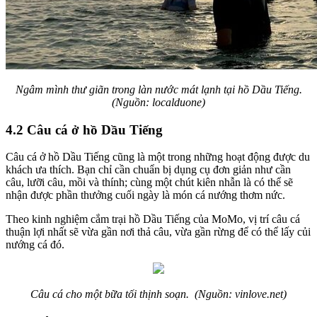
Ngâm mình thư giãn trong làn nước mát lạnh tại hồ Dầu Tiếng.
(Nguồn: localduone)
4.2 Câu cá ở hồ Dầu Tiếng
Câu cá ở hồ Dầu Tiếng cũng là một trong những hoạt động được du
khách ưa thích. Bạn chỉ cần chuẩn bị dụng cụ đơn giản như cần
câu, lưỡi câu, mồi và thính; cùng một chút kiên nhẫn là có thể sẽ
nhận được phần thưởng cuối ngày là món cá nướng thơm nức.
Theo kinh nghiệm cắm trại hồ Dầu Tiếng của MoMo, vị trí câu cá
thuận lợi nhất sẽ vừa gần nơi thả câu, vừa gần rừng để có thể lấy củi
nướng cá đó.
Câu cá cho một bữa tối thịnh soạn. (Nguồn: vinlove.net)