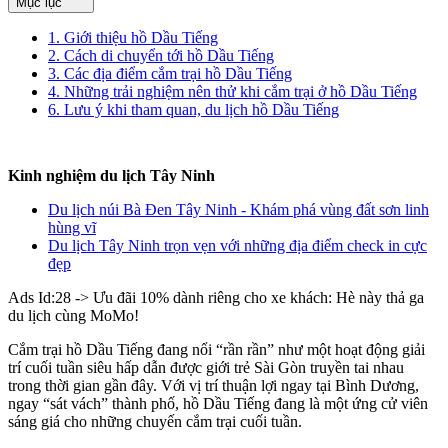
Mục lục
1. Giới thiệu hồ Dầu Tiếng
2. Cách di chuyển tới hồ Dầu Tiếng
3. Các địa điểm cắm trại hồ Dầu Tiếng
4. Những trải nghiệm nên thử khi cắm trại ở hồ Dầu Tiếng
6. Lưu ý khi tham quan, du lịch hồ Dầu Tiếng
Kinh nghiệm du lịch Tây Ninh
Du lịch núi Bà Đen Tây Ninh - Khám phá vùng đất sơn linh
hùng vĩ
Du lịch Tây Ninh trọn vẹn với những địa điểm check in cực
đẹp
Ads Id:28 -> Ưu đãi 10% dành riêng cho xe khách: Hè này thả ga
du lịch cùng MoMo!
Cắm trại hồ Dầu Tiếng đang nổi “rần rần” như một hoạt động giải
trí cuối tuần siêu hấp dẫn được giới trẻ Sài Gòn truyền tai nhau
trong thời gian gần đây. Với vị trí thuận lợi ngay tại Bình Dương,
ngay “sát vách” thành phố, hồ Dầu Tiếng đang là một ứng cử viên
sáng giá cho những chuyến cắm trại cuối tuần.