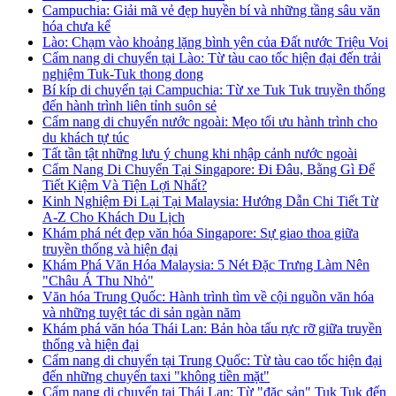
Campuchia: Giải mã vẻ đẹp huyền bí và những tầng sâu văn
hóa chưa kể
Lào: Chạm vào khoảng lặng bình yên của Đất nước Triệu Voi
Cẩm nang di chuyển tại Lào: Từ tàu cao tốc hiện đại đến trải
nghiệm Tuk-Tuk thong dong
Bí kíp di chuyển tại Campuchia: Từ xe Tuk Tuk truyền thống
đến hành trình liên tỉnh suôn sẻ
Cẩm nang di chuyển nước ngoài: Mẹo tối ưu hành trình cho
du khách tự túc
Tất tần tật những lưu ý chung khi nhập cảnh nước ngoài
Cẩm Nang Di Chuyển Tại Singapore: Đi Đâu, Bằng Gì Để
Tiết Kiệm Và Tiện Lợi Nhất?
Kinh Nghiệm Đi Lại Tại Malaysia: Hướng Dẫn Chi Tiết Từ
A-Z Cho Khách Du Lịch
Khám phá nét đẹp văn hóa Singapore: Sự giao thoa giữa
truyền thống và hiện đại
Khám Phá Văn Hóa Malaysia: 5 Nét Đặc Trưng Làm Nên
"Châu Á Thu Nhỏ"
Văn hóa Trung Quốc: Hành trình tìm về cội nguồn văn hóa
và những tuyệt tác di sản ngàn năm
Khám phá văn hóa Thái Lan: Bản hòa tấu rực rỡ giữa truyền
thống và hiện đại
Cẩm nang di chuyển tại Trung Quốc: Từ tàu cao tốc hiện đại
đến những chuyến taxi "không tiền mặt"
Cẩm nang di chuyển tại Thái Lan: Từ "đặc sản" Tuk Tuk đến