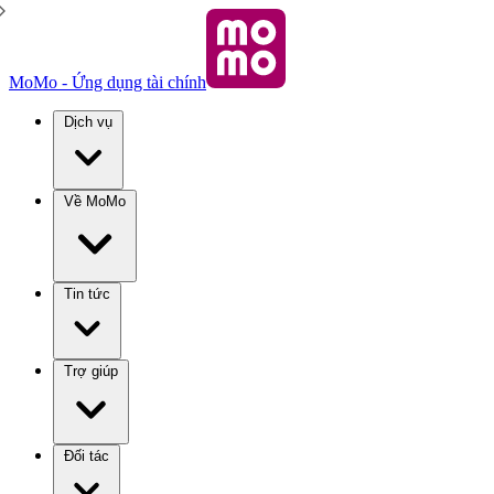
MoMo - Ứng dụng tài chính
Dịch vụ
Về MoMo
Tin tức
Trợ giúp
Đối tác