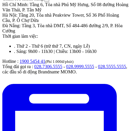
Hồ Chí Minh
:
Tầng 6, Tòa nhà Phú Mỹ Hưng, Số 08 đường Hoàng
Văn Thái, P. Tân Mỹ
Hà Nội
:
Tầng 20, Tòa nhà Peakview Tower, Số 36 Phố Hoàng
Cầu, P. Ô Chợ Dừa
Đà Nẵng
:
Tầng 3, Tòa nhà DMT, Số 484-486 đường 2/9, P. Hòa
Cường
Thời gian làm việc:
.
Thứ 2 - Thứ 6 (trừ thứ 7, CN, ngày Lễ)
.
Sáng: 9h00 - 11h30 | Chiều: 13h00 - 16h30
Hotline :
1900 5454 41
(Phí 1.000đ/phút)
Tổng đài gọi ra :
028.7306.5555
-
028.9999.5555
-
028.5555.5555
,
các đầu số di động Brandname MOMO.