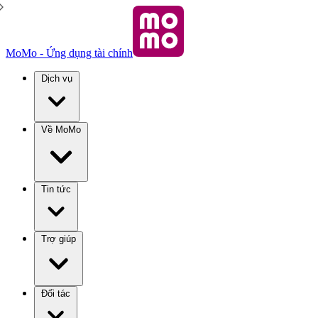
MoMo - Ứng dụng tài chính
Dịch vụ
Về MoMo
Tin tức
Trợ giúp
Đối tác