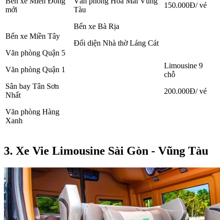
Bến xe Miền Đông
Văn phòng Hoa Mai Vũng
150.000Đ/ vé
mới
Tàu
Bến xe Bà Rịa
Bến xe Miền Tây
Đối diện Nhà thờ Láng Cát
Văn phòng Quận 5
Limousine 9
Văn phòng Quận 1
chỗ
Sân bay Tân Sơn
200.000Đ/ vé
Nhất
Văn phòng Hàng
Xanh
3. Xe Vie Limousine Sài Gòn - Vũng Tàu