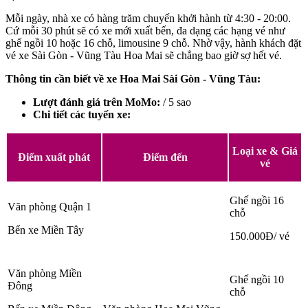
Mỗi ngày, nhà xe có hàng trăm chuyến khởi hành từ 4:30 - 20:00.
Cứ mỗi 30 phút sẽ có xe mới xuất bến, đa dạng các hạng vé như
ghế ngồi 10 hoặc 16 chỗ, limousine 9 chỗ. Nhờ vậy, hành khách đặt
vé xe Sài Gòn - Vũng Tàu Hoa Mai sẽ chẳng bao giờ sợ hết vé.
Thông tin cần biết về xe Hoa Mai Sài Gòn - Vũng Tàu:
Lượt đánh giá trên MoMo:
/ 5 sao
Chi tiết các tuyến xe:
Loại xe & Giá
Điểm xuất phát
Điểm đến
vé
Ghế ngồi 16
Văn phòng Quận 1
chỗ
Bến xe Miền Tây
150.000Đ/ vé
Văn phòng Miền
Ghế ngồi 10
Đông
chỗ