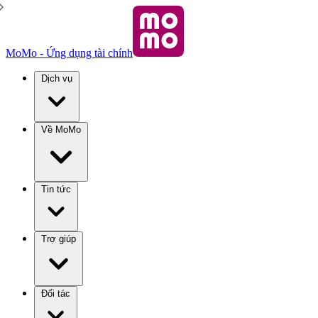
MoMo - Ứng dụng tài chính
Dịch vụ
Về MoMo
Tin tức
Trợ giúp
Đối tác