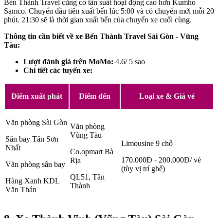
Bến Thành Travel cũng có tần suất hoạt động cao hơn Kumho
Samco. Chuyến đầu tiên xuất bến lúc 5:00 và có chuyến mới mỗi 20
phút. 21:30 sẽ là thời gian xuất bến của chuyến xe cuối cùng.
Thông tin cần biết về xe Bến Thành Travel Sài Gòn - Vũng
Tàu:
Lượt đánh giá trên MoMo:
4.6/ 5 sao
Chi tiết các tuyến xe:
Điểm xuất phát
Điểm đến
Loại xe & Giá vé
Văn phòng Sài Gòn
Văn phòng
Vũng Tàu
Sân bay Tân Sơn
Limousine 9 chỗ
Nhất
Co.opmart Bà
170.000Đ - 200.000Đ/ vé
Rịa
Văn phòng sân bay
(tùy vị trí ghế)
QL51, Tân
Hàng Xanh KDL
Thành
Văn Thán