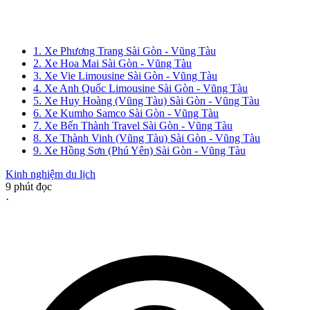
1. Xe Phương Trang Sài Gòn - Vũng Tàu
2. Xe Hoa Mai Sài Gòn - Vũng Tàu
3. Xe Vie Limousine Sài Gòn - Vũng Tàu
4. Xe Anh Quốc Limousine Sài Gòn - Vũng Tàu
5. Xe Huy Hoàng (Vũng Tàu) Sài Gòn - Vũng Tàu
6. Xe Kumho Samco Sài Gòn - Vũng Tàu
7. Xe Bến Thành Travel Sài Gòn - Vũng Tàu
8. Xe Thành Vinh (Vũng Tàu) Sài Gòn - Vũng Tàu
9. Xe Hồng Sơn (Phú Yên) Sài Gòn - Vũng Tàu
Kinh nghiệm du lịch
9
phút đọc
·