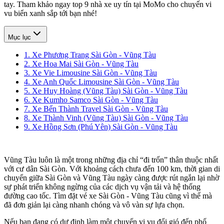
tay. Tham khảo ngay top 9 nhà xe uy tín tại MoMo cho chuyến vi
vu biển xanh sắp tới bạn nhé!
Mục lục
1. Xe Phương Trang Sài Gòn - Vũng Tàu
2. Xe Hoa Mai Sài Gòn - Vũng Tàu
3. Xe Vie Limousine Sài Gòn - Vũng Tàu
4. Xe Anh Quốc Limousine Sài Gòn - Vũng Tàu
5. Xe Huy Hoàng (Vũng Tàu) Sài Gòn - Vũng Tàu
6. Xe Kumho Samco Sài Gòn - Vũng Tàu
7. Xe Bến Thành Travel Sài Gòn - Vũng Tàu
8. Xe Thành Vinh (Vũng Tàu) Sài Gòn - Vũng Tàu
9. Xe Hồng Sơn (Phú Yên) Sài Gòn - Vũng Tàu
Vũng Tàu luôn là một trong những địa chỉ “đi trốn” thân thuộc nhất
với cư dân Sài Gòn. Với khoảng cách chưa đến 100 km, thời gian di
chuyển giữa Sài Gòn và Vũng Tàu ngày càng được rút ngắn lại nhờ
sự phát triển không ngừng của các dịch vụ vận tải và hệ thống
đường cao tốc. Tìm đặt vé xe Sài Gòn - Vũng Tàu cũng vì thế mà
đã đơn giản lại càng nhanh chóng và vô vàn sự lựa chọn.
Nếu bạn đang có dự định làm một chuyến vi vu đổi gió đến phố