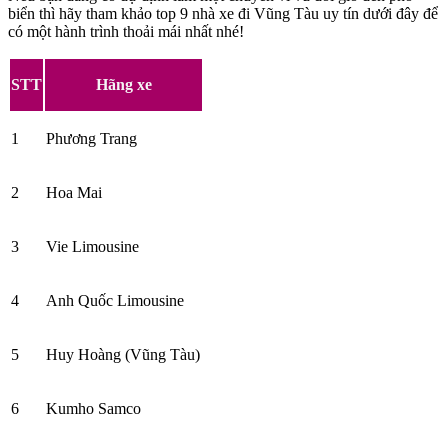
biển thì hãy tham khảo top 9 nhà xe đi Vũng Tàu uy tín dưới đây để
có một hành trình thoải mái nhất nhé!
STT
Hãng xe
1
Phương Trang
2
Hoa Mai
3
Vie Limousine
4
Anh Quốc Limousine
5
Huy Hoàng (Vũng Tàu)
6
Kumho Samco