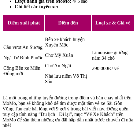
Lượt đánh giá trên MoMo:
4/ 5 sao
Chi tiết các tuyến xe:
Điểm xuất phát
Điểm đến
Loại xe & Giá vé
Bến xe khách huyện
Xuyên Mộc
Cầu vượt An Sương
Limousine giường
Chợ Mỹ Xuân
Ngã Tư Bình Phước
nằm 34 chỗ
Chợ An Ngãi
Cổng Bến xe Miền
290.000Đ/ vé
Đông mới
Nhà lưu niệm Võ Thị
Sáu
Là một trong những tuyến đường trọng điểm và bán chạy nhất trên
MoMo, bạn sẽ không khó để tìm được một tấm vé xe Sài Gòn -
Vũng Tàu cực hài lòng với 9 gợi ý trong bài viết này. Đừng quên
truy cập tính năng “Du lịch - Đi lại”, mục “Vé Xe Khách" trên
MoMo để săn thêm những ưu đãi hấp dẫn nhất trước chuyến đi nữa
nhé!