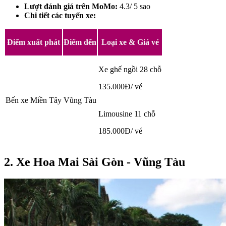
Lượt đánh giá trên MoMo:
4.3/ 5 sao
Chi tiết các tuyến xe:
Điểm xuất phát
Điểm đến
Loại xe & Giá vé
Xe ghế ngồi 28 chỗ
135.000Đ/ vé
Bến xe Miền Tây
Vũng Tàu
Limousine 11 chỗ
185.000Đ/ vé
2. Xe Hoa Mai Sài Gòn - Vũng Tàu