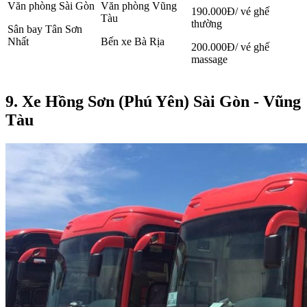
Văn phòng Sài Gòn
Văn phòng Vũng
190.000Đ/ vé ghế
Tàu
thường
Sân bay Tân Sơn
Nhất
Bến xe Bà Rịa
200.000Đ/ vé ghế
massage
9. Xe Hồng Sơn (Phú Yên) Sài Gòn - Vũng
Tàu