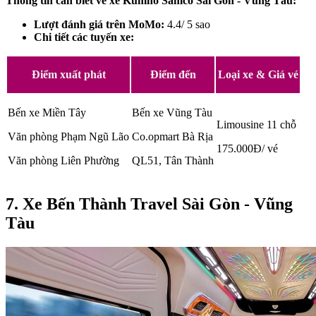
Thông tin cần biết về xe Kumho Samco Sài Gòn - Vũng Tàu:
Lượt đánh giá trên MoMo:
4.4/ 5 sao
Chi tiết các tuyến xe:
Điểm xuất phát
Điểm đến
Loại xe & Giá vé
Bến xe Miền Tây
Bến xe Vũng Tàu
Limousine 11 chỗ
Văn phòng Phạm Ngũ Lão
Co.opmart Bà Rịa
175.000Đ/ vé
Văn phòng Liên Phường
QL51, Tân Thành
7. Xe Bến Thành Travel Sài Gòn - Vũng
Tàu