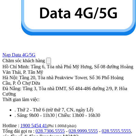
Nạp Data 4G/5G
Chăm sóc khách hàng
Hồ Chí Minh
:
Tầng 6, Tòa nhà Phú Mỹ Hưng, Số 08 đường Hoàng
Văn Thái, P. Tân Mỹ
Hà Nội
:
Tầng 20, Tòa nhà Peakview Tower, Số 36 Phố Hoàng
Cầu, P. Ô Chợ Dừa
Đà Nẵng
:
Tầng 3, Tòa nhà DMT, Số 484-486 đường 2/9, P. Hòa
Cường
Thời gian làm việc:
.
Thứ 2 - Thứ 6 (trừ thứ 7, CN, ngày Lễ)
.
Sáng: 9h00 - 11h30 | Chiều: 13h00 - 16h30
Hotline :
1900 5454 41
(Phí 1.000đ/phút)
Tổng đài gọi ra :
028.7306.5555
-
028.9999.5555
-
028.5555.5555
,