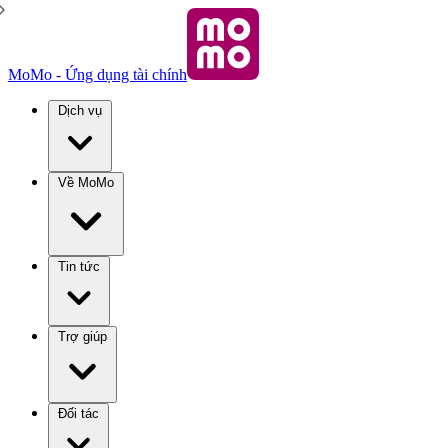
MoMo - Ứng dụng tài chính
Dịch vụ
Về MoMo
Tin tức
Trợ giúp
Đối tác