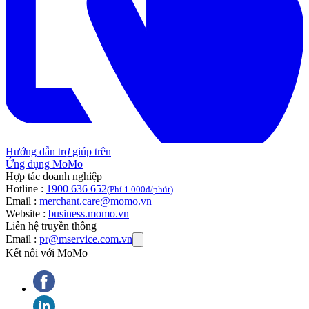
Hướng dẫn trợ giúp trên
Ứng dụng MoMo
Hợp tác doanh nghiệp
Hotline :
1900 636 652
(Phí 1.000đ/phút)
Email :
merchant.care@momo.vn
Website :
business.momo.vn
Liên hệ truyền thông
Email :
pr@mservice.com.vn
Kết nối với MoMo