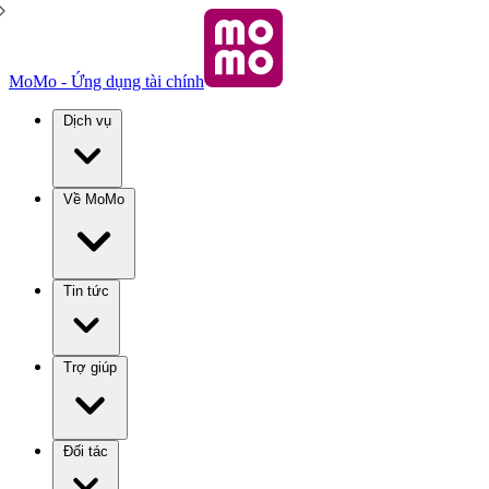
MoMo - Ứng dụng tài chính
Dịch vụ
Về MoMo
Tin tức
Trợ giúp
Đối tác