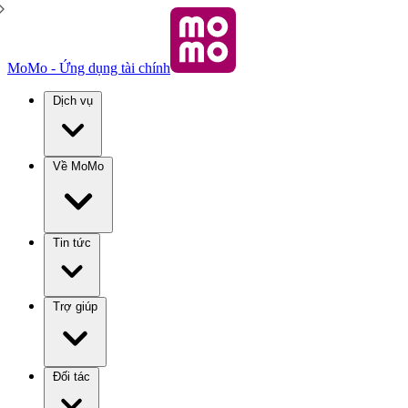
MoMo - Ứng dụng tài chính
Dịch vụ
Về MoMo
Tin tức
Trợ giúp
Đối tác