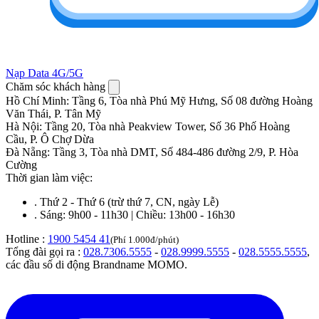
Nạp Data 4G/5G
Chăm sóc khách hàng
Hồ Chí Minh
:
Tầng 6, Tòa nhà Phú Mỹ Hưng, Số 08 đường Hoàng
Văn Thái, P. Tân Mỹ
Hà Nội
:
Tầng 20, Tòa nhà Peakview Tower, Số 36 Phố Hoàng
Cầu, P. Ô Chợ Dừa
Đà Nẵng
:
Tầng 3, Tòa nhà DMT, Số 484-486 đường 2/9, P. Hòa
Cường
Thời gian làm việc:
.
Thứ 2 - Thứ 6 (trừ thứ 7, CN, ngày Lễ)
.
Sáng: 9h00 - 11h30 | Chiều: 13h00 - 16h30
Hotline :
1900 5454 41
(Phí 1.000đ/phút)
Tổng đài gọi ra :
028.7306.5555
-
028.9999.5555
-
028.5555.5555
,
các đầu số di động Brandname MOMO.