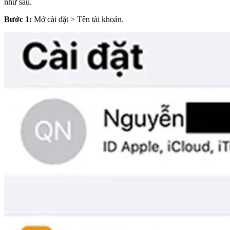
như sau.
Bước 1:
Mở cài đặt > Tên tài khoản.