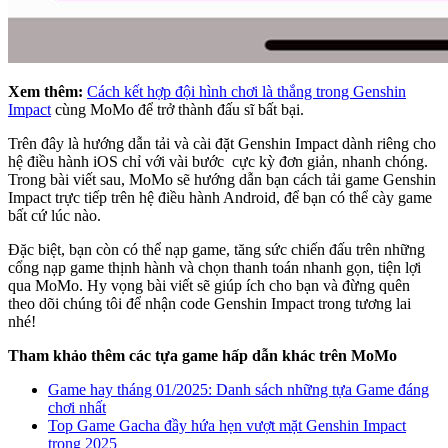
Xem thêm:
Cách kết hợp đội hình chơi là thắng trong Genshin
Impact
cùng MoMo để trở thành đấu sĩ bất bại.
Trên đây là hướng dẫn tải và cài đặt Genshin Impact dành riêng cho
hệ điều hành iOS chỉ với vài bước cực kỳ đơn giản, nhanh chóng.
Trong bài viết sau, MoMo sẽ hướng dẫn bạn cách tải game Genshin
Impact trực tiếp trên hệ điều hành Android, để bạn có thể cày game
bất cứ lúc nào.
Đặc biệt, bạn còn có thể nạp game, tăng sức chiến đấu trên những
cổng nạp game thịnh hành và chọn thanh toán nhanh gọn, tiện lợi
qua MoMo. Hy vọng bài viết sẽ giúp ích cho bạn và đừng quên
theo dõi chúng tôi để nhận code Genshin Impact trong tương lai
nhé!
Tham khảo thêm các tựa game hấp dẫn khác trên MoMo
Game hay tháng 01/2025: Danh sách những tựa Game đáng
chơi nhất
Top Game Gacha đầy hứa hẹn vượt mặt Genshin Impact
trong 2025