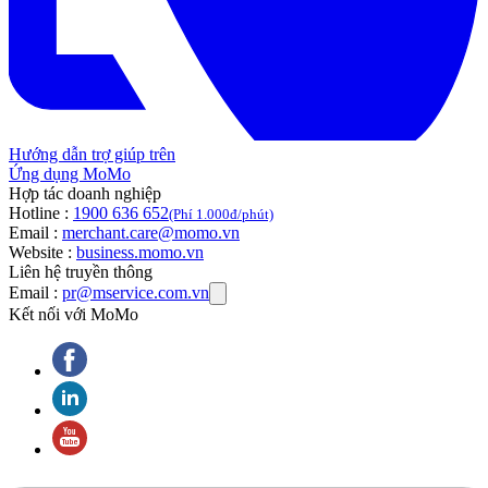
Hướng dẫn trợ giúp trên
Ứng dụng MoMo
Hợp tác doanh nghiệp
Hotline :
1900 636 652
(Phí 1.000đ/phút)
Email :
merchant.care@momo.vn
Website :
business.momo.vn
Liên hệ truyền thông
Email :
pr@mservice.com.vn
Kết nối với MoMo