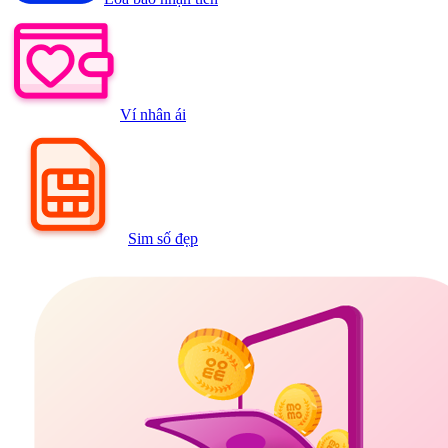
Ví nhân ái
Sim số đẹp