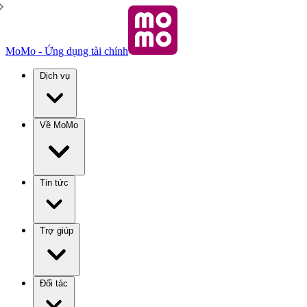
MoMo - Ứng dụng tài chính
Dịch vụ
Về MoMo
Tin tức
Trợ giúp
Đối tác