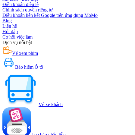
Điều khoản điều lệ
Chính sách quyền riêng tư
Điều khoản liên kết Google trên ứng dụng MoMo
Blog
Liên hệ
Hỏi đáp
Cơ hội việc làm
Dịch vụ nổi bật
Vé xem phim
Bảo hiểm Ô tô
Vé xe khách
Loa báo nhận tiền