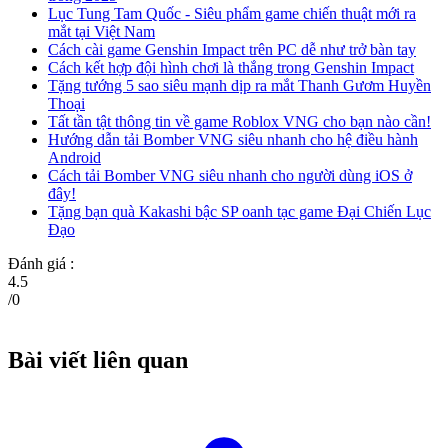
Lục Tung Tam Quốc - Siêu phẩm game chiến thuật mới ra
mắt tại Việt Nam
Cách cài game Genshin Impact trên PC dễ như trở bàn tay
Cách kết hợp đội hình chơi là thắng trong Genshin Impact
Tặng tướng 5 sao siêu mạnh dịp ra mắt Thanh Gươm Huyền
Thoại
Tất tần tật thông tin về game Roblox VNG cho bạn nào cần!
Hướng dẫn tải Bomber VNG siêu nhanh cho hệ điều hành
Android
Cách tải Bomber VNG siêu nhanh cho người dùng iOS ở
đây!
Tặng bạn quà Kakashi bậc SP oanh tạc game Đại Chiến Lục
Đạo
Đánh giá :
4.5
/
0
Bài viết liên quan