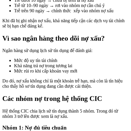
Trễ dưới 10 ngày → chưa bị xem là nợ xấu
Trễ từ 10–90 ngày → rơi vào nhóm nợ cần chú ý
Trễ trên 90 ngày → chính thức xếp vào nhóm nợ xấu
Khi đã bị ghi nhận nợ xấu, khả năng tiếp cận các dịch vụ tài chính
sẽ bị hạn chế đáng kể.
Vì sao ngân hàng theo dõi nợ xấu?
Ngân hàng sử dụng lịch sử tín dụng để đánh giá:
Mức độ uy tín tài chính
Khả năng trả nợ trong tương lai
Mức rủi ro khi cấp khoản vay mới
Do đó, nợ xấu không chỉ là một khoản trễ hạn, mà còn là tín hiệu
cho thấy hồ sơ tín dụng đang cần được cải thiện.
Các nhóm nợ trong hệ thống CIC
Hệ thống CIC chia lịch sử tín dụng thành 5 nhóm. Trong đó từ
nhóm 3 trở lên được xem là nợ xấu.
Nhóm 1: Nợ đủ tiêu chuẩn