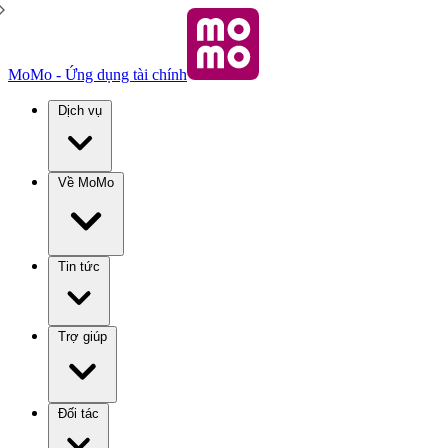
MoMo - Ứng dụng tài chính
Dịch vụ
Về MoMo
Tin tức
Trợ giúp
Đối tác