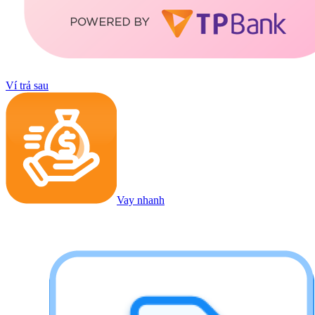
Ví trả sau
Vay nhanh