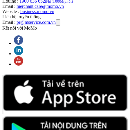
Hotline :
1900 636 652
(Phí 1.000đ/phút)
Email :
merchant.care@momo.vn
Website :
business.momo.vn
Liên hệ truyền thông
Email :
pr@mservice.com.vn
Kết nối với MoMo