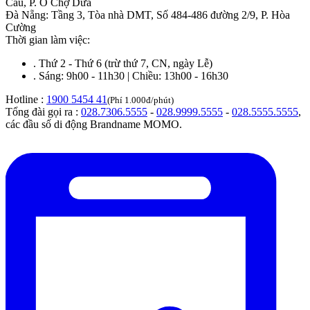
Cầu, P. Ô Chợ Dừa
Đà Nẵng
:
Tầng 3, Tòa nhà DMT, Số 484-486 đường 2/9, P. Hòa
Cường
Thời gian làm việc:
.
Thứ 2 - Thứ 6 (trừ thứ 7, CN, ngày Lễ)
.
Sáng: 9h00 - 11h30 | Chiều: 13h00 - 16h30
Hotline :
1900 5454 41
(Phí 1.000đ/phút)
Tổng đài gọi ra :
028.7306.5555
-
028.9999.5555
-
028.5555.5555
,
các đầu số di động Brandname MOMO.