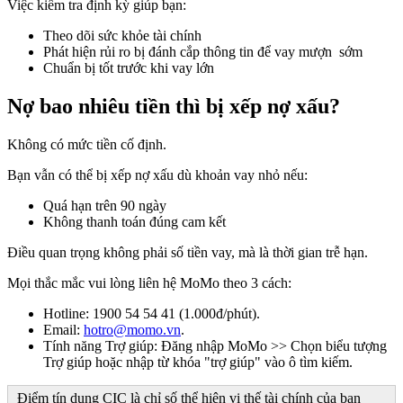
Việc kiểm tra định kỳ giúp bạn:
Theo dõi sức khỏe tài chính
Phát hiện rủi ro bị đánh cắp thông tin để vay mượn sớm
Chuẩn bị tốt trước khi vay lớn
Nợ bao nhiêu tiền thì bị xếp nợ xấu?
Không có mức tiền cố định.
Bạn vẫn có thể bị xếp nợ xấu dù khoản vay nhỏ nếu:
Quá hạn trên 90 ngày
Không thanh toán đúng cam kết
Điều quan trọng không phải số tiền vay, mà là thời gian trễ hạn.
Mọi thắc mắc vui lòng liên hệ MoMo theo 3 cách:
Hotline: 1900 54 54 41 (1.000đ/phút).
Email:
hotro@momo.vn
.
Tính năng Trợ giúp: Đăng nhập MoMo >> Chọn biểu tượng
Trợ giúp hoặc nhập từ khóa "trợ giúp" vào ô tìm kiếm.
Điểm tín dụng CIC là chỉ số thể hiện vị thế tài chính của bạn