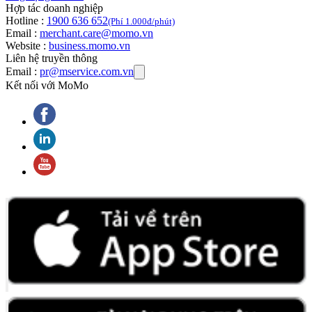
Hợp tác doanh nghiệp
Hotline :
1900 636 652
(Phí 1.000đ/phút)
Email :
merchant.care@momo.vn
Website :
business.momo.vn
Liên hệ truyền thông
Email :
pr@mservice.com.vn
Kết nối với MoMo