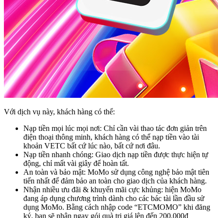
Với dịch vụ này, khách hàng có thể:
Nạp tiền mọi lúc mọi nơi: Chỉ cần vài thao tác đơn giản trên
điện thoại thông minh, khách hàng có thể nạp tiền vào tài
khoản VETC bất cứ lúc nào, bất cứ nơi đâu.
Nạp tiền nhanh chóng: Giao dịch nạp tiền được thực hiện tự
động, chỉ mất vài giây để hoàn tất.
An toàn và bảo mật: MoMo sử dụng công nghệ bảo mật tiên
tiến nhất để đảm bảo an toàn cho giao dịch của khách hàng.
Nhận nhiều ưu đãi & khuyến mãi cực khủng: hiện MoMo
đang áp dụng chương trình dành cho các bác tài lần đầu sử
dụng MoMo. Bằng cách nhập code “ETCMOMO” khi đăng
ký, bạn sẽ nhận ngay gói quà trị giá lên đến 200.000đ