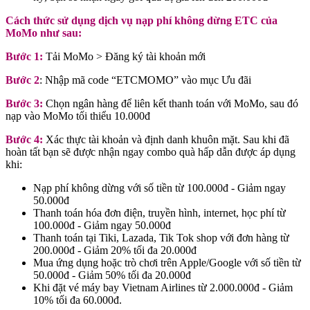
Cách thức sử dụng dịch vụ nạp phí không dừng ETC của
MoMo như sau:
Bước 1:
Tải MoMo > Đăng ký tài khoản mới
Bước 2
: Nhập mã code “ETCMOMO” vào mục Ưu đãi
Bước 3:
Chọn ngân hàng để liên kết thanh toán với MoMo, sau đó
nạp vào MoMo tối thiểu 10.000đ
Bước 4:
Xác thực tài khoản và định danh khuôn mặt. Sau khi đã
hoàn tất bạn sẽ được nhận ngay combo quà hấp dẫn được áp dụng
khi:
Nạp phí không dừng với số tiền từ 100.000đ - Giảm ngay
50.000đ
Thanh toán hóa đơn điện, truyền hình, internet, học phí từ
100.000đ - Giảm ngay 50.000đ
Thanh toán tại Tiki, Lazada, Tik Tok shop với đơn hàng từ
200.000đ - Giảm 20% tối đa 20.000đ
Mua ứng dụng hoặc trò chơi trên Apple/Google với số tiền từ
50.000đ - Giảm 50% tối đa 20.000đ
Khi đặt vé máy bay Vietnam Airlines từ 2.000.000đ - Giảm
10% tối đa 60.000đ.