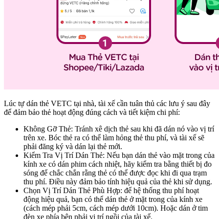
Lúc tự dán thẻ VETC tại nhà, tài xế cần tuân thủ các lưu ý sau đây
để đảm bảo thẻ hoạt động đúng cách và tiết kiệm chi phí:
Không Gỡ Thẻ: Tránh xê dịch thẻ sau khi đã dán nó vào vị trí
trên xe. Bóc thẻ ra có thể làm hỏng thẻ thu phí, và tài xế sẽ
phải đăng ký và dán lại thẻ mới.
Kiểm Tra Vị Trí Dán Thẻ: Nếu bạn dán thẻ vào mặt trong của
kính xe có dán phim cách nhiệt, hãy kiểm tra bằng thiết bị đo
sóng để chắc chắn rằng thẻ có thể được đọc khi đi qua trạm
thu phí. Điều này đảm bảo tính hiệu quả của thẻ khi sử dụng.
Chọn Vị Trí Dán Thẻ Phù Hợp: để hệ thống thu phí hoạt
động hiệu quả, bạn có thể dán thẻ ở mặt trong của kính xe
(cách mép phải 5cm, cách mép dưới 10cm). Hoặc dán ở tim
đèn xe phía bên phải vị trí ngồi của tài xế.