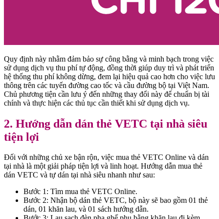
Quy định này nhằm đảm bảo sự công bằng và minh bạch trong việc
sử dụng dịch vụ thu phí tự động, đồng thời giúp duy trì và phát triển
hệ thống thu phí không dừng, đem lại hiệu quả cao hơn cho việc lưu
thông trên các tuyến đường cao tốc và cầu đường bộ tại Việt Nam.
Chủ phương tiện cần lưu ý đến những thay đổi này để chuẩn bị tài
chính và thực hiện các thủ tục cần thiết khi sử dụng dịch vụ.
2. Hướng dẫn dán thẻ VETC tại nhà siêu
tiện lợi
Đối với những chủ xe bận rộn, việc mua thẻ VETC Online và dán
tại nhà là một giải pháp tiện lợi và linh hoạt. Hướng dẫn mua thẻ
dán VETC và tự dán tại nhà siêu nhanh như sau:
Bước 1: Tìm mua thẻ VETC Online.
Bước 2: Nhận bộ dán thẻ VETC, bộ này sẽ bao gồm 01 thẻ
dán, 01 khăn lau, và 01 sách hướng dẫn.
Bước 3: Lau sạch đèn pha ghế phụ bằng khăn lau đi kèm.