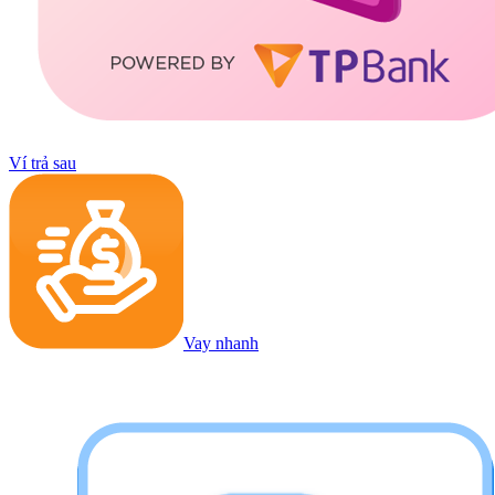
Ví trả sau
Vay nhanh