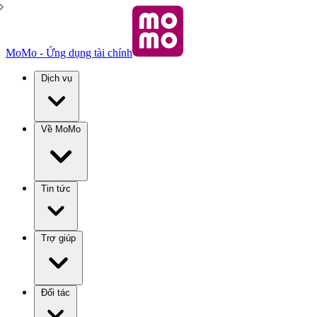
MoMo - Ứng dụng tài chính
Dịch vụ
Về MoMo
Tin tức
Trợ giúp
Đối tác