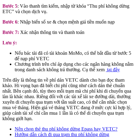
Bước 5
: Vào thanh tìm kiếm, nhập từ khóa “Thu phí không dừng
ETC” và chọn dịch vụ.
Bước 6
: Nhập biển số xe & chọn mệnh giá tiền muốn nạp
Bước 7:
Xác nhận thông tin và thanh toán
Lưu ý:
Nếu bác tài đã có tài khoản MoMo, có thể bắt đầu từ bước 5
để nạp phí VETC
Chương trình trên chỉ áp dụng cho các ngân hàng không nằm
trong danh sách không trả thưởng. Cụ thể xem
tại đây
Trên đây là thông tin về phí dán VETC dành cho bạn đọc tham
khảo. Hi vọng bạn đã biết chi phí cũng như cách dán thẻ chuẩn
nhất. Bên cạnh đó, tùy theo mỗi trạm mà chi phí khi di chuyển qua
làn là khác nhau. Riêng đối với các tài xế lái xe đường dài, thường
xuyên di chuyển qua trạm với tần suất cao, có thể cân nhắc chọn
mua vé tháng. Hiện giá vé tháng VETC đang ở mức cực kì hợp lý,
giúp cánh tài xế chỉ cần mua 1 lần là có thể di chuyển qua trạm
không giới hạn.
Nên chọn thẻ thu phí không dừng Epass hay VETC?
Hướng dẫn cách đi qua trạm thu phí không dừng