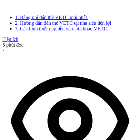
1. Bảng phí dán thẻ VETC mới nhất
2. Hướng dẫn dán thẻ VETC tại nhà siêu tiện lợi
3. Các hình thức nạp tiền vào tài khoản VETC
Tiện ích
5
phút đọc
·