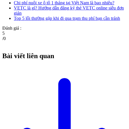
Chi phí nuôi xe ô tô 1 tháng tại Việt Nam là bao nhiêu?
VETC là gì? Hướng dẫn đăng ký thẻ VETC online siêu đơn
giản
Top 5 lỗi thường gặp khi đi qua trạm thu phí bạn cần tránh
Đánh giá :
5
/
0
Bài viết liên quan