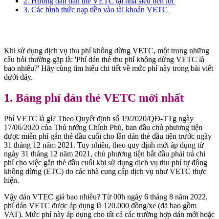
2. Hướng dẫn dán thẻ VETC tại nhà siêu tiện lợi
3. Các hình thức nạp tiền vào tài khoản VETC
Khi sử dụng dịch vụ thu phí không dừng VETC, một trong những
câu hỏi thường gặp là: 'Phí dán thẻ thu phí không dừng VETC là
bao nhiêu?' Hãy cùng tìm hiểu chi tiết về mức phí này trong bài viết
dưới đây.
1. Bảng phí dán thẻ VETC mới nhất
Phí VETC là gì? Theo Quyết định số 19/2020/QĐ-TTg ngày
17/06/2020 của Thủ tướng Chính Phủ, ban đầu chủ phương tiện
được miễn phí gắn thẻ đầu cuối cho lần dán thẻ đầu tiên trước ngày
31 tháng 12 năm 2021. Tuy nhiên, theo quy định mới áp dụng từ
ngày 31 tháng 12 năm 2021, chủ phương tiện bắt đầu phải trả chi
phí cho việc gắn thẻ đầu cuối khi sử dụng dịch vụ thu phí tự động
không dừng (ETC) do các nhà cung cấp dịch vụ như VETC thực
hiện.
Vậy dán VTEC giá bao nhiêu? Từ 00h ngày 6 tháng 8 năm 2022,
phí dán VETC được áp dụng là 120.000 đồng/xe (đã bao gồm
VAT). Mức phí này áp dụng cho tất cả các trường hợp dán mới hoặc