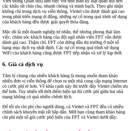
Viễn thông Quân đội) làm việc với tinh thần kỷ luật quân đội nên
các khâu rất chỉn chu, nhanh chóng và minh bạch. Theo ghi nhận
không chỉ trong dịch vụ viễn thông, Viettel còn được đánh giá cao
trong phát triển mạng di động, những sự cố trong quá trình sử dụng
của khách hàng đều được giải quyết thỏa đáng.
Mặc dù là một doanh nghiệp tư nhân, thế nhưng phong thái làm
việc, chăm sóc khách hàng của đội ngũ nhân viên FPT vẫn được
đánh giá cao. Thậm chí, FPT còn đứng đầu thị trường ở một số
hạng mục dịch vụ nhất định. Các sự cố trong quá trình sử dụng
WiFi của khách hàng cũng được FPT tiếp nhận và xử lý kịp thời.
6. Giá cả dịch vụ
Tâm lý chung của nhiều khách hàng là mong muốn tham khảo
nhiều đơn vị viễn thông để chọn ra một nhà cung cấp mạng Internet
có cước phí rẻ hơn. Về khía cạnh này thì trước đây Viettel chiếm ưu
thế hơn. Tuy nhiên tới thời điểm hiện tại thì cước phí giữa hai nhà
mạng không có quá nhiều chênh lệch.
Để tối ưu chi phí cho người dùng, cả Viettel và FPT đều có nhiều
chính sách khuyến mãi rất hấp dẫn. Mời bạn cùng tham khảo bảng
chi phí một số gói cước phổ biến của FPT và Viettel dưới đây: