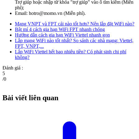
Trợ giúp hoặc nhập từ khóa "trợ giúp" vào ô tìm kiếm (Miễn
phí);
Email:
hotro@momo.vn
(Miễn phí).
Mạng VNPT và FPT cái nào tốt hơn? Nên lắp đặt WiFi nào?
Bật mí 4 cách gia hạn WiFi FPT nhanh chóng
Hướng dẫn cách gia hạn WiFi Viettel nhanh gọn
Lắp mạng WiFi nào tốt nhất? So sánh các nhà mạng: Viettel,
FPT, VNPT,...
Lắp WiFi Viettel hết bao nhiêu tiền? Có phát sinh chi phí
không?
Đánh giá :
5
/
0
Bài viết liên quan