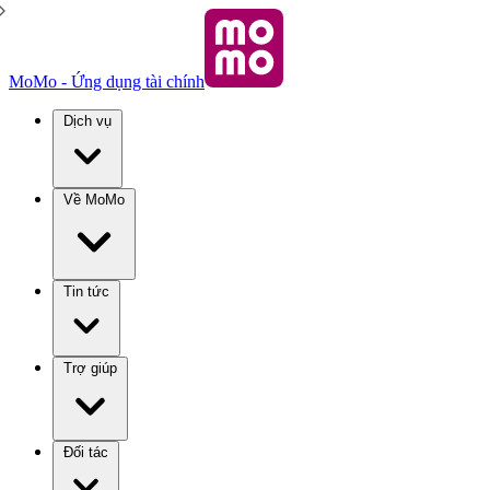
MoMo - Ứng dụng tài chính
Dịch vụ
Về MoMo
Tin tức
Trợ giúp
Đối tác