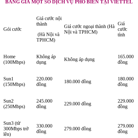
BẢNG GIÁ MỘT SỐ DỊCH VỤ PHỔ BIẾN TẠI VIETTEL
Giá cước nội
Giá
thành
Giá cước ngoại thành (Hà
Gói cước
cước
Nội và TPHCM)
(Hà Nội và
tỉnh
TPHCM)
Home
Không áp
165.000
Không áp dụng
(100Mbps)
dụng
đồng
Sun1
220.000
180.000
180.000 đồng
(150Mbps)
đồng
đồng
Sun2
245.000
229.000
229.000 đồng
(250Mbps)
đồng
đồng
Sun3 (từ
330.000
279.000
300Mbps trở
279.000 đồng
đồng
đồng
lên)