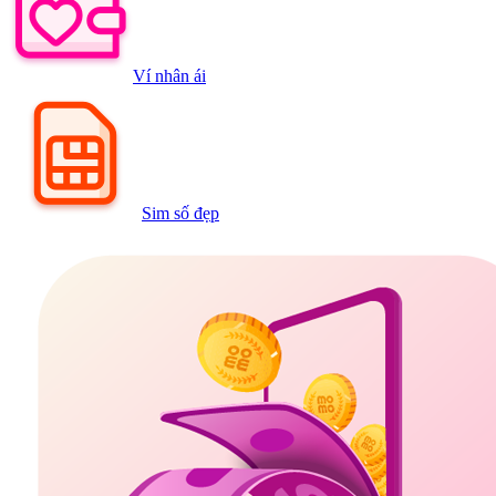
Ví nhân ái
Sim số đẹp