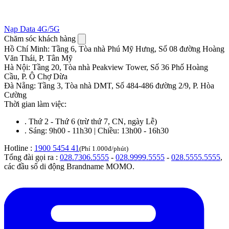
Nạp Data 4G/5G
Chăm sóc khách hàng
Hồ Chí Minh
:
Tầng 6, Tòa nhà Phú Mỹ Hưng, Số 08 đường Hoàng
Văn Thái, P. Tân Mỹ
Hà Nội
:
Tầng 20, Tòa nhà Peakview Tower, Số 36 Phố Hoàng
Cầu, P. Ô Chợ Dừa
Đà Nẵng
:
Tầng 3, Tòa nhà DMT, Số 484-486 đường 2/9, P. Hòa
Cường
Thời gian làm việc:
.
Thứ 2 - Thứ 6 (trừ thứ 7, CN, ngày Lễ)
.
Sáng: 9h00 - 11h30 | Chiều: 13h00 - 16h30
Hotline :
1900 5454 41
(Phí 1.000đ/phút)
Tổng đài gọi ra :
028.7306.5555
-
028.9999.5555
-
028.5555.5555
,
các đầu số di động Brandname MOMO.