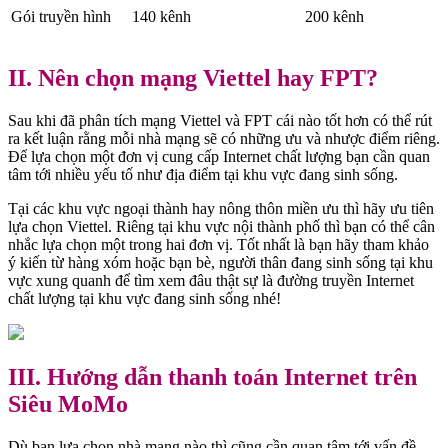
Gói truyền hình
140 kênh
200 kênh
II. Nên chọn mạng Viettel hay FPT?
Sau khi đã phân tích mạng Viettel và FPT cái nào tốt hơn có thể rút
ra kết luận rằng mỗi nhà mạng sẽ có những ưu và nhược điểm riêng.
Để lựa chọn một đơn vị cung cấp Internet chất lượng bạn cần quan
tâm tới nhiều yếu tố như địa điểm tại khu vực đang sinh sống.
Tại các khu vực ngoại thành hay nông thôn miền ưu thì hãy ưu tiên
lựa chọn Viettel. Riêng tại khu vực nội thành phố thì bạn có thể cân
nhắc lựa chọn một trong hai đơn vị. Tốt nhất là bạn hãy tham khảo
ý kiến từ hàng xóm hoặc bạn bè, người thân đang sinh sống tại khu
vực xung quanh để tìm xem đâu thật sự là đường truyền Internet
chất lượng tại khu vực đang sinh sống nhé!
III. Hướng dẫn thanh toán Internet trên
Siêu MoMo
Dù bạn lựa chọn nhà mạng nào thì cũng cần quan tâm tới vấn đề