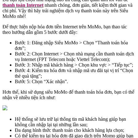
thanh toán Internet
nhanh chóng, đơn giản, tiết kiệm thời gian và
chi phí. Vậy thì hãy trải nghiệm dịch vụ thanh toán này trên Siêu
MoMo nhé!
Để thực hiện nộp hóa đơn tiền Internet trên MoMo, bạn thao tác
theo hướng dẫn gồm 5 bước dưới đây:
Bước 1: Đăng nhập Siêu MoMo > Chọn “Thanh toán hóa
đơn”;
Bước 2: Chọn Internet > Chọn nhà mạng cần thanh toán dịch
vụ Internet (FPT Telecom hoặc Viettel Telecom);
Bước 3: Nhập mã khách hàng > Chọn khu vực > “Tiếp tục”;
Bước 4: Kiểm tra hóa đơn và nhập mã ưu đãi tại vị trí “Chọn
thẻ quà tặng”;
Bước 5: Chọn “Xác nhận”.
Hơn thế, khi sử dụng siêu MoMo để thanh toán hóa đơn, bạn có thể
nhận về nhiều tiện ích như:
Hệ thống sẽ lưu trữ lại thông tin mã khách hàng giúp bạn
không cần nhập lại tại những lần sau;
Đa dạng hình thức thanh toán cho khách hàng lựa chọn;
Có thể kiểm tra lại hóa đơn đã giao dịch trên Momo giúp bạn