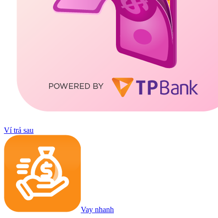
Ví trả sau
Vay nhanh