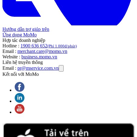
Hướng dẫn trợ giúp trên
Ứng dụng MoMo
Hợp tác doanh nghiệp
Hotline :
1900 636 652
(Phí 1.000đ/phút)
Email :
merchant.care@momo.vn
Website :
business.momo.vn
Liên hệ truyền thông
Email :
pr@mservice.com.vn
Kết nối với MoMo