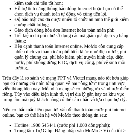
kiểm soát chi tiêu tốt hơn;
Hỗ trợ tính năng thông báo đóng Internet hoặc bạn có thể
chọn dịch vụ thanh toán tự động vô cùng tiện lợi.
Độ bảo mật cao đã được nhiều tổ chức an ninh thế giới kiểm
chứng chất lượng;
Giao dịch đóng hóa đơn Internet hoàn toàn miễn phí;
Tiết kiệm chi phí nhờ sử dụng các mã giảm giá dịch vụ hàng
tháng;
Bên cạnh thanh toán Internet online, MoMo còn cung cấp
nhiều dịch vụ thanh toán phổ biến khác như điện nước, phí
quản lý chung cư, phí bảo hiểm, phí truyền hình cáp, điện
nước, phí không dừng ETC, dịch vụ công, phí vệ sinh môi
trường,...
Trên đây là so sánh về mạng FPT và Viettel mạng nào tốt hơn giúp
bạn có những cái nhìn tổng quan về hai “ông lớn” trong lĩnh vực
viễn thông hiện nay. Mỗi nhà mạng sẽ có những ưu và nhược điểm
riêng. Tùy vào điều kiện kinh tế, vị trí địa lý gần hay xa khu vực
trung tâm mà quý khách hàng có thể cân nhắc và lựa chọn hợp lý.
Nếu có thắc mắc liên quan tới vấn đề thanh toán cước phí Internet
online, bạn có thể liên hệ với MoMo theo thông tin sau:
Hotline: 1900 545441 (cước phí 1.000 đồng/phút);
Trung tâm Trợ Giúp: Đăng nhập vào MoMo > Ví của tôi >