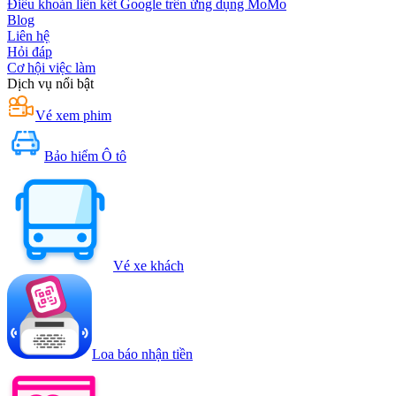
Điều khoản liên kết Google trên ứng dụng MoMo
Blog
Liên hệ
Hỏi đáp
Cơ hội việc làm
Dịch vụ nổi bật
Vé xem phim
Bảo hiểm Ô tô
Vé xe khách
Loa báo nhận tiền