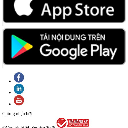
Chứng nhận bởi
©Copyright M_Service
2026