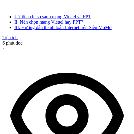
I. 7 tiêu chí so sánh mạng Viettel và FPT
II. Nên chọn mạng Viettel hay FPT?
III. Hướng dẫn thanh toán Internet trên Siêu MoMo
Tiện ích
6
phút đọc
·