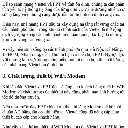
Để so sánh mạng Viettel và FPT về tính ổn định, chúng ta cần phân
tích yếu tố hệ thống hạ tầng của từng đơn vị. Và lẽ đương nhiên, cơ
sở hạ tầng viễn thông càng được đầu tư thì tính ổn định càng cao.
Hiện nay, nhà mạng FPT đầu tư xây dựng hạ tầng rất vững chắc tại
các thành phố lớn. Trong khi đó chính sách của Viettel là mở rộng
dịch vụ rộng khắp các tỉnh thành trên toàn quốc, đặc biệt là những
khu vực vùng sâu vùng xa.
Vì vậy, nếu sinh sống tại các thành phố lớn như Hà Nội, Đà Nẵng,
TPHCM, Nha Trang, Cần Thơ thì bạn có thể chọn FPT. Ngược lại,
với những khu vực nông thôn, miền núi thì nên chọn thì chất lượng
của nhà mạng Viettel ổn định hơn.
3. Chất lượng thiết bị WiFi Modem
Khi lắp đặt, Viettel và FPT đều sẽ tặng cho khách hàng thiết bị WiFi
Modem và chất lượng của thiết bị này cũng phần nào ảnh hưởng tới
tốc độ đường truyền.
Nếu như trước đây FPT chiếm ưu thế khi tặng Modem thế hệ mới
chuẩn AC băng tần cao thì hiện tại Viettel cũng đã nâng cấp tặng
thiết bị cao cấp cho khách hàng.
Như vậy, chất lượng thiết bị WiFi Modem của Viettel và FPT không